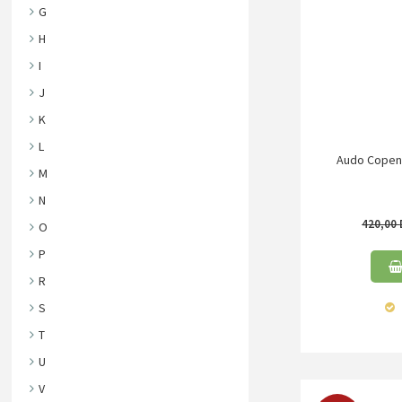
G
H
I
J
K
L
Audo Copenha
M
N
420,00
O
P
R
S
T
U
V