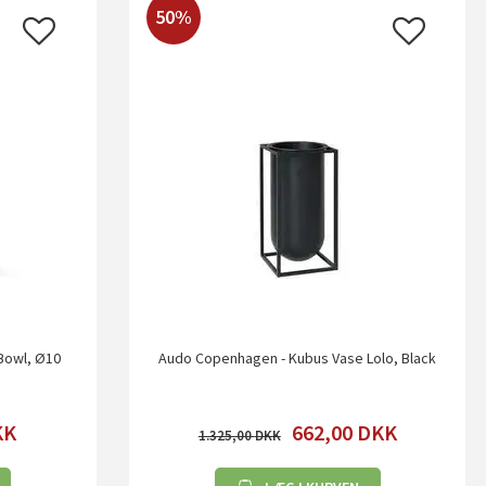
50%
Bowl, Ø10
Audo Copenhagen - Kubus Vase Lolo, Black
KK
662,00
DKK
1.325,00