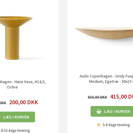
Audo Copenhagen - Gridy Fung
Medium, Egetræ - 30x15
agen - Hana Vase, H14,5,
Ochre
415,00
D
830,00
200,00
DKK
LÆG I KURVEN
LÆG I KURVEN
5-8 dage
levering
8-10 dage
levering