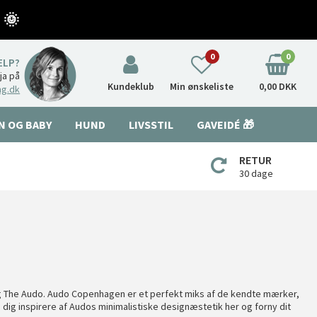
 🌞
0
0
ÆLP?
nja på
Kundeklub
Min ønskeliste
0,00 DKK
ng.dk
N OG BABY
HUND
LIVSSTIL
GAVEIDÉ 🎁
RETUR
30 dage
g The Audo. Audo Copenhagen er et perfekt miks af de kendte mærker,
 dig inspirere af Audos minimalistiske designæstetik her og forny dit