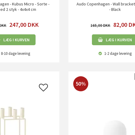
gen - Kubus Micro - Sorte -
Audo Copenhagen - Wall bracket
ed 2 styk - 4x4x4 cm
- Black
247,00
DKK
82,00
D
165,00
LÆG I KURVEN
LÆG I KURVEN
8-10 dage
levering
1-2 dage
levering
50%