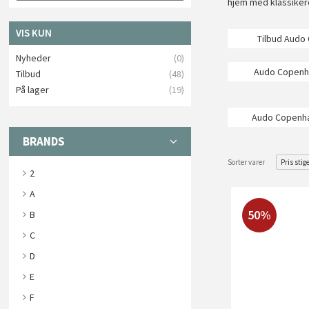
hjem med klassiker
VIS KUN
Tilbud Audo
Nyheder
(0)
Audo Copenh
Tilbud
(48)
På lager
(19)
Audo Copenha
BRANDS
Sorter varer
Pris stig
2
A
50%
B
C
D
E
F