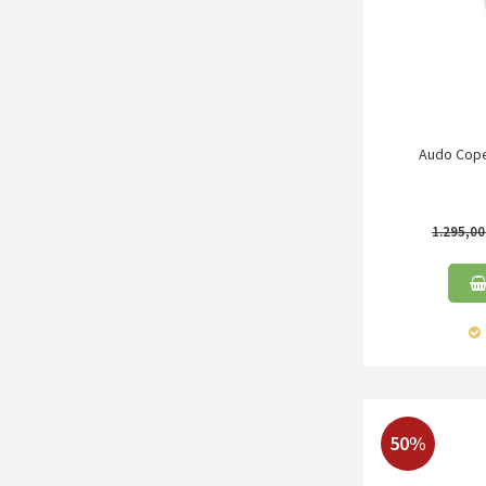
Audo Cope
1.295,0
50%