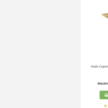
Audo Copenh
400,00