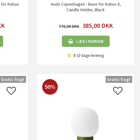
 for Kubus
Audo Copenhagen - Base for Kubus 8,
Candle Holder, Black
KK
385,00
DKK
770,00
LÆG I KURVEN
8-10 dage
levering
Gratis fragt
Gratis fragt
50%