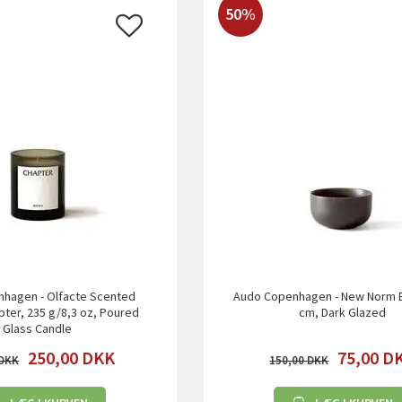
50%
hagen - Olfacte Scented
Audo Copenhagen - New Norm 
pter, 235 g/8,3 oz, Poured
cm, Dark Glazed
Glass Candle
250,00
DKK
75,00
D
150,00