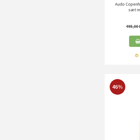
Audo Copenha
sæt m
495,00
46%