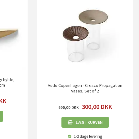
i hylde,
 cm
Audo Copenhagen - Cresco Propagation
Vases, Set of 2
KK
300,00
DKK
600,00
LÆG I KURVEN
1-2 dage
levering