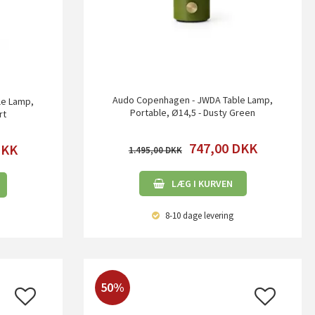
Audo Copenhagen - JWDA Table Lamp,
le Lamp,
Portable, Ø14,5 - Dusty Green
rt
747,00
DKK
DKK
1.495,00
LÆG I KURVEN
8-10 dage
levering
50%