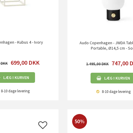
nhagen - Kubus 4 - Ivory
Audo Copenhagen - JWDA Tab
Portable, Ø14,5 cm - So
699,00
DKK
747,00
0
1.495,00
LÆG I KURVEN
LÆG I KURVEN
8-10 dage
levering
8-10 dage
levering
50%