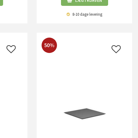
LÆG I KURVEN
8-10 dage
levering
50%