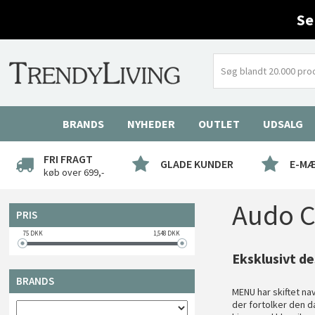
Se
BRANDS
NYHEDER
OUTLET
UDSALG
FRI FRAGT
GLADE KUNDER
E-M
køb over 699,-
Audo 
PRIS
75
DKK
1,548
DKK
Eksklusivt de
BRANDS
MENU har skiftet n
der fortolker den d