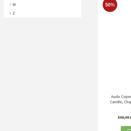
50%
W
Z
Audo Copen
Candle, Cha
500,00