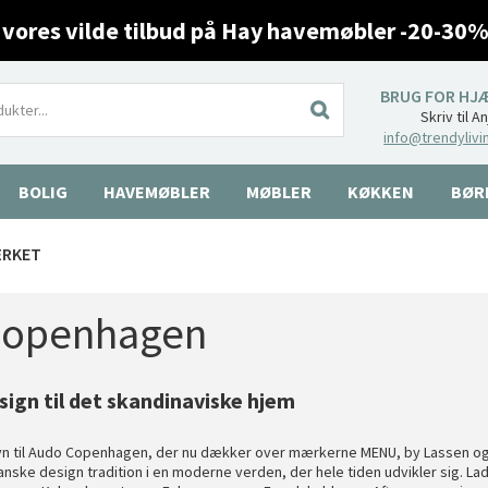
 vores vilde tilbud på Hay havemøbler -20-30%
BRUG FOR HJ
Skriv til A
info@trendylivi
BOLIG
HAVEMØBLER
MØBLER
KØKKEN
BØR
ÆRKET
Copenhagen
sign til det skandinaviske hjem
avn til Audo Copenhagen, der nu dækker over mærkerne MENU, by Lassen o
anske design tradition i en moderne verden, der hele tiden udvikler sig. Lad