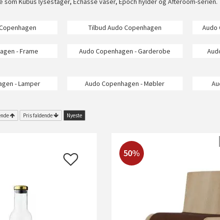
e som Kubus lysestager, Echasse vaser, Epoch hylder og Afteroom-serien.
 Copenhagen
Tilbud Audo Copenhagen
Audo 
agen - Frame
Audo Copenhagen - Garderobe
Aud
gen - Lamper
Audo Copenhagen - Møbler
Au
ende
Pris faldende
Nyeste
50%