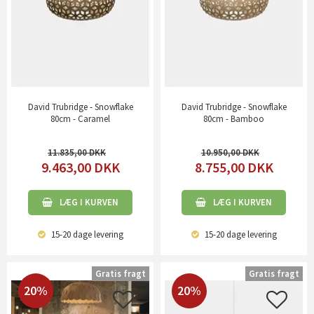
David Trubridge - Snowflake
David Trubridge - Snowflake
80cm - Caramel
80cm - Bamboo
11.835,00
10.950,00
9.463,00
DKK
8.755,00
DKK
LÆG I KURVEN
LÆG I KURVEN
15-20 dage
levering
15-20 dage
levering
Gratis fragt
Gratis fragt
20%
20%