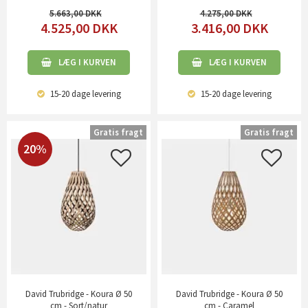
5.663,00
4.275,00
4.525,00
DKK
3.416,00
DKK
LÆG I KURVEN
LÆG I KURVEN
15-20 dage
levering
15-20 dage
levering
Gratis fragt
Gratis fragt
20%
David Trubridge - Koura Ø 50
David Trubridge - Koura Ø 50
cm - Sort/natur
cm - Caramel