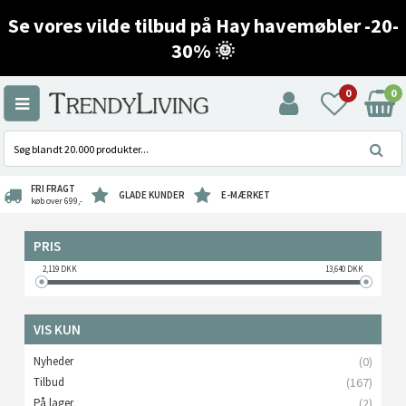
Se vores vilde tilbud på Hay havemøbler -20-
30% 🌞
0
0
FRI FRAGT
GLADE KUNDER
E-MÆRKET
køb over 699,-
PRIS
2,119
DKK
13,640
DKK
VIS KUN
Nyheder
(0)
Tilbud
(167)
På lager
(2)