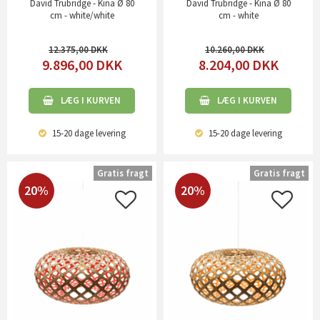
David Trubridge - Kina Ø 80
David Trubridge - Kina Ø 80
cm - white/white
cm - white
12.375,00
10.260,00
9.896,00
DKK
8.204,00
DKK
LÆG I KURVEN
LÆG I KURVEN
15-20 dage
levering
15-20 dage
levering
Gratis fragt
Gratis fragt
20%
20%