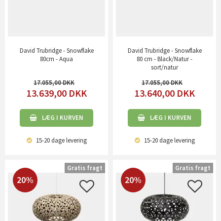
David Trubridge - Snowflake
David Trubridge - Snowflake
80cm - Aqua
80 cm - Black/Natur -
sort/natur
17.055,00
17.055,00
13.639,00
DKK
13.640,00
DKK
LÆG I KURVEN
LÆG I KURVEN
15-20 dage
levering
15-20 dage
levering
Gratis fragt
Gratis fragt
20%
20%