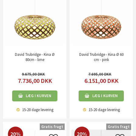
David Trubridge - Kina Ø
David Trubridge - Kina Ø 60
80cm - lime
cm - pink
9.675,00
7.695,00
7.736,00
DKK
6.151,00
DKK
LÆG I KURVEN
LÆG I KURVEN
15-20 dage
levering
15-20 dage
levering
Gratis fragt
Gratis fragt
20%
20%