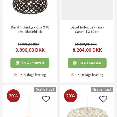
David Trubridge - Kina Ø 80
David Trubridge - Kina -
cm - black/black
Caramel Ø 80 cm
12.375,00
10.260,00
9.896,00
DKK
8.204,00
DKK
LÆG I KURVEN
LÆG I KURVEN
15-20 dage
levering
15-20 dage
levering
Gratis fragt
Gratis fragt
20%
20%