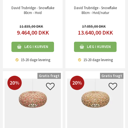
David Trubridge - Snowflake
David Trubridge - Snowflake
80cm - Hvid
80cm - Hvid/natur
11.835,00
17.055,00
9.464,00
DKK
13.640,00
DKK
LÆG I KURVEN
LÆG I KURVEN
15-20 dage
levering
15-20 dage
levering
Gratis fragt
Gratis fragt
20%
20%