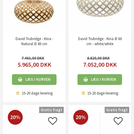
David Trubridge - Kina -
David Trubridge - Kina Ø 60
Natural Ø 80 cm
cm - white/white
7.463,00
8.820,00
5.965,00
DKK
7.052,00
DKK
LÆG I KURVEN
LÆG I KURVEN
15-20 dage
levering
15-20 dage
levering
Gratis fragt
Gratis fragt
20%
20%