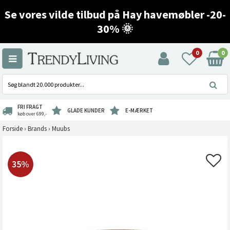
Se vores vilde tilbud på Hay havemøbler -20-
30% 🌞
0
0
FRI FRAGT
GLADE KUNDER
E-MÆRKET
køb over 699,-
Forside
›
Brands
›
Muubs
35%