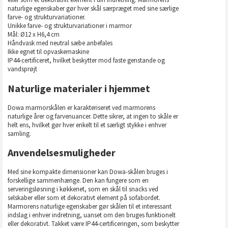
naturlige egenskaber gør hver skål særpræget med sine særlige
farve- og strukturvariationer.
Unikke farve- og strukturvariationer i marmor
Mål: Ø12 x H6,4 cm
Håndvask med neutral sæbe anbefales
Ikke egnet til opvaskemaskine
IP44-certificeret, hvilket beskytter mod faste genstande og
vandsprøjt
Naturlige materialer i hjemmet
Dowa marmorskålen er karakteriseret ved marmorens
naturlige årer og farvenuancer. Dette sikrer, at ingen to skåle er
helt ens, hvilket gør hver enkelt til et særligt stykke i enhver
samling.
Anvendelsesmuligheder
Med sine kompakte dimensioner kan Dowa-skålen bruges i
forskellige sammenhænge. Den kan fungere som en
serveringsløsning i køkkenet, som en skål til snacks ved
selskaber eller som et dekorativt element på sofabordet.
Marmorens naturlige egenskaber gør skålen til et interessant
indslag i enhver indretning, uanset om den bruges funktionelt
eller dekorativt. Takket være IP44-certificeringen, som beskytter