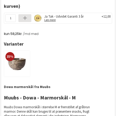
kurven)
Ja Tak - Udvidet Garanti 3 år
+12,00
Læs mere
Varianter
35%
Dowa marmorskål fra Muubs
Muubs - Dowa - Marmorskål - M
Muubs Dowa marmorskål i størrelse M er fremstillet af gråbrun
marmor. Denne skål kan bruges til at præsentere snacks, frugt
eller som et dekorativt element i din indretning. Marmorens