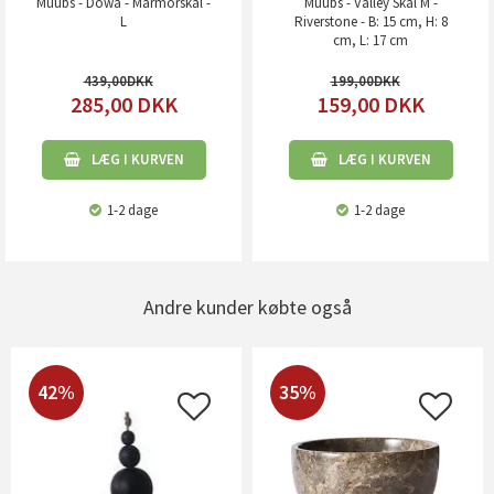
Muubs - Dowa - Marmorskål -
Muubs - Valley Skål M -
L
Riverstone - B: 15 cm, H: 8
cm, L: 17 cm
439,00
199,00
285,00
DKK
159,00
DKK
LÆG I KURVEN
LÆG I KURVEN
1-2 dage
1-2 dage
Andre kunder købte også
42%
35%