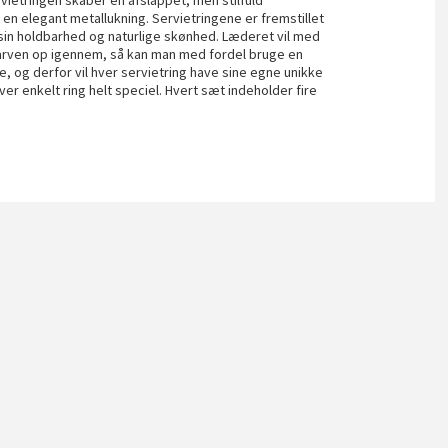
rvietringen skaber en afslappet, men stilfuld
en elegant metallukning. Servietringene er fremstillet
r sin holdbarhed og naturlige skønhed. Læderet vil med
e farven op igennem, så kan man med fordel bruge en
e, og derfor vil hver servietring have sine egne unikke
hver enkelt ring helt speciel. Hvert sæt indeholder fire