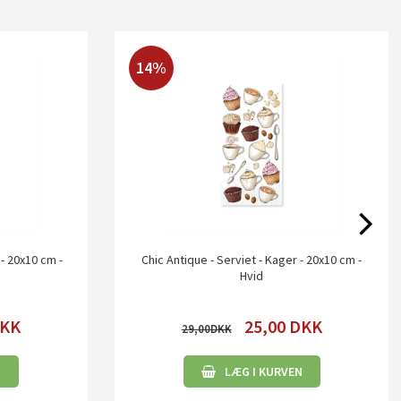
14%
 - 20x10 cm -
Chic Antique - Serviet - Kager - 20x10 cm -
Hvid
KK
25,00
DKK
29,00
N
LÆG I KURVEN