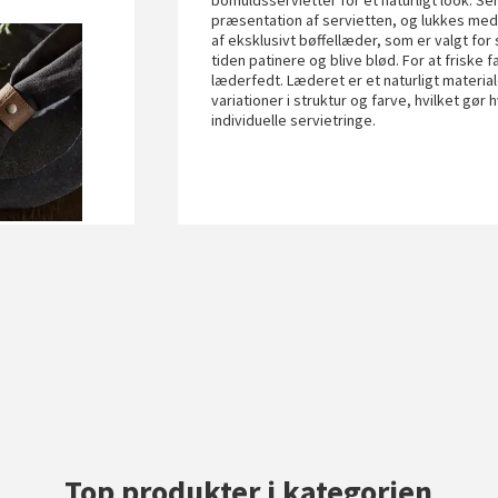
bomuldsservietter for et naturligt look. Se
præsentation af servietten, og lukkes med 
af eksklusivt bøffellæder, som er valgt fo
tiden patinere og blive blød. For at frisk
læderfedt. Læderet er et naturligt material
variationer i struktur og farve, hvilket gør 
individuelle servietringe.
Top produkter i kategorien