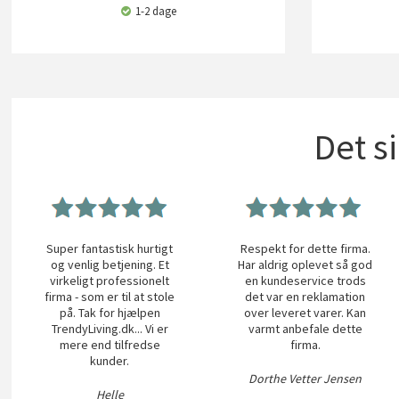
1-2 dage
Det s
Super fantastisk hurtigt
Respekt for dette firma.
og venlig betjening. Et
Har aldrig oplevet så god
virkeligt professionelt
en kundeservice trods
firma - som er til at stole
det var en reklamation
på. Tak for hjælpen
over leveret varer. Kan
TrendyLiving.dk... Vi er
varmt anbefale dette
mere end tilfredse
firma.
kunder.
Dorthe Vetter Jensen
Helle