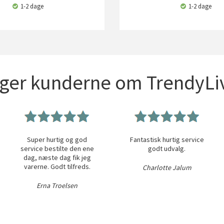
1-2 dage
1-2 dage
iger kunderne om TrendyLiv
Super hurtig og god
Fantastisk hurtig service
service bestilte den ene
godt udvalg.
dag, næste dag fik jeg
varerne. Godt tilfreds.
Charlotte Jalum
Erna Troelsen