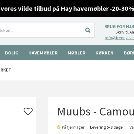
 vores vilde tilbud på Hay havemøbler -20-30%
BRUG FOR HJ
Skriv til A
info@trendylivi
BOLIG
HAVEMØBLER
MØBLER
KØKKEN
BØR
ÆRKET
Muubs - Camou 
På fjernlager
Levering
5-8 dage
Va