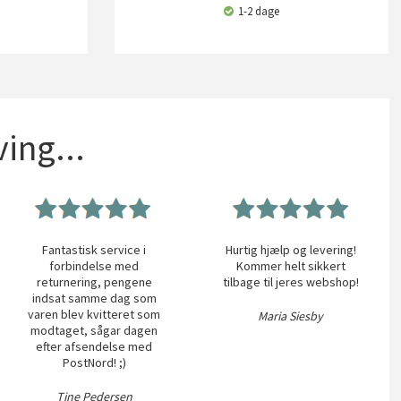
1-2 dage
ing...
Fantastisk service i
Hurtig hjælp og levering!
forbindelse med
Kommer helt sikkert
returnering, pengene
tilbage til jeres webshop!
indsat samme dag som
varen blev kvitteret som
Maria Siesby
modtaget, sågar dagen
efter afsendelse med
PostNord! ;)
Tine Pedersen