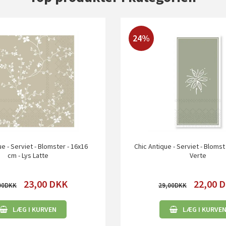
24%
ue - Serviet - Blomster - 16x16
Chic Antique - Serviet - Blomst
cm - Lys Latte
Verte
23,00
DKK
22,00
D
00
29,00
LÆG I KURVEN
LÆG I KURVE