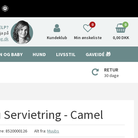
 🌞
0
0
ÆLP?
nja på
Kundeklub
Min ønskeliste
0,00 DKK
ng.dk
N OG BABY
HUND
LIVSSTIL
GAVEIDÉ 🎁
RETUR
30 dage
Servietring - Camel
re:
8520000126
Alt fra:
Muubs