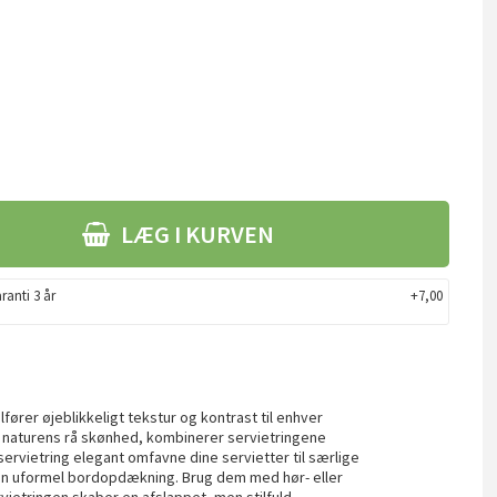
LÆG I KURVEN
ranti 3 år
+7,00
fører øjeblikkeligt tekstur og kontrast til enhver
 naturens rå skønhed, kombinerer servietringene
 servietring elegant omfavne dine servietter til særlige
il en uformel bordopdækning. Brug dem med hør- eller