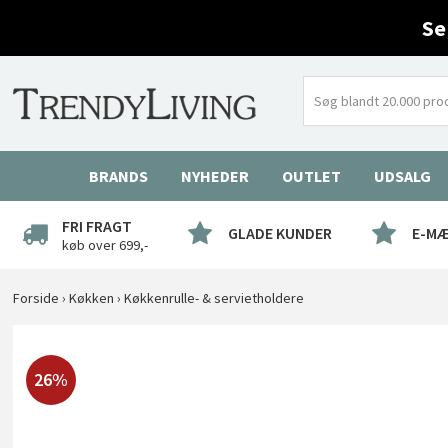
Se
BRANDS
NYHEDER
OUTLET
UDSALG
FRI FRAGT
GLADE KUNDER
E-M
køb over 699,-
Forside
›
Køkken
›
Køkkenrulle- & servietholdere
26%