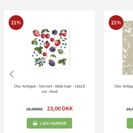
21%
21%
Chic Antique - Serviet - Vilde bær - 16x16
Chic Antiq
cm - Hvid
23,00
DKK
29,00
29,
LÆG I KURVEN