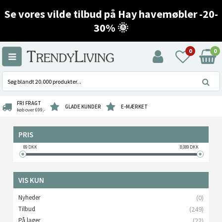
Se vores vilde tilbud på Hay havemøbler -20-
30% 🌞
0
0
FRI FRAGT
GLADE KUNDER
E-MÆRKET
køb over 699,-
PRIS
89
DKK
8,089
DKK
VIS KUN
Nyheder
(0)
Tilbud
(249)
På lager
(22)