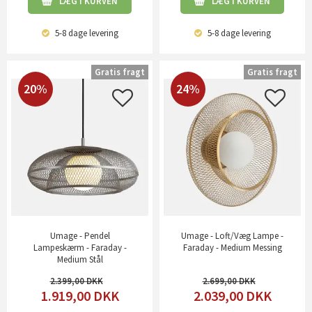
LÆG I KURVEN
LÆG I KURVEN
5-8 dage
levering
5-8 dage
levering
Gratis fragt
Gratis fragt
20%
24%
Umage - Pendel
Umage - Loft/Væg Lampe -
Lampeskærm - Faraday -
Faraday - Medium Messing
Medium Stål
2.399,00
2.699,00
1.919,00
DKK
2.039,00
DKK