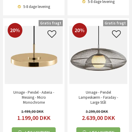
5-8 dage
levering
5-8 dage
levering
Gratis fragt
Gratis fragt
20%
20%
Umage - Pendel - Asteria -
Umage - Pendel
Messing - Micro
Lampeskærm - Faraday -
Monochrome
Large Stål
1.499,00
3.299,00
1.199,00
DKK
2.639,00
DKK