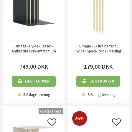
Umage - Hylde - Teaser -
Umage - Ekstra barrer til
Anthracite Grey/Antracit Grå
hylde - Space Rods - Messing
749,00
DKK
179,00
DKK
LÆG I KURVEN
LÆG I KURVEN
5-8 dage
levering
5-8 dage
levering
Gratis fragt
26%