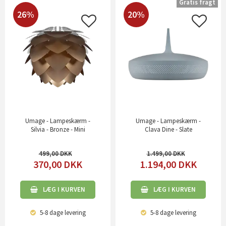
Gratis fragt
26%
20%
Umage - Lampeskærm -
Umage - Lampeskærm -
Silvia - Bronze - Mini
Clava Dine - Slate
499,00
1.499,00
370,00
DKK
1.194,00
DKK
LÆG I KURVEN
LÆG I KURVEN
5-8 dage
levering
5-8 dage
levering