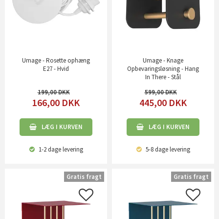
Umage - Rosette ophæng
Umage - Knage
E27 - Hvid
Opbevaringsløsning - Hang
In There - Stål
199,00
599,00
166,00
DKK
445,00
DKK
LÆG I KURVEN
LÆG I KURVEN
1-2 dage
levering
5-8 dage
levering
Gratis fragt
Gratis fragt