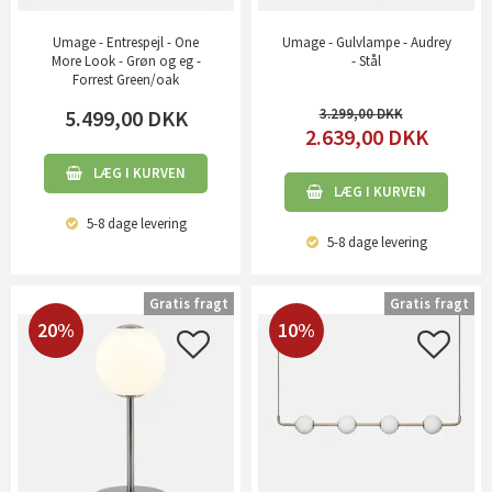
Umage - Entrespejl - One
Umage - Gulvlampe - Audrey
More Look - Grøn og eg -
- Stål
Forrest Green/oak
5.499,00
DKK
3.299,00
2.639,00
DKK
LÆG I KURVEN
LÆG I KURVEN
5-8 dage
levering
5-8 dage
levering
Gratis fragt
Gratis fragt
20%
10%