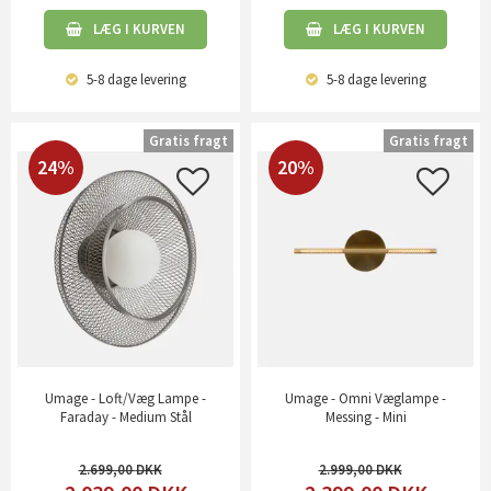
LÆG I KURVEN
LÆG I KURVEN
5-8 dage
levering
5-8 dage
levering
Gratis fragt
Gratis fragt
24%
20%
Umage - Loft/Væg Lampe -
Umage - Omni Væglampe -
Faraday - Medium Stål
Messing - Mini
2.699,00
2.999,00