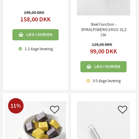
199,00
158,00
DKK
Steel Function -
SPIRALPISKERIS ERGO 31,5
LÆG I KURVEN
CM.
129,00
1-2 dage
levering
99,00
DKK
LÆG I KURVEN
3-5 dage
levering
11%