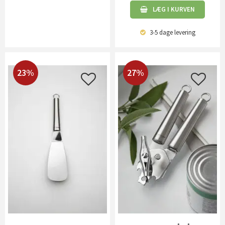
LÆG I KURVEN
3-5 dage
levering
23%
27%