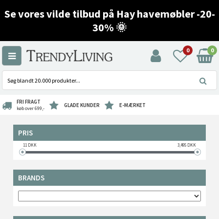
Se vores vilde tilbud på Hay havemøbler -20-
30% 🌞
0
0
FRI FRAGT
GLADE KUNDER
E-MÆRKET
køb over 699,-
PRIS
11
DKK
3,495
DKK
BRANDS