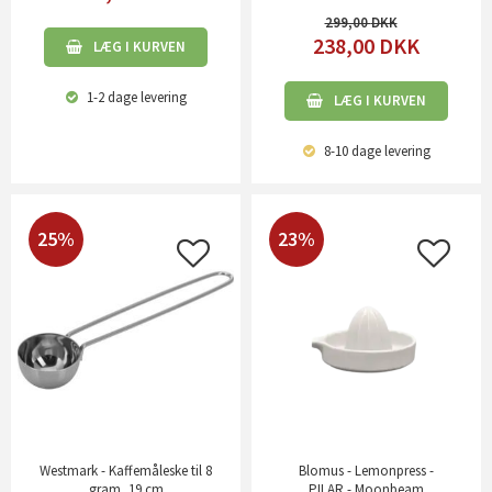
299,00
238,00
DKK
LÆG I KURVEN
1-2 dage
levering
LÆG I KURVEN
8-10 dage
levering
25%
23%
Westmark - Kaffemåleske til 8
Blomus - Lemonpress -
gram, 19 cm
PILAR - Moonbeam