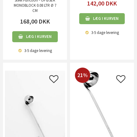
Steel Function - OPØSER
142,00
DKK
MONOBLOCK 0.08 LTR Ø 7
CM
LÆG I KURVEN
168,00
DKK
3-5 dage
levering
LÆG I KURVEN
3-5 dage
levering
21%