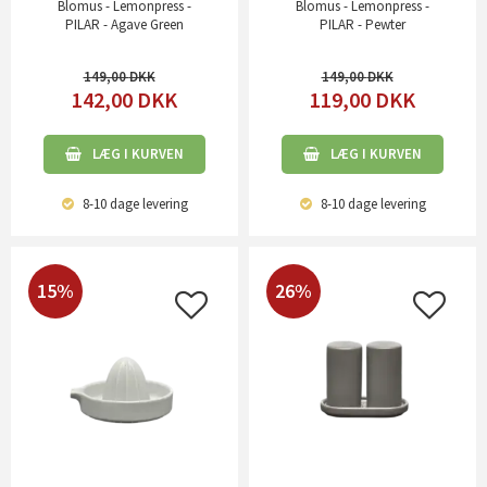
Blomus - Lemonpress -
Blomus - Lemonpress -
PILAR - Agave Green
PILAR - Pewter
149,00
149,00
142,00
DKK
119,00
DKK
LÆG I KURVEN
LÆG I KURVEN
8-10 dage
levering
8-10 dage
levering
15%
26%