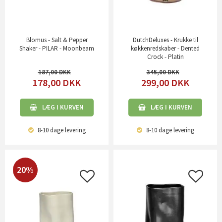
Blomus - Salt & Pepper
DutchDeluxes - Krukke til
Shaker - PILAR - Moonbeam
køkkenredskaber - Dented
Crock - Platin
187,00
345,00
178,00
DKK
299,00
DKK
LÆG I KURVEN
LÆG I KURVEN
8-10 dage
levering
8-10 dage
levering
20%