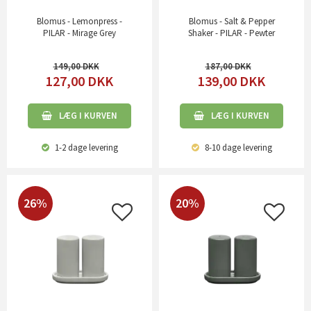
Blomus - Lemonpress -
Blomus - Salt & Pepper
PILAR - Mirage Grey
Shaker - PILAR - Pewter
149,00
187,00
127,00
DKK
139,00
DKK
LÆG I KURVEN
LÆG I KURVEN
1-2 dage
levering
8-10 dage
levering
26%
20%