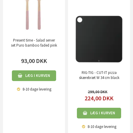
Present time - Salad server
set Puro bamboo faded pink
93,00
DKK
RIG-TIG - CUT-IT pizza
LÆG I KURVEN
skærebræt W 34 cm black
8-10 dage
levering
299,00
224,00
DKK
LÆG I KURVEN
8-10 dage
levering