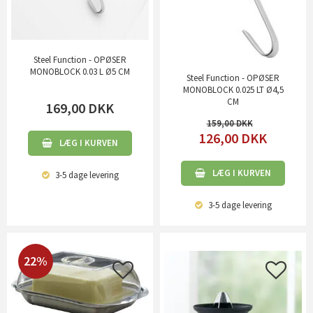
Steel Function - OPØSER
MONOBLOCK 0.03 L Ø5 CM
Steel Function - OPØSER
MONOBLOCK 0.025 LT Ø4,5
CM
169,00
DKK
159,00
126,00
DKK
LÆG I KURVEN
LÆG I KURVEN
3-5 dage
levering
3-5 dage
levering
22%