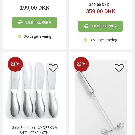
399,00
199,00
DKK
359,00
DKK
LÆG I KURVEN
LÆG I KURVEN
3-5 dage
levering
3-5 dage
levering
21%
23%
Steel Function - SMØREKNIV
SÆT I ÆSKE 4 STK.