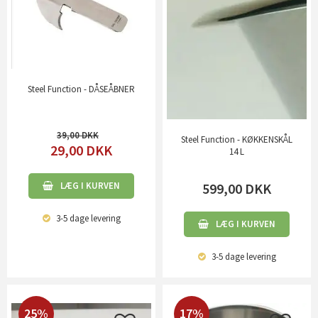
Steel Function - DÅSEÅBNER
39,00
Steel Function - KØKKENSKÅL
29,00
DKK
14 L
599,00
DKK
LÆG I KURVEN
3-5 dage
levering
LÆG I KURVEN
3-5 dage
levering
25%
17%