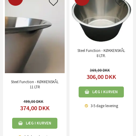
Steel Function - KØKKENSKÅL
8 LTR.
369,00
306,00
DKK
Steel Function - KØKKENSKÅL
11 LTR
LÆG I KURVEN
499,00
3-5 dage
levering
374,00
DKK
LÆG I KURVEN