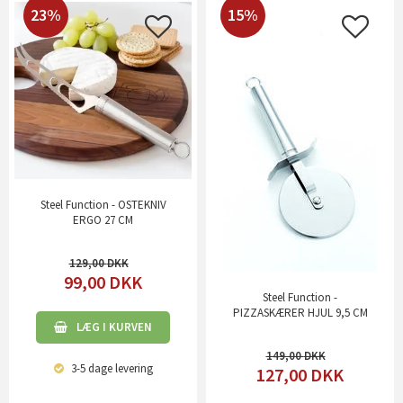
23%
15%
Steel Function - OSTEKNIV
ERGO 27 CM
129,00
99,00
DKK
Steel Function -
PIZZASKÆRER HJUL 9,5 CM
LÆG I KURVEN
149,00
3-5 dage
levering
127,00
DKK