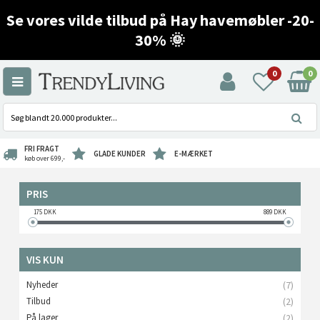
Se vores vilde tilbud på Hay havemøbler -20-
30% 🌞
0
0
FRI FRAGT
GLADE KUNDER
E-MÆRKET
køb over 699,-
PRIS
175
DKK
889
DKK
VIS KUN
Nyheder
(7)
Tilbud
(2)
På lager
(2)