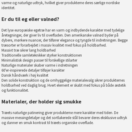
varme og naturlige udtryk, hvilket giver produkterne deres særlige nordiske
identitet.
Er du til eg eller valnød?
Det lyse europæiske egetræ har en varm og indbydende karakter med tydelige
åretegninger, der giver liv til overfladen. Den amerikanske valnød byder på
dybere, mørkere nuancer, der tilfører elegance og tyngde til indretningen. Begge
træsorter er forarbejdet i massiv kvalitet med fokus på holdbarhed.
Massivt træ sikrer lang holdbarhed
Traditionelle samleteknikker styrker konstruktionen
Minimalistisk design passer til forskellige stilarter
Naturlige materialer skaber varme i indretningen
60'er-inspirerede detaljer tilføjer karakter
Dansk håndværk i høj kvalitet
Den solide konstruktion og de omhyggelige materialevalg sikrer produkternes
holdbarhed ved daglig brug. Hvert element er skabt med fokus på både æstetik
og funktionalitet.
Materialer, der holder sig smukke
Træets naturlige patinering giver produkterne mere karakter med tiden. De
massive messingdetaljer og det sortlakerede stål bevarer deres eksklusive udtryk
og danner en smuk kontrast til træets organiske overflade.