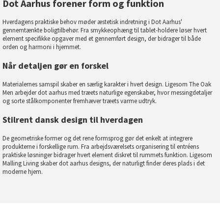
Dot Aarhus forener form og funktion
Hverdagens praktiske behov møder æstetisk indretning i Dot Aarhus'
gennemtænkte boligtilbehør. Fra smykkeophæng til tablet-holdere løser hvert
element specifikke opgaver med et gennemført design, der bidrager til både
orden og harmoni i hjemmet.
Når detaljen gør en forskel
Materialernes samspil skaber en særlig karakter i hvert design. Ligesom
The Oak
Men
arbejder dot aarhus med træets naturlige egenskaber, hvor messingdetaljer
og sorte stålkomponenter fremhæver træets varme udtryk.
Stilrent dansk design til hverdagen
De geometriske former og det rene formsprog gør det enkelt at integrere
produkterne i forskellige rum. Fra arbejdsværelsets organisering til entréens
praktiske løsninger bidrager hvert element diskret til rummets funktion. Ligesom
Malling Living
skaber dot aarhus designs, der naturligt finder deres plads i det
moderne hjem.