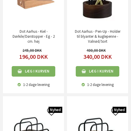
Dot Aarhus - Kiel -
Dot Aarhus - Pen-Up - Holder
Dørkile/Dørstopper - Eg - 2
til blyanter & kuglepenne -
cm. høj
Valnød/Sort
245,00
400,00
196,00
DKK
340,00
DKK
LÆG I KURVEN
LÆG I KURVEN
1-2 dage
levering
1-2 dage
levering
Nyhed
Nyhed