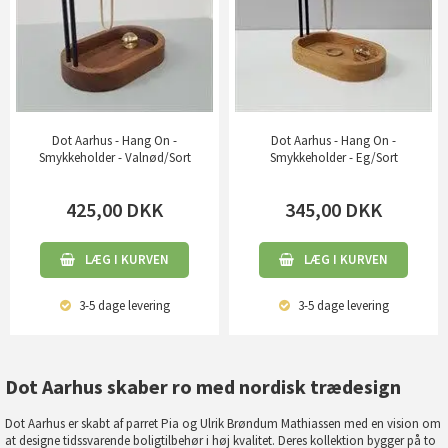
Dot Aarhus - Hang On -
Dot Aarhus - Hang On -
Smykkeholder - Valnød/Sort
Smykkeholder - Eg/Sort
425,00
DKK
345,00
DKK
LÆG I KURVEN
LÆG I KURVEN
3-5 dage
levering
3-5 dage
levering
Dot Aarhus skaber ro med nordisk trædesign
Dot Aarhus er skabt af parret Pia og Ulrik Brøndum Mathiassen med en vision om
at designe tidssvarende boligtilbehør i høj kvalitet. Deres kollektion bygger på to