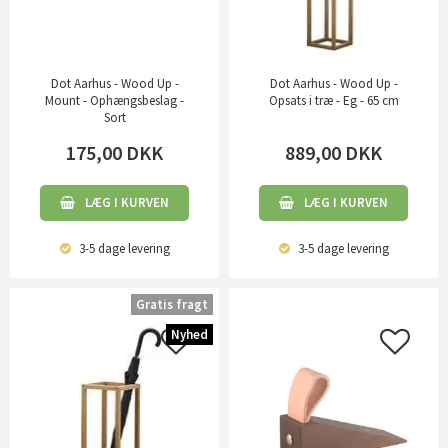
Dot Aarhus - Wood Up -
Dot Aarhus - Wood Up -
Mount - Ophængsbeslag -
Opsats i træ - Eg - 65 cm
Sort
175,00
DKK
889,00
DKK
LÆG I KURVEN
LÆG I KURVEN
3-5 dage
levering
3-5 dage
levering
Gratis fragt
Nyhed