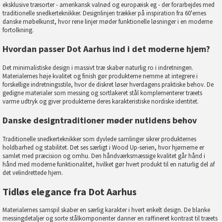
eksklusive træsorter - amerikansk valnød og europæisk eg - der forarbejdes med
traditionelle snedkerteknikker. Designlinjen trækker på inspiration fra 60'ernes
danske møbelkunst, hvor rene linjer møder funktionelle løsninger i en moderne
fortolkning.
Hvordan passer Dot Aarhus ind i det moderne hjem?
Det minimalistiske design i massivt træ skaber naturlig ro i indretningen.
Materialernes høje kvalitet og finish gør produkterne nemme at integrere i
forskellige indretningsstile, hvor de diskret løser hverdagens praktiske behov. De
gedigne materialer som messing og sortlakeret stål komplementerer træets
varme udtryk og giver produkterne deres karakteristiske nordiske identitet.
Danske designtraditioner møder nutidens behov
Traditionelle snedkerteknikker som dyvlede samlinger sikrer produkternes
holdbarhed og stabilitet. Det ses særligt i Wood Up-serien, hvor hjørnerne er
samlet med præcision og omhu. Den håndværksmæssige kvalitet går hånd i
hånd med moderne funktionalitet, hvilket gør hvert produkt til en naturlig del af
det velindrettede hjem.
Tidløs elegance fra Dot Aarhus
Materialernes samspil skaber en særlig karakter i hvert enkelt design. De blanke
messingdetaljer og sorte stålkomponenter danner en raffineret kontrast til træets