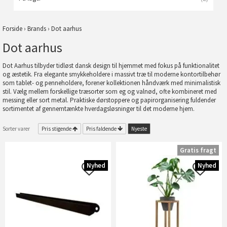
Forside
›
Brands
›
Dot aarhus
Dot aarhus
Dot Aarhus tilbyder tidløst dansk design til hjemmet med fokus på funktionalitet
og æstetik. Fra elegante smykkeholdere i massivt træ til moderne kontortilbehør
som tablet- og penneholdere, forener kollektionen håndværk med minimalistisk
stil. Vælg mellem forskellige træsorter som eg og valnød, ofte kombineret med
messing eller sort metal. Praktiske dørstoppere og papirorganisering fuldender
sortimentet af gennemtænkte hverdagsløsninger til det moderne hjem.
Sorter varer
Pris stigende
Pris faldende
Nyeste
Gratis fragt
Nyhed
Nyhed