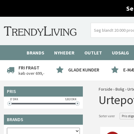
Se
BRANDS
NYHEDER
OUTLET
UDSALG
FRI FRAGT
GLADE KUNDER
E-M
køb over 699,-
Forside
›
Bolig
›
Urt
PRIS
Urtepot
17
DKK
5,913
DKK
Sorter varer
Pris stig
BRANDS