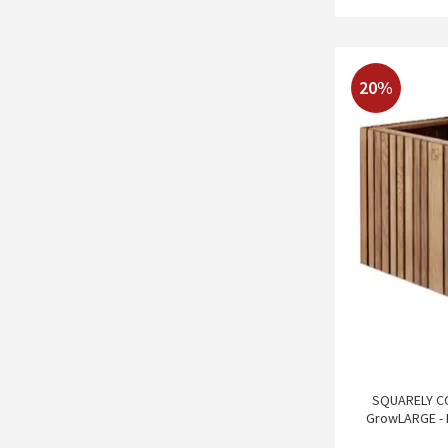
20%
SQUARELY CO
GrowLARGE - 