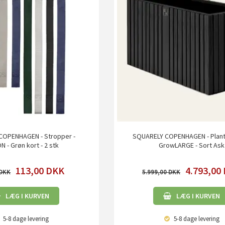
COPENHAGEN - Stropper -
SQUARELY COPENHAGEN - Plant
N - Grøn kort - 2 stk
GrowLARGE - Sort Ask
113,00
DKK
4.793,00
5.999,00
LÆG I KURVEN
LÆG I KURVEN
5-8 dage
levering
5-8 dage
levering