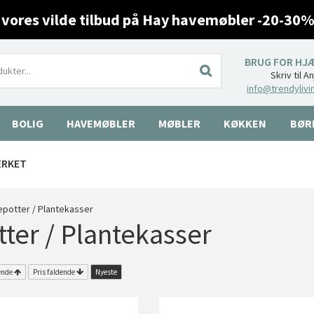
 vores vilde tilbud på Hay havemøbler -20-30%
BRUG FOR HJ
Skriv til A
info@trendylivi
BOLIG
HAVEMØBLER
MØBLER
KØKKEN
BØR
ÆRKET
epotter / Plantekasser
ter / Plantekasser
ende
Pris faldende
Nyeste