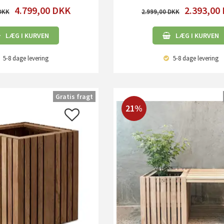
4.799,00
DKK
2.393,00
2.999,00
LÆG I KURVEN
LÆG I KURVEN
5-8 dage
levering
5-8 dage
levering
Gratis fragt
21%