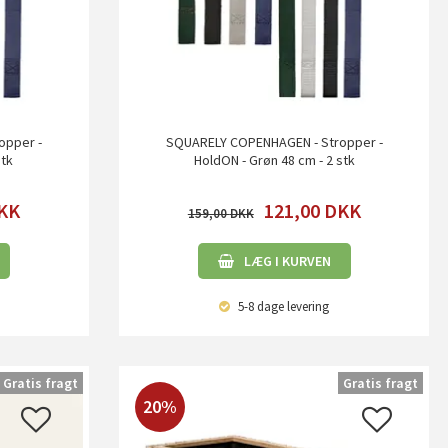
opper -
SQUARELY COPENHAGEN - Stropper -
stk
HoldON - Grøn 48 cm - 2 stk
KK
121,00
DKK
159,00
LÆG I KURVEN
5-8 dage
levering
Gratis fragt
Gratis fragt
20%