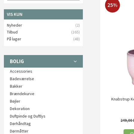
25%
VIS KUN
Nyheder
(2)
Tilbud
(165)
På lager
(48)
BOLIG
Accessories
Badeværelse
Bakker
Brændekurve
Knabstrup Ke
Bøjler
Dekoration
Duftpinde og Duftlys
249,00
Dørhåndtag
Dørmåtter