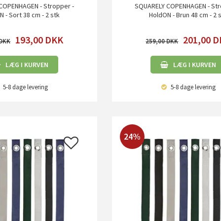
COPENHAGEN - Stropper -
SQUARELY COPENHAGEN - Str
 - Sort 38 cm - 2 stk
HoldON - Brun 48 cm - 2 
193,00
DKK
201,00
D
259,00
LÆG I KURVEN
LÆG I KURVEN
5-8 dage
levering
5-8 dage
levering
24%