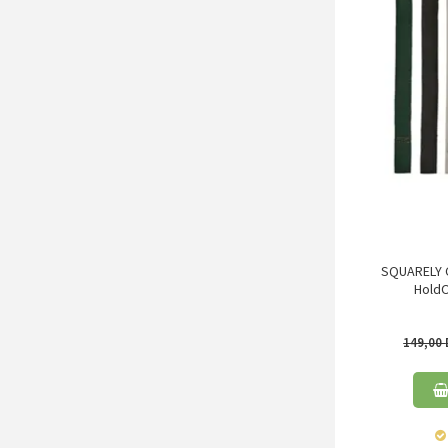
SQUARELY 
HoldO
149,00