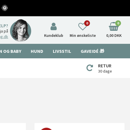
 🌞
0
0
ÆLP?
nja på
Kundeklub
Min ønskeliste
0,00 DKK
ng.dk
N OG BABY
HUND
LIVSSTIL
GAVEIDÉ 🎁
RETUR
30 dage