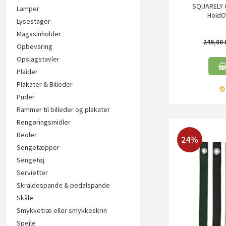
SQUARELY 
Lamper
HoldON
Lysestager
Magasinholder
249,00
Opbevaring
Opslagstavler
Plaider
Plakater & Billeder
Puder
Rammer til billeder og plakater
Rengøringsmidler
Reoler
24%
Sengetæpper
Sengetøj
Servietter
Skraldespande & pedalspande
Skåle
Smykketræ eller smykkeskrin
Spejle