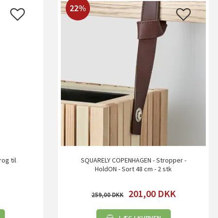
22%
g til
SQUARELY COPENHAGEN - Stropper -
HoldON - Sort 48 cm - 2 stk
201,00
DKK
259,00