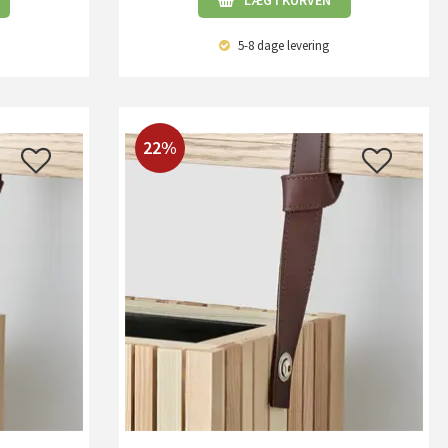
LÆG I KURVEN
5-8 dage
levering
22%