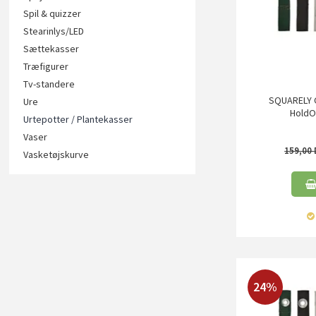
Spil & quizzer
Stearinlys/LED
Sættekasser
Træfigurer
Tv-standere
SQUARELY 
Ure
HoldON
Urtepotter / Plantekasser
Vaser
159,00
Vasketøjskurve
24%