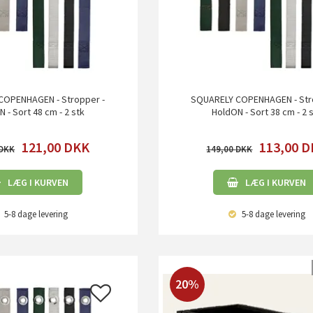
COPENHAGEN - Stropper -
SQUARELY COPENHAGEN - Str
 - Sort 48 cm - 2 stk
HoldON - Sort 38 cm - 2 
121,00
DKK
113,00
D
149,00
LÆG I KURVEN
LÆG I KURVEN
5-8 dage
levering
5-8 dage
levering
20%