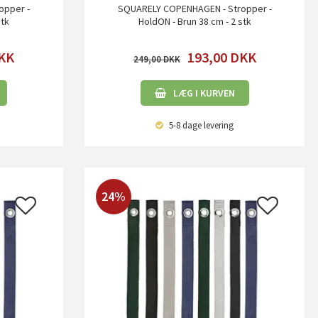
opper -
SQUARELY COPENHAGEN - Stropper -
stk
HoldON - Brun 38 cm - 2 stk
KK
193,00
DKK
249,00
LÆG I KURVEN
5-8 dage
levering
24%