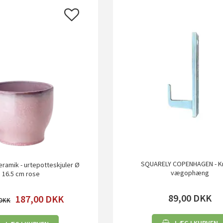
SQUARELY COPENHAGEN - Kro
ramik - urtepotteskjuler Ø
vægophæng
16.5 cm rose
89,00
DKK
187,00
DKK