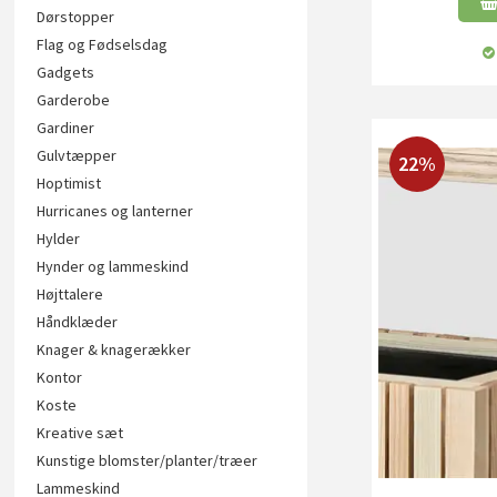
Dørstopper
Flag og Fødselsdag
Gadgets
Garderobe
Gardiner
Gulvtæpper
22%
Hoptimist
Hurricanes og lanterner
Hylder
Hynder og lammeskind
Højttalere
Håndklæder
Knager & knagerækker
Kontor
Koste
Kreative sæt
Kunstige blomster/planter/træer
Lammeskind