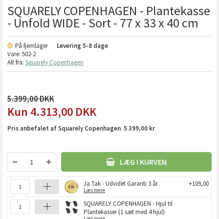
SQUARELY COPENHAGEN - Plantekasse
- Unfold WIDE - Sort - 77 x 33 x 40 cm
På fjernlager
Levering
5-8 dage
Vare:
502-2
Alt fra:
Squarely Copenhagen
5.399,00
4.313,00
DKK
Pris anbefalet af Squarely Copenhagen 5.399,00 kr
LÆG I KURVEN
Ja Tak - Udvidet Garanti 3 år
+109,00
Læs mere
SQUARELY COPENHAGEN - Hjul til
Plantekasser (1 sæt med 4 hjul)
Læs mere