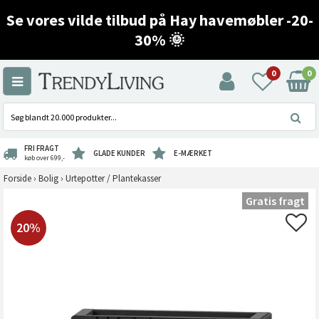
Se vores vilde tilbud på Hay havemøbler -20-
30% 🌞
0
0
FRI FRAGT
GLADE KUNDER
E-MÆRKET
køb over 699,-
Forside
›
Bolig
›
Urtepotter / Plantekasser
Gratis fragt
20%