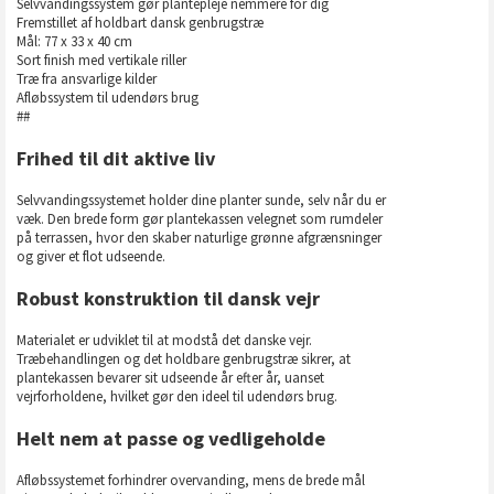
Selvvandingssystem gør plantepleje nemmere for dig
Fremstillet af holdbart dansk genbrugstræ
Mål: 77 x 33 x 40 cm
Sort finish med vertikale riller
Træ fra ansvarlige kilder
Afløbssystem til udendørs brug
##
Frihed til dit aktive liv
Selvvandingssystemet holder dine planter sunde, selv når du er
væk. Den brede form gør plantekassen velegnet som rumdeler
på terrassen, hvor den skaber naturlige grønne afgrænsninger
og giver et flot udseende.
Robust konstruktion til dansk vejr
Materialet er udviklet til at modstå det danske vejr.
Træbehandlingen og det holdbare genbrugstræ sikrer, at
plantekassen bevarer sit udseende år efter år, uanset
vejrforholdene, hvilket gør den ideel til udendørs brug.
Helt nem at passe og vedligeholde
Afløbssystemet forhindrer overvanding, mens de brede mål