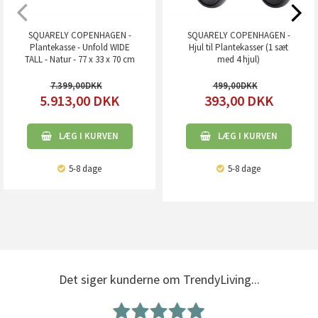
SQUARELY COPENHAGEN -
SQUARELY COPENHAGEN -
Plantekasse - Unfold WIDE
Hjul til Plantekasser (1 sæt
TALL - Natur - 77 x 33 x 70 cm
med 4 hjul)
7.399,00
499,00
5.913,00
DKK
393,00
DKK
LÆG I KURVEN
LÆG I KURVEN
5-8 dage
5-8 dage
Det siger kunderne om TrendyLiving...