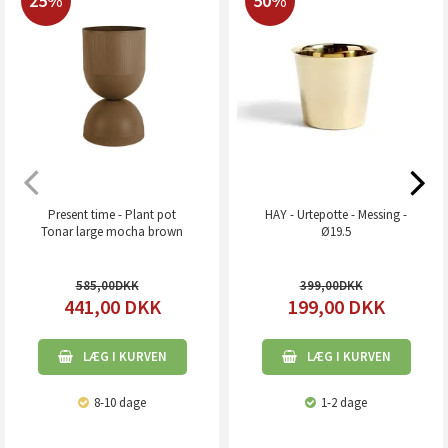
25%
50%
Present time - Plant pot
HAY - Urtepotte - Messing -
Tonar large mocha brown
Ø19.5
585,00
399,00
441,00
DKK
199,00
DKK
LÆG I KURVEN
LÆG I KURVEN
8-10 dage
1-2 dage