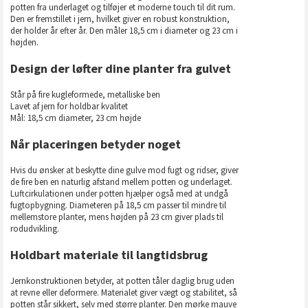
potten fra underlaget og tilføjer et moderne touch til dit rum.
Den er fremstillet i jern, hvilket giver en robust konstruktion,
der holder år efter år. Den måler 18,5 cm i diameter og 23 cm i
højden.
Design der løfter dine planter fra gulvet
Står på fire kugleformede, metalliske ben
Lavet af jern for holdbar kvalitet
Mål: 18,5 cm diameter, 23 cm højde
Når placeringen betyder noget
Hvis du ønsker at beskytte dine gulve mod fugt og ridser, giver
de fire ben en naturlig afstand mellem potten og underlaget.
Luftcirkulationen under potten hjælper også med at undgå
fugtopbygning. Diameteren på 18,5 cm passer til mindre til
mellemstore planter, mens højden på 23 cm giver plads til
rodudvikling.
Holdbart materiale til langtidsbrug
Jernkonstruktionen betyder, at potten tåler daglig brug uden
at revne eller deformere. Materialet giver vægt og stabilitet, så
potten står sikkert, selv med større planter. Den mørke mauve