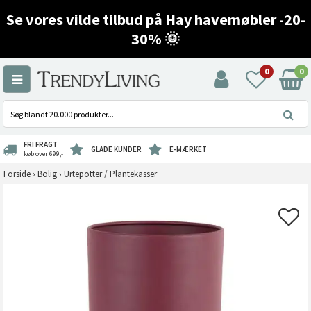
Se vores vilde tilbud på Hay havemøbler -20-
30% 🌞
0
0
FRI FRAGT
GLADE KUNDER
E-MÆRKET
køb over 699,-
Forside
›
Bolig
›
Urtepotter / Plantekasser