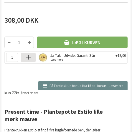
308,00
DKK
LÆG I KURVEN
Ja Tak - Udvidet Garanti 3 år
+18,00
Læs mere
Få Fordelsklub bonus-Kr.:
15 kr. i bonus
-
Læs mere
Present time - Plantepotte Estilo lille
mørk mauve
Plantekrukken Estilo står på fire kugleformede ben, der løfter