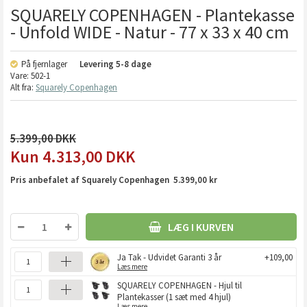
SQUARELY COPENHAGEN - Plantekasse
- Unfold WIDE - Natur - 77 x 33 x 40 cm
På fjernlager
Levering
5-8 dage
Vare:
502-1
Alt fra:
Squarely Copenhagen
5.399,00
4.313,00
DKK
Pris anbefalet af Squarely Copenhagen 5.399,00 kr
LÆG I KURVEN
Ja Tak - Udvidet Garanti 3 år
+109,00
Læs mere
SQUARELY COPENHAGEN - Hjul til
Plantekasser (1 sæt med 4 hjul)
Læs mere