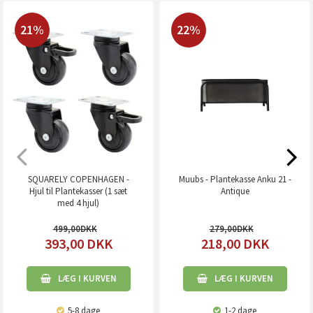
21%
22%
SQUARELY COPENHAGEN -
Muubs - Plantekasse Anku 21 -
Hjul til Plantekasser (1 sæt
Antique
med 4 hjul)
499,00
279,00
393,00
DKK
218,00
DKK
LÆG I KURVEN
LÆG I KURVEN
5-8 dage
1-2 dage