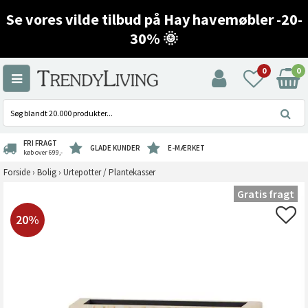
Se vores vilde tilbud på Hay havemøbler -20-
30% 🌞
0
0
FRI FRAGT
GLADE KUNDER
E-MÆRKET
køb over 699,-
Forside
›
Bolig
›
Urtepotter / Plantekasser
Gratis fragt
20%