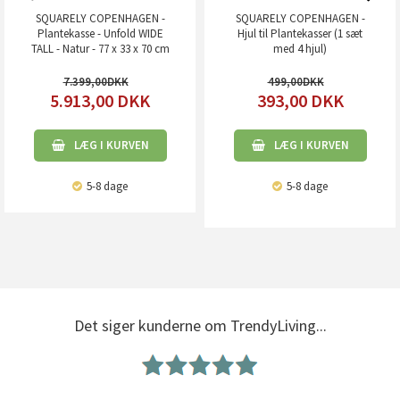
SQUARELY COPENHAGEN -
SQUARELY COPENHAGEN -
Plantekasse - Unfold WIDE
Hjul til Plantekasser (1 sæt
TALL - Natur - 77 x 33 x 70 cm
med 4 hjul)
7.399,00
499,00
5.913,00
DKK
393,00
DKK
LÆG I KURVEN
LÆG I KURVEN
5-8 dage
5-8 dage
Det siger kunderne om TrendyLiving...