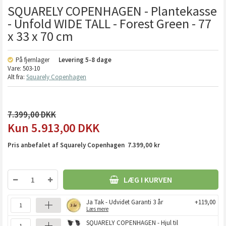
SQUARELY COPENHAGEN - Plantekasse
- Unfold WIDE TALL - Forest Green - 77
x 33 x 70 cm
På fjernlager
Levering
5-8 dage
Vare:
503-10
Alt fra:
Squarely Copenhagen
7.399,00
5.913,00
DKK
Pris anbefalet af Squarely Copenhagen 7.399,00 kr
LÆG I KURVEN
Ja Tak - Udvidet Garanti 3 år
+119,00
Læs mere
SQUARELY COPENHAGEN - Hjul til