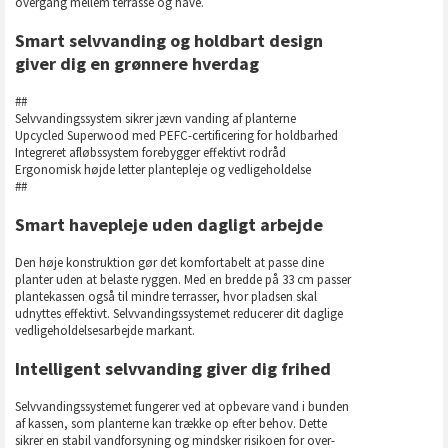
overgang mellem terrasse og have.
Smart selvvanding og holdbart design
giver dig en grønnere hverdag
##
Selvvandingssystem sikrer jævn vanding af planterne
Upcycled Superwood med PEFC-certificering for holdbarhed
Integreret afløbssystem forebygger effektivt rodråd
Ergonomisk højde letter plantepleje og vedligeholdelse
##
Smart havepleje uden dagligt arbejde
Den høje konstruktion gør det komfortabelt at passe dine
planter uden at belaste ryggen. Med en bredde på 33 cm passer
plantekassen også til mindre terrasser, hvor pladsen skal
udnyttes effektivt. Selvvandingssystemet reducerer dit daglige
vedligeholdelsesarbejde markant.
Intelligent selvvanding giver dig frihed
Selvvandingssystemet fungerer ved at opbevare vand i bunden
af kassen, som planterne kan trække op efter behov. Dette
sikrer en stabil vandforsyning og mindsker risikoen for over-