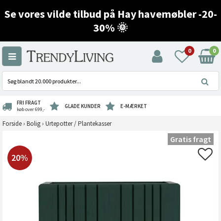
Se vores vilde tilbud på Hay havemøbler -20-
30% 🌞
0
0
FRI FRAGT
GLADE KUNDER
E-MÆRKET
køb over 699,-
Forside
›
Bolig
›
Urtepotter / Plantekasser
Gratis fragt
20%