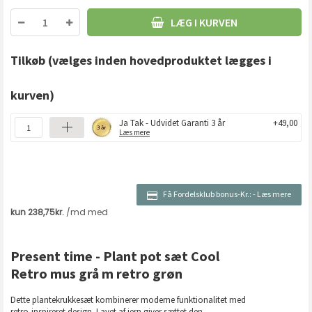
LÆG I KURVEN
Tilkøb
(vælges inden hovedproduktet lægges i
kurven)
Ja Tak - Udvidet Garanti 3 år
+49,00
Læs mere
Få Fordelsklub bonus-Kr.:
-
Læs mere
Present time - Plant pot sæt Cool
Retro mus grå m retro grøn
Dette plantekrukkesæt kombinerer moderne funktionalitet med
retro-inspireret design. Lavet af jern giver sættet den