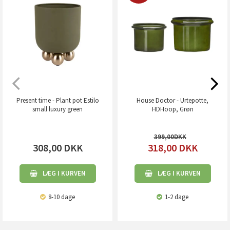
Present time - Plant pot Estilo
House Doctor - Urtepotte,
small luxury green
HDHoop, Grøn
399,00
308,00
DKK
318,00
DKK
LÆG I KURVEN
LÆG I KURVEN
8-10 dage
1-2 dage