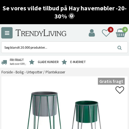
Se vores vilde tilbud på Hay havemøbler -20-
30% 🌞
0
0
FRI FRAGT
GLADE KUNDER
E-MÆRKET
køb over 699,-
Forside
›
Bolig
›
Urtepotter / Plantekasser
Gratis fragt