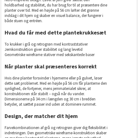
holdbarhed og stabilitet, du har brug for til at præsentere dine
planter over tid. Med en højde på 56 cm løfter det grønne
indslag i dit hjem og skaber en visuel balance, der fungerer i
både stuen og entréen.
Hvad du får med dette plantekrukkesæt
To krukker i grå og retrogrøn med kontraststativer
Jernkonstruktion giver stabilitet og lang levetid
Geometriske wireframe stativer med sekskantede baser
Når planter skal præsenteres korrekt
Hvis dine planter forsvinder i hjørnerne eller på gulvet, løser
dette sæt problemet. Med en højde på 56 cm får planterne den
synlighed, de fortjener, mens jernmaterialet sikrer, at
konstruktionen står stabilt – også når du vander.
Dimensionerne på 34 cm i længden og 30 cm i bredden
betyder, at sættet passer ind uden at dominere rummet.
Design, der matcher dit hjem
Farvekombinationen af grå og retrogrøn giver dig fleksibilitet i
indretningen. Den geometriske wireframe-konstruktion skaber