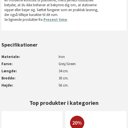
en moderne kontrast til planterne, mens jernets robusthed
betyder, at du ikke behøver at bekymre dig om, at stativerne
vipper eller bøjer sig. Sættet fungerer som en praktisk løsning,
der også tilføjer karakter til dit rum.
Se lignende produkter fra
Present time
.
Specifikationer
Materiale
Iron
Farve
Grey/Green
Længde
34 cm.
Bredde
30 cm.
Højde
56 cm.
Top produkter i kategorien
20%