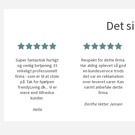
Det s
Super fantastisk hurtigt
Respekt for dette firma.
og venlig betjening. Et
Har aldrig oplevet så god
virkeligt professionelt
en kundeservice trods
firma - som er til at stole
det var en reklamation
på. Tak for hjælpen
over leveret varer. Kan
TrendyLiving.dk... Vi er
varmt anbefale dette
mere end tilfredse
firma.
kunder.
Dorthe Vetter Jensen
Helle