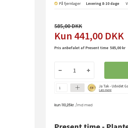
På fjernlager
Levering
8-10 dage
V
585,00
441,00
DKK
Pris anbefalet af Present time 585,00 kr
Ja Tak - Udvidet Ga
Læs mere
Present time - Plan