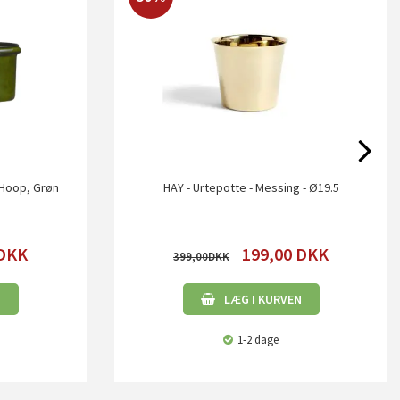
DHoop, Grøn
HAY - Urtepotte - Messing - Ø19.5
DKK
199,00
DKK
399,00
N
LÆG I KURVEN
1-2 dage