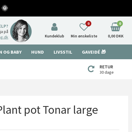
 🌞
0
0
ÆLP?
nja på
Kundeklub
Min ønskeliste
0,00 DKK
ng.dk
N OG BABY
HUND
LIVSSTIL
GAVEIDÉ 🎁
RETUR
30 dage
Plant pot Tonar large