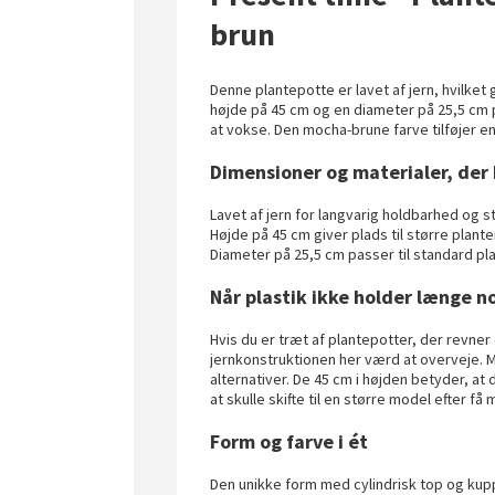
brun
Denne plantepotte er lavet af jern, hvilket
højde på 45 cm og en diameter på 25,5 cm pa
at vokse. Den mocha-brune farve tilføjer en
Dimensioner og materialer, der 
Lavet af jern for langvarig holdbarhed og st
Højde på 45 cm giver plads til større plante
Diameter på 25,5 cm passer til standard pl
Når plastik ikke holder længe n
Hvis du er træt af plantepotter, der revner 
jernkonstruktionen her værd at overveje. 
alternativer. De 45 cm i højden betyder, at
at skulle skifte til en større model efter få
Form og farve i ét
Den unikke form med cylindrisk top og kup