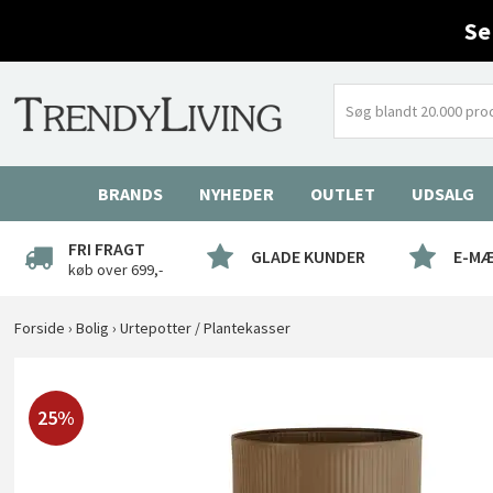
Se
BRANDS
NYHEDER
OUTLET
UDSALG
FRI FRAGT
GLADE KUNDER
E-M
køb over 699,-
Forside
›
Bolig
›
Urtepotter / Plantekasser
25%