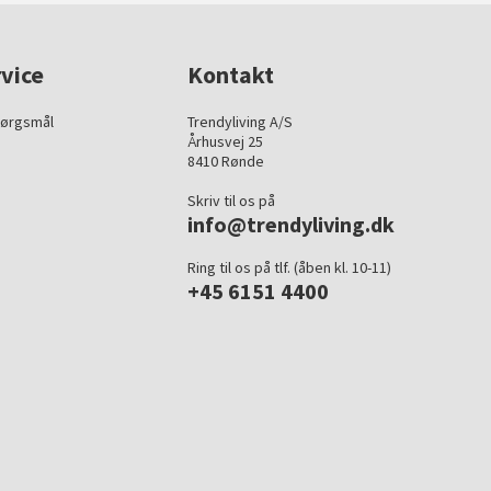
vice
Kontakt
pørgsmål
Trendyliving A/S
Århusvej 25
8410 Rønde
Skriv til os på
info@trendyliving.dk
Ring til os på tlf. (åben kl. 10-11)
+45 6151 4400