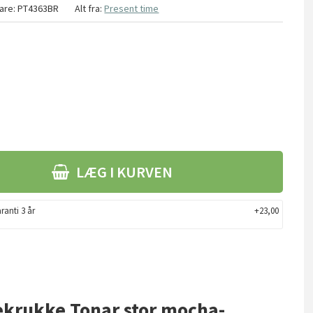
are:
PT4363BR
Alt fra:
Present time
LÆG I KURVEN
ranti 3 år
+23,00
tekrukke Tonar stor mocha-