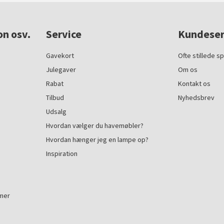
on osv.
Service
Kundeser
Gavekort
Ofte stillede s
Julegaver
Om os
Rabat
Kontakt os
Tilbud
Nyhedsbrev
Udsalg
Hvordan vælger du havemøbler?
Hvordan hænger jeg en lampe op?
Inspiration
mmer