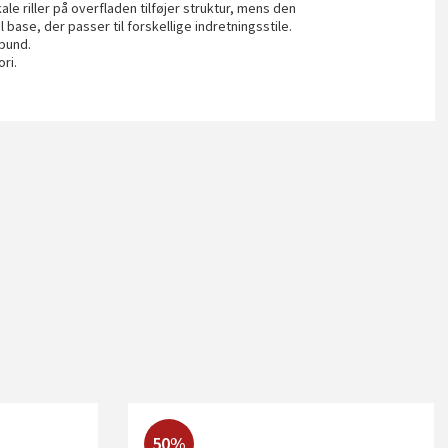
ale riller på overfladen tilføjer struktur, mens den
ase, der passer til forskellige indretningsstile.
 bund.
ri.
50%