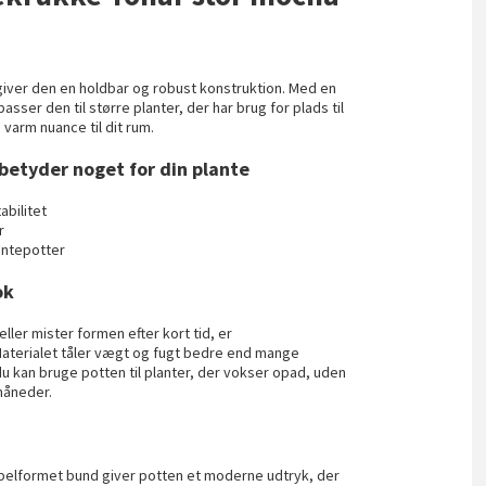
 giver den en holdbar og robust konstruktion. Med en
sser den til større planter, der har brug for plads til
 varm nuance til dit rum.
betyder noget for din plante
abilitet
r
antepotter
ok
eller mister formen efter kort tid, er
Materialet tåler vægt og fugt bedre end mange
 du kan bruge potten til planter, der vokser opad, uden
 måneder.
pelformet bund giver potten et moderne udtryk, der