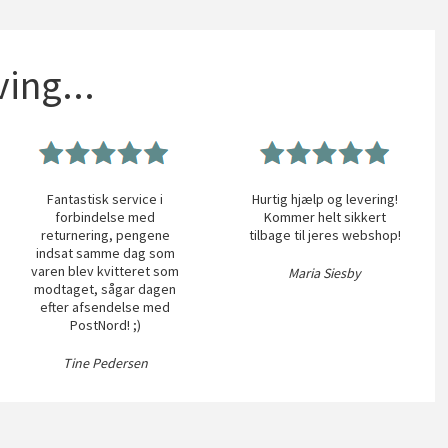
ing...
Fantastisk service i
Hurtig hjælp og levering!
forbindelse med
Kommer helt sikkert
returnering, pengene
tilbage til jeres webshop!
indsat samme dag som
varen blev kvitteret som
Maria Siesby
modtaget, sågar dagen
efter afsendelse med
PostNord! ;)
Tine Pedersen