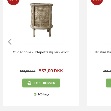
Chic Antique - Urtepotteskjuler - 40 cm
Kristina Da
552,00
DKK
849,00
650,
LÆG I KURVEN
1-2 dage