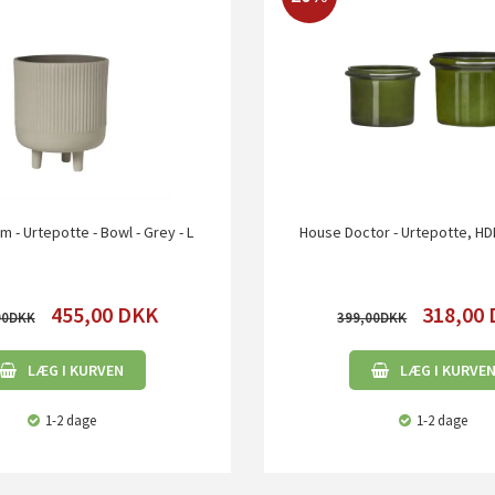
m - Urtepotte - Bowl - Grey - L
House Doctor - Urtepotte, H
455,00
DKK
318,00
00
399,00
LÆG I KURVEN
LÆG I KURVE
1-2 dage
1-2 dage