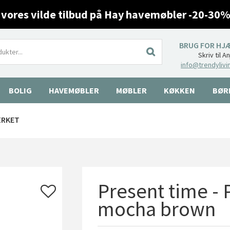
 vores vilde tilbud på Hay havemøbler -20-30%
BRUG FOR HJ
Skriv til A
info@trendylivi
BOLIG
HAVEMØBLER
MØBLER
KØKKEN
BØR
ÆRKET
Present time - 
mocha brown