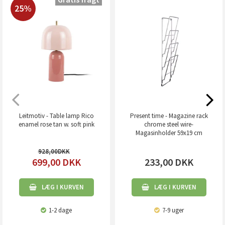
25%
Leitmotiv - Table lamp Rico
Present time - Magazine rack
enamel rose tan w. soft pink
chrome steel wire-
Magasinholder 59x19 cm
928,00
699,00
DKK
233,00
DKK
LÆG I KURVEN
LÆG I KURVEN
1-2 dage
7-9 uger