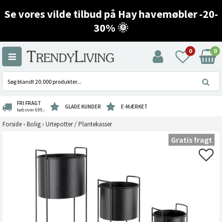
Se vores vilde tilbud på Hay havemøbler -20-
30% 🌞
0
0
FRI FRAGT
GLADE KUNDER
E-MÆRKET
køb over 699,-
Forside
›
Bolig
›
Urtepotter / Plantekasser
Gratis fragt