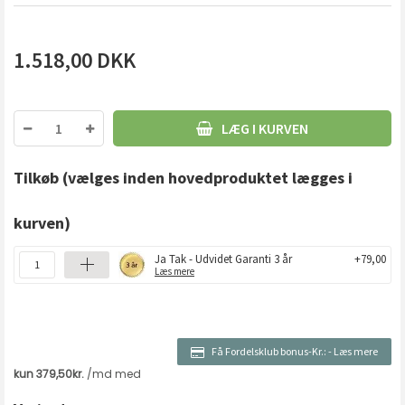
1.518,00
DKK
LÆG I KURVEN
Tilkøb
(vælges inden hovedproduktet lægges i
kurven)
Ja Tak - Udvidet Garanti 3 år
+79,00
Læs mere
Få Fordelsklub bonus-Kr.:
-
Læs mere