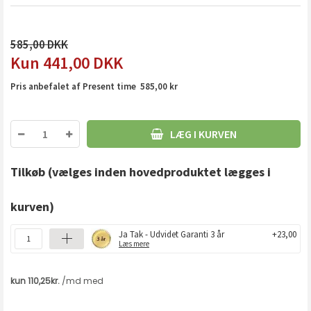
585,00
441,00
DKK
Pris anbefalet af Present time 585,00 kr
LÆG I KURVEN
Tilkøb
(vælges inden hovedproduktet lægges i
kurven)
Ja Tak - Udvidet Garanti 3 år
+23,00
Læs mere