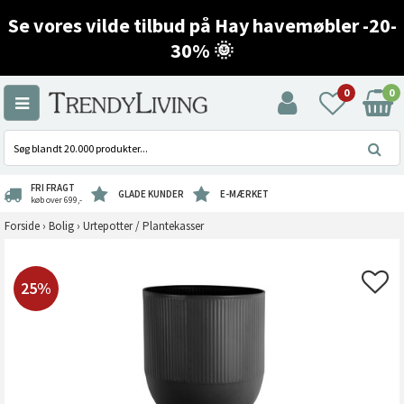
Se vores vilde tilbud på Hay havemøbler -20-
30% 🌞
0
0
FRI FRAGT
GLADE KUNDER
E-MÆRKET
køb over 699,-
Forside
›
Bolig
›
Urtepotter / Plantekasser
25%