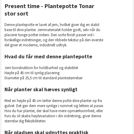
Present time - Plantepotte Tonar
stor sort
Denne plantepotte er lavet af jern, hvilket giver dig en stabil
base til dine planter. Jernmaterialet holder godt, selv når du
placerer tunge potter indeni. Den sorte finish passer ind i
forskellige indretninger, og den ribbede tekstur på den øverste
del giver et moderne, industrielt udtryk.
Hvad du får med denne plantepotte
Jern konstruktion for holdbarhed og stabilitet
Højde på 45 cm til synlig placering
Diameter på 25,5 cm til standard plantestørrelser
Når planter skal hæves synligt
Med en højde på 45 cm løfter denne potte dine planter op fra
gulvet. Det gør dem mere synlige i rummet og lettere at passe.
Hvis du har planter, der skal have mere opmærksomhed, eller
hvis du vil skabe højdevariation i din indretning, giver denne
størrelse dig fleksibiliteten.
Når pladsen skal udnyttes praktisk