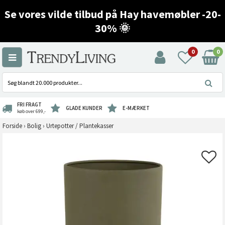
Se vores vilde tilbud på Hay havemøbler -20-
30% 🌞
0
0
FRI FRAGT
GLADE KUNDER
E-MÆRKET
køb over 699,-
Forside
›
Bolig
›
Urtepotter / Plantekasser