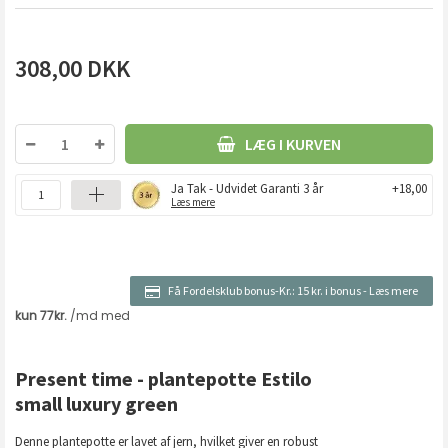
308,00
DKK
LÆG I KURVEN
Ja Tak - Udvidet Garanti 3 år
+18,00
Læs mere
Få Fordelsklub bonus-Kr.:
15 kr. i bonus
-
Læs mere
Present time - plantepotte Estilo
small luxury green
Denne plantepotte er lavet af jern, hvilket giver en robust