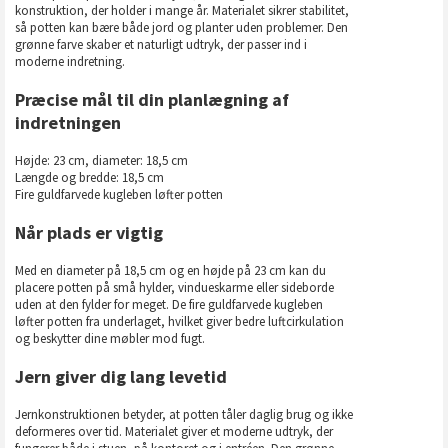
konstruktion, der holder i mange år. Materialet sikrer stabilitet,
så potten kan bære både jord og planter uden problemer. Den
grønne farve skaber et naturligt udtryk, der passer ind i
moderne indretning.
Præcise mål til din planlægning af
indretningen
Højde: 23 cm, diameter: 18,5 cm
Længde og bredde: 18,5 cm
Fire guldfarvede kugleben løfter potten
Når plads er vigtig
Med en diameter på 18,5 cm og en højde på 23 cm kan du
placere potten på små hylder, vindueskarme eller sideborde
uden at den fylder for meget. De fire guldfarvede kugleben
løfter potten fra underlaget, hvilket giver bedre luftcirkulation
og beskytter dine møbler mod fugt.
Jern giver dig lang levetid
Jernkonstruktionen betyder, at potten tåler daglig brug og ikke
deformeres over tid. Materialet giver et moderne udtryk, der