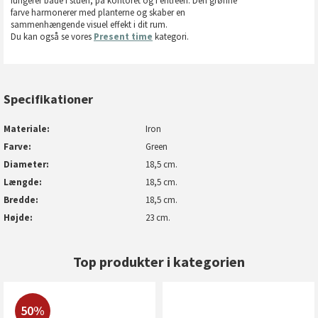
fungerer både i stuen, på kontoret og i entréen. Den grønne
farve harmonerer med planterne og skaber en
sammenhængende visuel effekt i dit rum.
Du kan også se vores
Present time
kategori.
Specifikationer
Materiale
Iron
Farve
Green
Diameter
18,5 cm.
Længde
18,5 cm.
Bredde
18,5 cm.
Højde
23 cm.
Top produkter i kategorien
50%