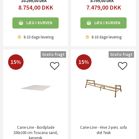
10.299,00
8.799,00
8.754,00
DKK
7.479,00
DKK
LÆG I KURVEN
LÆG I KURVEN
8-10 dage
levering
8-10 dage
levering
Gratis fragt
Gratis fragt
15%
15%
Cane-Line - Bordplade
Cane-Line - Hive 2-pers. sofa
100x100 cm Toscana sand,
stel Teak
keramik