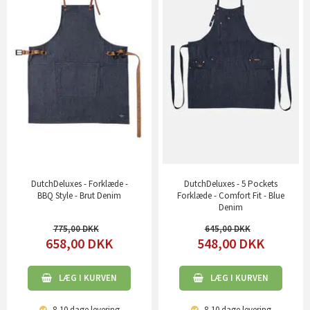
DutchDeluxes - Forklæde -
DutchDeluxes - 5 Pockets
BBQ Style - Brut Denim
Forklæde - Comfort Fit - Blue
Denim
775,00
645,00
658,00
DKK
548,00
DKK
LÆG I KURVEN
LÆG I KURVEN
8-10 dage
levering
8-10 dage
levering