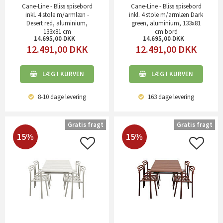
Cane-Line - Bliss spisebord
Cane-Line - Bliss spisebord
inkl. 4 stole m/armlæn -
inkl. 4 stole m/armlæn Dark
Desert red, aluminium,
green, aluminium, 133x81
133x81 cm
cm bord
14.695,00
14.695,00
12.491,00
DKK
12.491,00
DKK
LÆG I KURVEN
LÆG I KURVEN
8-10 dage
levering
163 dage
levering
Gratis fragt
Gratis fragt
15%
15%