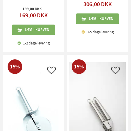
306,00
DKK
199,00
169,00
DKK
LÆG I KURVEN
LÆG I KURVEN
3-5 dage
levering
1-2 dage
levering
15%
15%