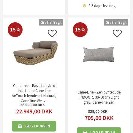
3-5 dage
levering
Gratis fragt
Gratis fragt
15%
15%
Cane-Line - Basket daybed
Inkl. taupe Cane-line
Cane-Line - Zen pyntepude
AirTouch hyndesæt Natural,
INDOOR, 30x60 cm Light
Cane-line Weave
grey, Cane-line Zen
26.999,00
22.949,00
DKK
829,00
705,00
DKK
LÆG I KURVEN
LÆG I KURVEN