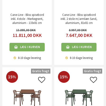
Cane-Line - Bliss spisebord
Cane-Line - Bliss spisebord
inkl. 4 stole - Mørkegrønt,
inkl. 2 stole m/armlæn Sand,
aluminium - 133x81 cm
aluminium, 81x81 cm
13.895,00
8.997,00
11.811,00
DKK
7.647,00
DKK
LÆG I KURVEN
LÆG I KURVEN
8-10 dage
levering
8-10 dage
levering
Gratis fragt
Gratis fragt
15%
15%