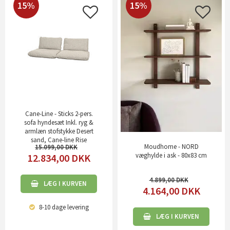
15%
15%
Cane-Line - Sticks 2-pers.
sofa hyndesæt Inkl. ryg &
armlæn stofstykke Desert
sand, Cane-line Rise
Moudhome - NORD
15.099,00
væghylde i ask - 80x83 cm
12.834,00
DKK
4.899,00
LÆG I KURVEN
4.164,00
DKK
8-10 dage
levering
LÆG I KURVEN