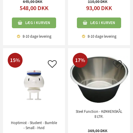
645,00
110,00
548,00
DKK
93,00
DKK
LÆG I KURVEN
LÆG I KURVEN
8-10 dage
levering
8-10 dage
levering
15%
17%
Steel Function - KØKKENSKÅL
8 LTR.
Hoptimist - Student - Bumble
- Small - Hvid
369,00