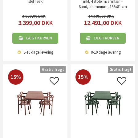
stel Teak
inkl. 4 stole m/armlæn -
Sand, aluminium, 133x81 cm
3.999,00
14.695,00
3.399,00
DKK
12.491,00
DKK
LÆG I KURVEN
LÆG I KURVEN
8-10 dage
levering
8-10 dage
levering
Gratis fragt
Gratis fragt
15%
15%