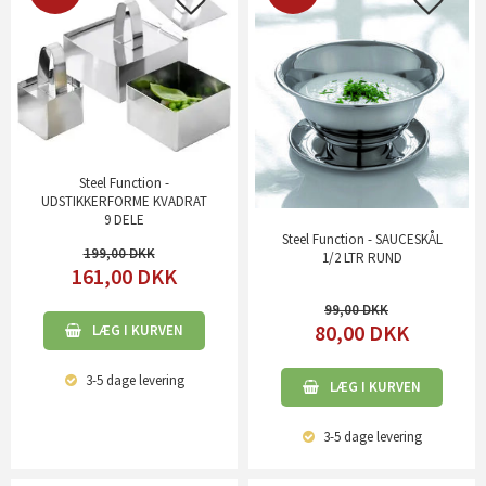
Steel Function -
UDSTIKKERFORME KVADRAT
9 DELE
Steel Function - SAUCESKÅL
199,00
1/2 LTR RUND
161,00
DKK
99,00
80,00
DKK
LÆG I KURVEN
3-5 dage
levering
LÆG I KURVEN
3-5 dage
levering