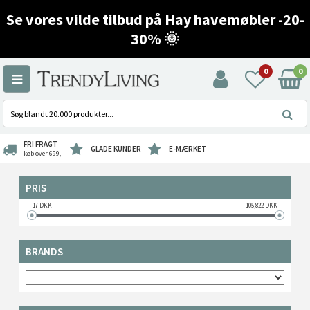
Se vores vilde tilbud på Hay havemøbler -20-
30% 🌞
0
0
FRI FRAGT
GLADE KUNDER
E-MÆRKET
køb over 699,-
PRIS
17
DKK
105,822
DKK
BRANDS