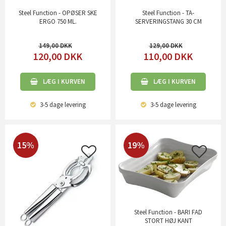
Steel Function - OPØSER SKE
Steel Function - TA-
ERGO 750 ML.
SERVERINGSTANG 30 CM
149,00
129,00
120,00
DKK
110,00
DKK
LÆG I KURVEN
LÆG I KURVEN
3-5 dage
levering
3-5 dage
levering
15%
19%
Steel Function - BARI FAD
STORT HØJ KANT