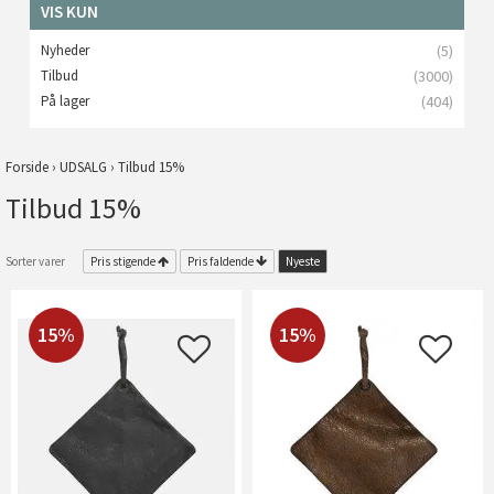
VIS KUN
Nyheder
(5)
Tilbud
(3000)
På lager
(404)
Forside
›
UDSALG
›
Tilbud 15%
Tilbud 15%
Sorter varer
Pris stigende
Pris faldende
Nyeste
15%
15%