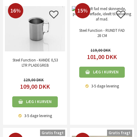
16%
15%
Steel Function - RUNDT FAD
28 CM
119,00
101,00
DKK
Steel Function - KANDE 0,53
LTR PLADEGREB
LÆG I KURVEN
129,00
109,00
DKK
3-5 dage
levering
LÆG I KURVEN
3-5 dage
levering
Gratis fragt
Gratis fragt