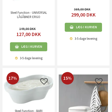
369,00
Steel Function - UNIVERSAL
299,00
DKK
LÅGÅBNER ERGO
LÆG I KURVEN
149,00
127,00
DKK
3-5 dage
levering
LÆG I KURVEN
3-5 dage
levering
17%
15%
Steel Function - BARI