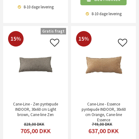
8-10 dage
levering
8-10 dage
levering
Gratis fragt
15%
15%
Cane-Line - Zen pyntepude
Cane-Line - Essence
INDOOR, 30x60 cm Light
pyntepude INDOOR, 30x60
brown, Cane-line Zen
cm Orange, Cane-line
Essence
829,00
749,00
705,00
DKK
637,00
DKK