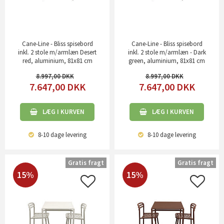
Cane-Line - Bliss spisebord
Cane-Line - Bliss spisebord
inkl. 2 stole m/armlæn Desert
inkl. 2 stole m/armlæn - Dark
red, aluminium, 81x81 cm
green, aluminium, 81x81 cm
8.997,00
8.997,00
7.647,00
DKK
7.647,00
DKK
LÆG I KURVEN
LÆG I KURVEN
8-10 dage
levering
8-10 dage
levering
Gratis fragt
Gratis fragt
15%
15%