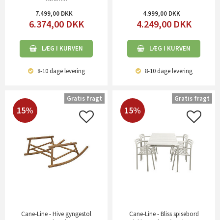
7.499,00
4.999,00
6.374,00
DKK
4.249,00
DKK
LÆG I KURVEN
LÆG I KURVEN
8-10 dage
levering
8-10 dage
levering
Gratis fragt
Gratis fragt
15%
15%
Cane-Line - Hive gyngestol
Cane-Line - Bliss spisebord