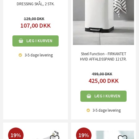
DRESSING SKÅL, 2 STK.
129,00
107,00
DKK
LÆG I KURVEN
Steel Function - FIRKANTET
3-5 dage
levering
HVID AFFALDSSPAND 12 LTR.
499,00
425,00
DKK
LÆG I KURVEN
3-5 dage
levering
19%
19%