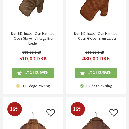
DutchDeluxes - Ovn Handske
DutchDeluxes - Ovn Handske
- Oven Glove - Vintage Brun
- Oven Glove - Brun Læder
Læder
600,00
600,00
510,00
DKK
480,00
DKK
LÆG I KURVEN
LÆG I KURVEN
8-10 dage
levering
1-2 dage
levering
16%
16%