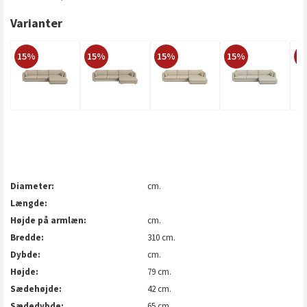
Varianter
15%
15%
15%
15%
1
Diameter
cm.
Længde
Højde på armlæn
cm.
Bredde
310 cm.
Dybde
cm.
Højde
79 cm.
Sædehøjde
42 cm.
Sædedybde
65 cm.