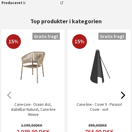
Produceret i
LT
Top produkter i kategorien
Gratis fragt
Gratis fragt
15%
15%
Cane-Line - Ocean stol,
Cane-line - Cover 9 - Parasol
stabelbar Natural, Cane-line
Cover - sort
Weave
2.399,00
899,00
2.039,00
DKK
764,00
DKK