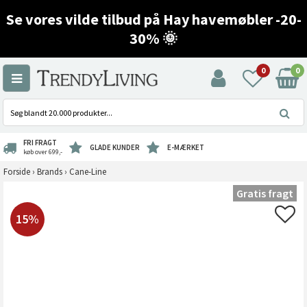
Se vores vilde tilbud på Hay havemøbler -20-
30% 🌞
0
0
FRI FRAGT
GLADE KUNDER
E-MÆRKET
køb over 699,-
Forside
›
Brands
›
Cane-Line
Gratis fragt
15%