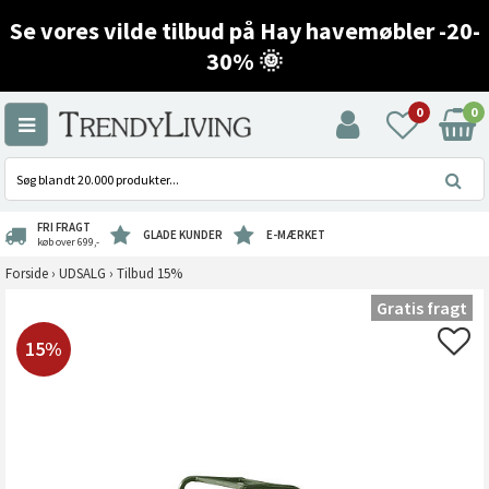
Se vores vilde tilbud på Hay havemøbler -20-
30% 🌞
0
0
FRI FRAGT
GLADE KUNDER
E-MÆRKET
køb over 699,-
Forside
›
UDSALG
›
Tilbud 15%
Gratis fragt
15%