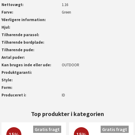
Nettovægt
1.16
Farve
Green
Yderligere information
Hjul
Tilhørende parasol
Tilhørende bordplade
Tilhørende pude
Antal puder
Kan bruges inde eller ude
OUTDOOR
Produktgaranti
Style
Form
Produceret i
ID
Top produkter i kategorien
Gratis fragt
Gratis fragt
15%
15%