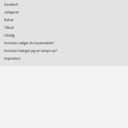
Gavekort
Julegaver
Rabat
Tilbud
Udsalg
Hvordan vælger du havemøbler?
Hvordan hænger jeg en lampe op?
Inspiration
Kundeservice
Ofte stillede spørgsmål
Om os
Kontakt os
Nyhedsbrev
Kontakt