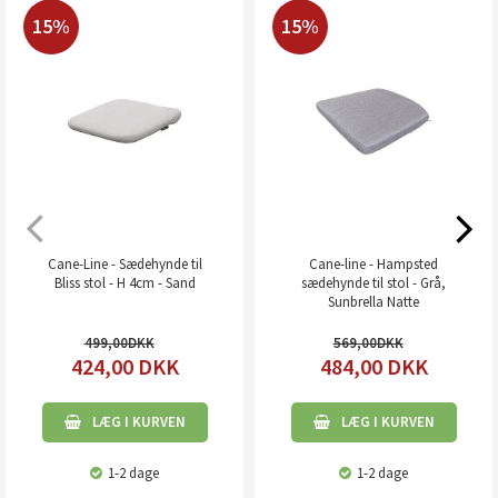
15%
15%
Cane-Line - Sædehynde til
Cane-line - Hampsted
Bliss stol - H 4cm - Sand
sædehynde til stol - Grå,
Sunbrella Natte
499,00
569,00
424,00
DKK
484,00
DKK
LÆG I KURVEN
LÆG I KURVEN
1-2 dage
1-2 dage