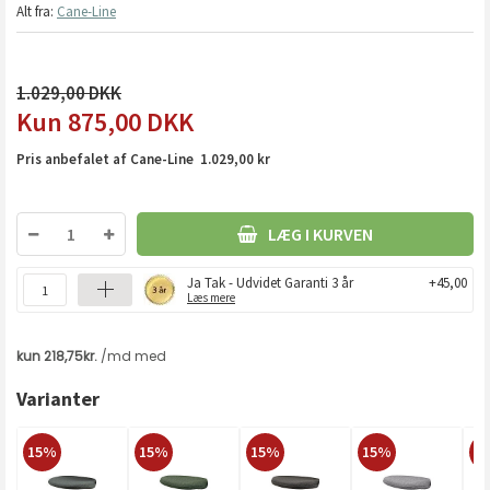
Alt fra:
Cane-Line
1.029,00
875,00
DKK
Pris anbefalet af Cane-Line 1.029,00 kr
LÆG I KURVEN
Ja Tak - Udvidet Garanti 3 år
+45,00
Læs mere
Varianter
15%
15%
15%
15%
1