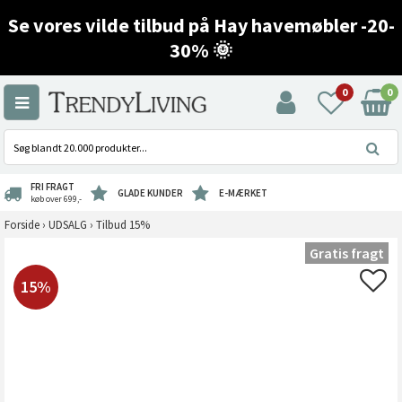
Se vores vilde tilbud på Hay havemøbler -20-
30% 🌞
0
0
FRI FRAGT
GLADE KUNDER
E-MÆRKET
køb over 699,-
Forside
›
UDSALG
›
Tilbud 15%
Gratis fragt
15%