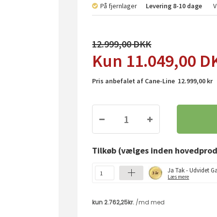
På fjernlager
Levering
8-10 dage
V
12.999,00
11.049,00
D
Pris anbefalet af Cane-Line 12.999,00 kr
Tilkøb
(vælges inden hovedprod
Ja Tak - Udvidet Ga
Læs mere