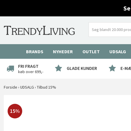
Se
BRANDS
NYHEDER
OUTLET
UDSALG
FRI FRAGT
GLADE KUNDER
E-M
køb over 699,-
Forside
›
UDSALG
›
Tilbud 15%
15%