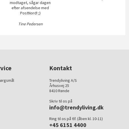
modtaget, sågar dagen
efter afsendelse med
PostNord! ;)
Tine Pedersen
vice
Kontakt
pørgsmål
Trendyliving A/S
Århusvej 25
8410 Rønde
Skriv til os på
info@trendyliving.dk
Ring til os på tlf. (åben kl. 10-11)
+45 6151 4400