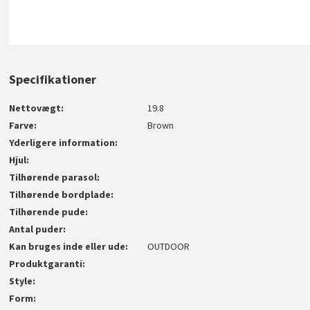
Specifikationer
Nettovægt
19.8
Farve
Brown
Yderligere information
Hjul
Tilhørende parasol
Tilhørende bordplade
Tilhørende pude
Antal puder
Kan bruges inde eller ude
OUTDOOR
Produktgaranti
Style
Form