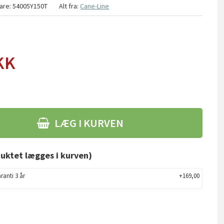
are:
54005Y150T
Alt fra:
Cane-Line
KK
LÆG I KURVEN
uktet lægges i kurven)
ranti 3 år
+169,00