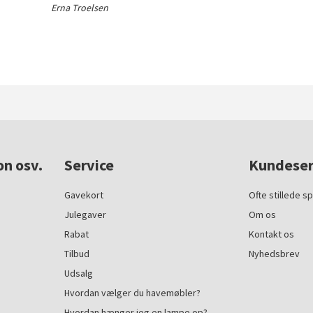
Erna Troelsen
on osv.
Service
Kundeser
Gavekort
Ofte stillede s
Julegaver
Om os
Rabat
Kontakt os
Tilbud
Nyhedsbrev
Udsalg
Hvordan vælger du havemøbler?
Hvordan hænger jeg en lampe op?