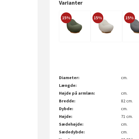
Varianter
15%
15%
15%
Diameter
cm.
Længde
Højde på armlæn
cm.
Bredde
82 cm.
Dybde
cm.
Højde
71 cm.
Sædehøjde
cm.
Sædedybde
cm.