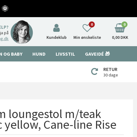
 🌞
0
0
ÆLP?
nja på
Kundeklub
Min ønskeliste
0,00 DKK
ng.dk
N OG BABY
HUND
LIVSSTIL
GAVEIDÉ 🎁
RETUR
30 dage
m loungestol m/teak
 yellow, Cane-line Rise