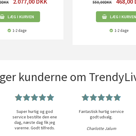
2.077,00
DKK
468,00
0
550,00
LÆG I KURVEN
LÆG I KURVE
1-2 dage
1-2 dage
iger kunderne om TrendyLiv
Super hurtig og god
Fantastisk hurtig service
service bestilte den ene
godt udvalg.
dag, næste dag fik jeg
varerne. Godt tilfreds.
Charlotte Jalum