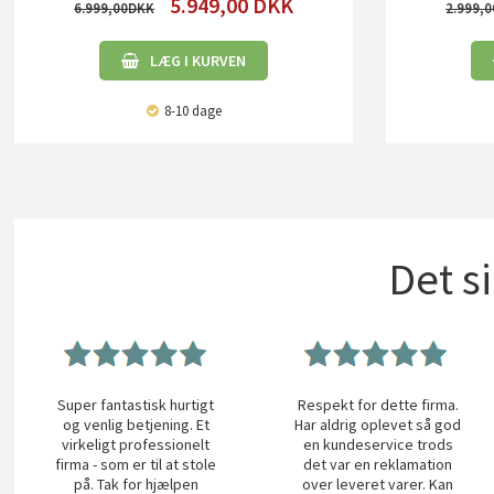
5.949,00
DKK
6.999,00
2.999,0
LÆG I KURVEN
8-10 dage
Det s
Super fantastisk hurtigt
Respekt for dette firma.
og venlig betjening. Et
Har aldrig oplevet så god
virkeligt professionelt
en kundeservice trods
firma - som er til at stole
det var en reklamation
på. Tak for hjælpen
over leveret varer. Kan