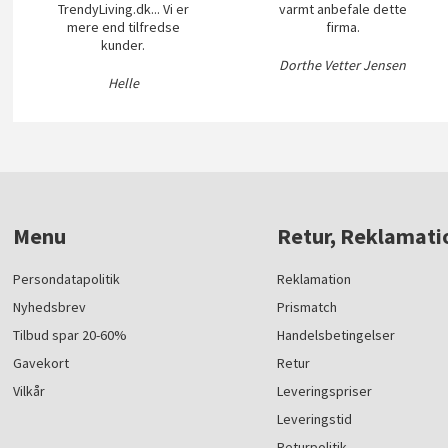
TrendyLiving.dk... Vi er
varmt anbefale dette
mere end tilfredse
firma.
kunder.
Dorthe Vetter Jensen
Helle
Menu
Retur, Reklamati
Persondatapolitik
Reklamation
Nyhedsbrev
Prismatch
Tilbud spar 20-60%
Handelsbetingelser
Gavekort
Retur
Vilkår
Leveringspriser
Leveringstid
Returpolitik