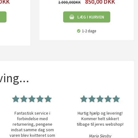
DKK
850,00
DKK
1.000,00
N
LÆG I KURVEN
1-2 dage
ing...
Fantastisk service i
Hurtig hjælp og levering!
forbindelse med
Kommer helt sikkert
returnering, pengene
tilbage til jeres webshop!
indsat samme dag som
varen blev kvitteret som
Maria Siesby