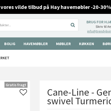
 vores vilde tilbud på Hay havemøbler -20-30%
BRUG FOR HJ
Skriv til A
info@trendylivi
BOLIG
HAVEMØBLER
MØBLER
KØKKEN
BØR
ÆRKET
Gratis fragt
Cane-Line - Ge
swivel Turmeric