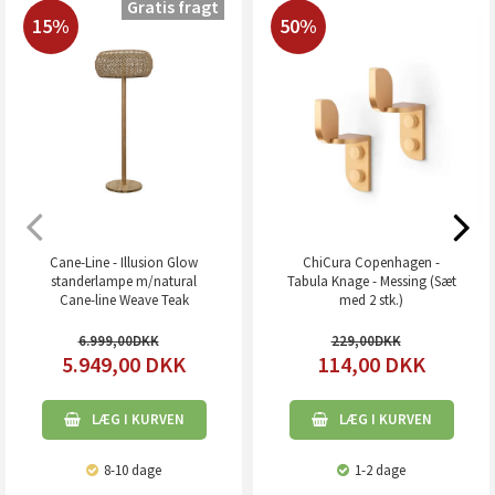
Gratis fragt
15%
50%
Cane-Line - Illusion Glow
ChiCura Copenhagen -
standerlampe m/natural
Tabula Knage - Messing (Sæt
Cane-line Weave Teak
med 2 stk.)
6.999,00
229,00
5.949,00
DKK
114,00
DKK
LÆG I KURVEN
LÆG I KURVEN
8-10 dage
1-2 dage