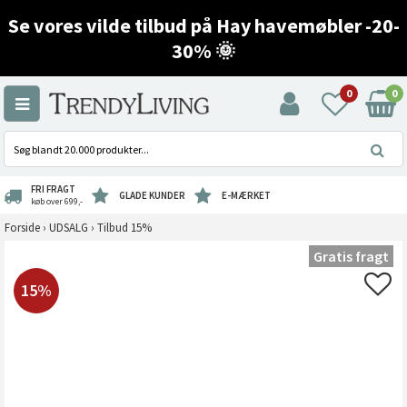
Se vores vilde tilbud på Hay havemøbler -20-
30% 🌞
0
0
FRI FRAGT
GLADE KUNDER
E-MÆRKET
køb over 699,-
Forside
›
UDSALG
›
Tilbud 15%
Gratis fragt
15%