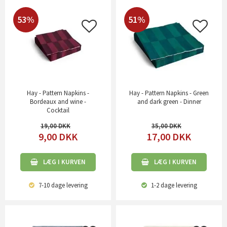
53%
51%
Hay - Pattern Napkins -
Hay - Pattern Napkins - Green
Bordeaux and wine -
and dark green - Dinner
Cocktail
19,00
35,00
9,00
DKK
17,00
DKK
LÆG I KURVEN
LÆG I KURVEN
7-10 dage
levering
1-2 dage
levering