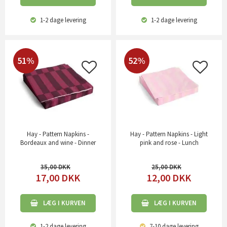
1-2 dage
levering
1-2 dage
levering
51%
52%
Hay - Pattern Napkins -
Hay - Pattern Napkins - Light
Bordeaux and wine - Dinner
pink and rose - Lunch
35,00
25,00
17,00
DKK
12,00
DKK
LÆG I KURVEN
LÆG I KURVEN
1-2 dage
levering
7-10 dage
levering