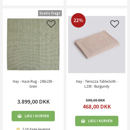
Gratis fragt
22%
Hay - Haze Rug - 230x230 -
Hay - Terrazza Tablecloth -
Grøn
L230 - Burgundy
3.899,00
DKK
599,00
468,00
DKK
LÆG I KURVEN
LÆG I KURVEN
7-10 dage
levering