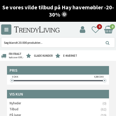
Se vores vilde tilbud på Hay havemøbler -20-
30% 🌞
0
0
FRI FRAGT
GLADE KUNDER
E-MÆRKET
køb over 699,-
PRIS
9
DKK
4,399
DKK
VIS KUN
Nyheder
(0)
Tilbud
(62)
På lager
(59)