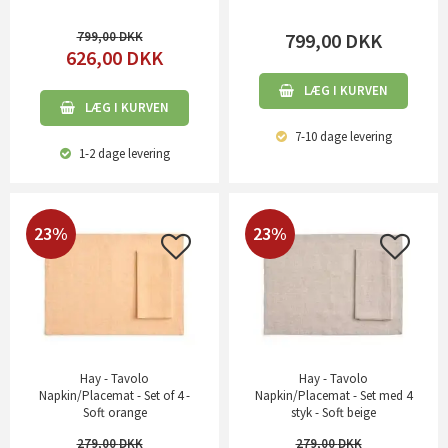
799,00
799,00
DKK
626,00
DKK
LÆG I KURVEN
LÆG I KURVEN
7-10 dage
levering
1-2 dage
levering
23%
23%
Hay - Tavolo
Hay - Tavolo
Napkin/Placemat - Set of 4 -
Napkin/Placemat - Set med 4
Soft orange
styk - Soft beige
279,00
279,00