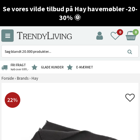
Se vores vilde tilbud på Hay havemøbler -20-
30% 🌞
0
0
FRI FRAGT
GLADE KUNDER
E-MÆRKET
køb over 699,-
Forside
›
Brands
›
Hay
22%