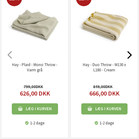
Hay - Plaid - Mono Throw -
Hay - Duo Throw - W130 x
Varm grå
L180 - Cream
799,00
849,00
626,00
DKK
666,00
DKK
LÆG I KURVEN
LÆG I KURVEN
1-2 dage
1-2 dage