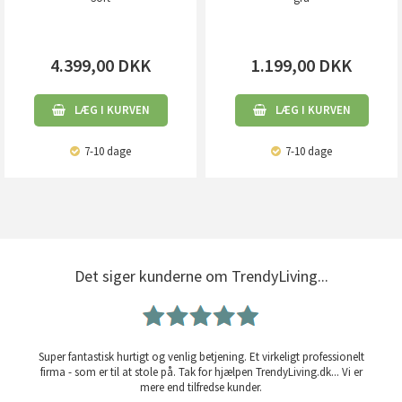
4.399,00
DKK
1.199,00
DKK
LÆG I KURVEN
LÆG I KURVEN
7-10 dage
7-10 dage
Det siger kunderne om TrendyLiving...
Super fantastisk hurtigt og venlig betjening. Et virkeligt professionelt
firma - som er til at stole på. Tak for hjælpen TrendyLiving.dk... Vi er
mere end tilfredse kunder.