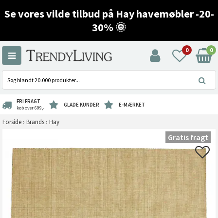
Se vores vilde tilbud på Hay havemøbler -20-
30% 🌞
0
0
FRI FRAGT
GLADE KUNDER
E-MÆRKET
køb over 699,-
Forside
›
Brands
›
Hay
Gratis fragt