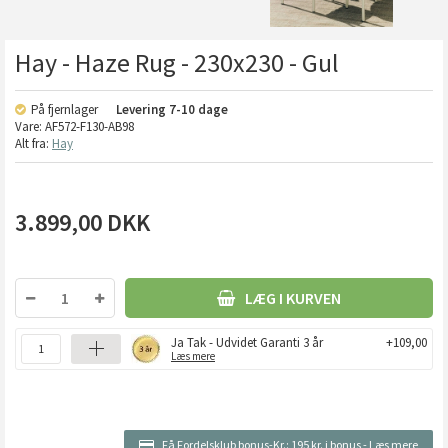
Hay - Haze Rug - 230x230 - Gul
På fjernlager
Levering
7-10 dage
Vare:
AF572-F130-AB98
Alt fra:
Hay
3.899,00
DKK
LÆG I KURVEN
Ja Tak - Udvidet Garanti 3 år
+109,00
Læs mere
Få Fordelsklub bonus-Kr.:
195 kr. i bonus
-
Læs mere