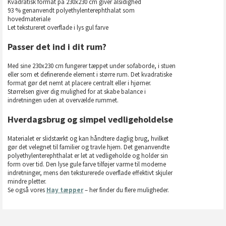
Kvadratisk format på 230x230 cm giver alsidighed
93 % genanvendt polyethylenterephthalat som
hovedmateriale
Let tekstureret overflade i lys gul farve
Passer det ind i dit rum?
Med sine 230x230 cm fungerer tæppet under sofaborde, i stuen
eller som et definerende element i større rum. Det kvadratiske
format gør det nemt at placere centralt eller i hjørner.
Størrelsen giver dig mulighed for at skabe balance i
indretningen uden at overvælde rummet.
Hverdagsbrug og simpel vedligeholdelse
Materialet er slidstærkt og kan håndtere daglig brug, hvilket
gør det velegnet til familier og travle hjem. Det genanvendte
polyethylenterephthalat er let at vedligeholde og holder sin
form over tid. Den lyse gule farve tilføjer varme til moderne
indretninger, mens den teksturerede overflade effektivt skjuler
mindre pletter.
Se også vores
Hay tæpper
– her finder du flere muligheder.