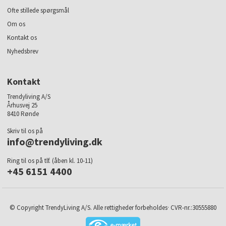
Ofte stillede spørgsmål
Om os
Kontakt os
Nyhedsbrev
Kontakt
Trendyliving A/S
Århusvej 25
8410 Rønde
Skriv til os på
info@trendyliving.dk
Ring til os på tlf. (åben kl. 10-11)
+45 6151 4400
© Copyright TrendyLiving A/S. Alle rettigheder forbeholdes· CVR-nr.:30555880