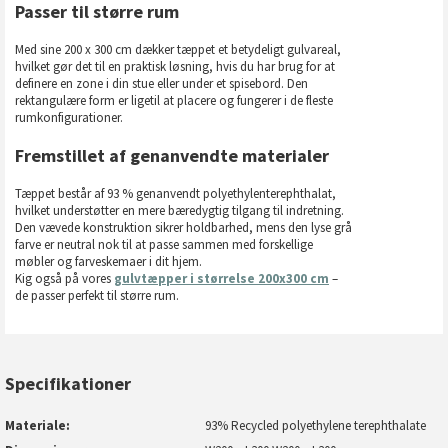
Passer til større rum
Med sine 200 x 300 cm dækker tæppet et betydeligt gulvareal,
hvilket gør det til en praktisk løsning, hvis du har brug for at
definere en zone i din stue eller under et spisebord. Den
rektangulære form er ligetil at placere og fungerer i de fleste
rumkonfigurationer.
Fremstillet af genanvendte materialer
Tæppet består af 93 % genanvendt polyethylenterephthalat,
hvilket understøtter en mere bæredygtig tilgang til indretning.
Den vævede konstruktion sikrer holdbarhed, mens den lyse grå
farve er neutral nok til at passe sammen med forskellige
møbler og farveskemaer i dit hjem.
Kig også på vores
gulvtæpper i størrelse 200x300 cm
–
de passer perfekt til større rum.
Specifikationer
Materiale
93% Recycled polyethylene terephthalate