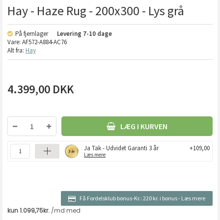
Hay - Haze Rug - 200x300 - Lys grå
På fjernlager
Levering
7-10 dage
Vare:
AF572-A884-AC76
Alt fra:
Hay
4.399,00
DKK
LÆG I KURVEN
Ja Tak - Udvidet Garanti 3 år
+109,00
Læs mere
Få Fordelsklub bonus-Kr.:
220 kr. i bonus
-
Læs mere