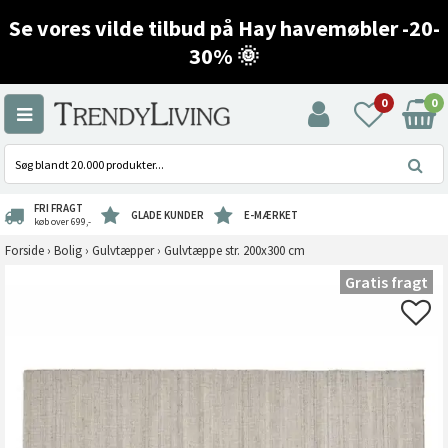
Se vores vilde tilbud på Hay havemøbler -20-
30% 🌞
0
0
FRI FRAGT
GLADE KUNDER
E-MÆRKET
køb over 699,-
Forside
›
Bolig
›
Gulvtæpper
›
Gulvtæppe str. 200x300 cm
Gratis fragt