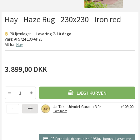
Hay - Haze Rug - 230x230 - Iron red
På fjernlager
Levering
7-10 dage
Vare:
AF572-F130-AP75
Alt fra:
Hay
3.899,00
DKK
LÆG I KURVEN
Ja Tak - Udvidet Garanti 3 år
+109,00
Læs mere
Få Fordelsklub bonus-Kr.:
195 kr. i bonus
-
Læs mere