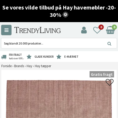
Se vores vilde tilbud på Hay havemøbler -20-
30% 🌞
0
0
FRI FRAGT
GLADE KUNDER
E-MÆRKET
køb over 699,-
Forside
›
Brands
›
Hay
›
Hay tæpper
Gratis fragt