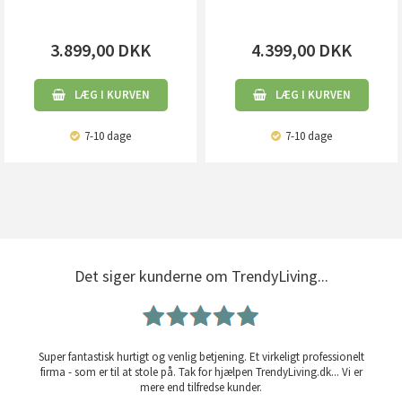
3.899,00
DKK
4.399,00
DKK
LÆG I KURVEN
LÆG I KURVEN
7-10 dage
7-10 dage
Det siger kunderne om TrendyLiving...
Super fantastisk hurtigt og venlig betjening. Et virkeligt professionelt
firma - som er til at stole på. Tak for hjælpen TrendyLiving.dk... Vi er
mere end tilfredse kunder.