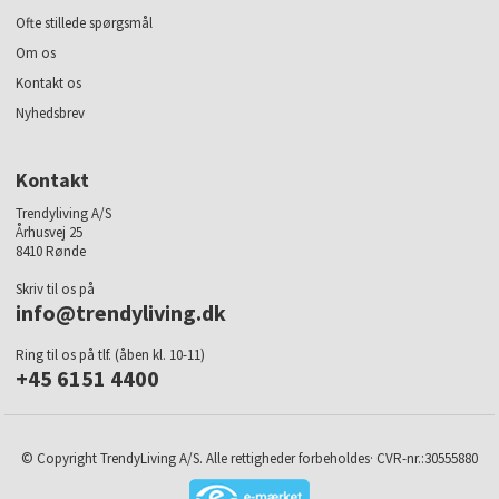
Ofte stillede spørgsmål
Om os
Kontakt os
Nyhedsbrev
Kontakt
Trendyliving A/S
Århusvej 25
8410 Rønde
Skriv til os på
info@trendyliving.dk
Ring til os på tlf. (åben kl. 10-11)
+45 6151 4400
© Copyright TrendyLiving A/S. Alle rettigheder forbeholdes· CVR-nr.:30555880