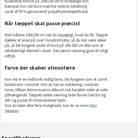
Kvadratisk format på 230x230 cm til forskellige rum
Dæmpet Iron red farve matcher neutral indretning
Lavet af 93 % genanvendt polyethylenterephthalat
Når tæppet skal passe præcist
Med målene 230x230 cm ved du nøjagtigt, hvad du får. Tæppet
dækker et areal på over 5 kvadratmeter, så du kan være sikker
på, at det fungerer under et bord på 180-200 cm eller som et
selvstændigt element i stuen. Den jævne vævning giver et roligt
udtryk.
Farve der skaber atmosfære
Iron red er en nedtonet rødlig farve, der fungerer som et varmt
fundament i rummet. Hvis du har en indretning i neutrale
toner, tilføjer denne nuance akkurat nok karakter uden at virke
påtrængende. Tæppets enkle vævning lader farven tale for sig
selv og passer til minimalistiske hjem.
Hvis du leder efter flere muligheder, kan du se vores
Hay
tæpper
.
Specifikationer