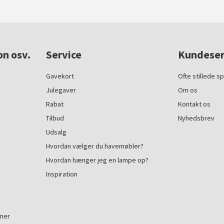
on osv.
Service
Kundeser
Gavekort
Ofte stillede s
Julegaver
Om os
Rabat
Kontakt os
Tilbud
Nyhedsbrev
Udsalg
Hvordan vælger du havemøbler?
Hvordan hænger jeg en lampe op?
Inspiration
mmer