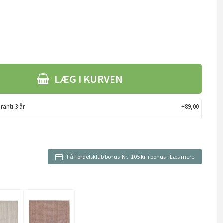
LÆG I KURVEN
ranti 3 år
+89,00
Få Fordelsklub bonus-Kr.:
105 kr. i bonus
-
Læs mere