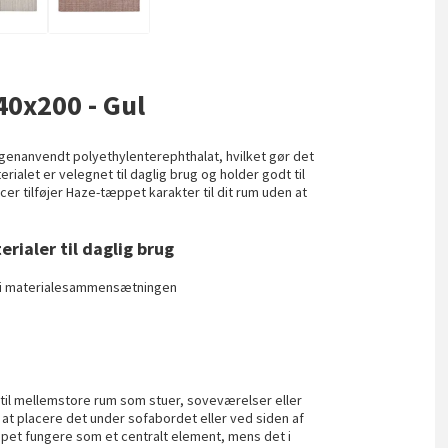
40x200 - Gul
 genanvendt polyethylenterephthalat, hvilket gør det
rialet er velegnet til daglig brug og holder godt til
cer tilføjer Haze-tæppet karakter til dit rum uden at
rialer til daglig brug
 i materialesammensætningen
g
til mellemstore rum som stuer, soveværelser eller
 at placere det under sofabordet eller ved siden af
ppet fungere som et centralt element, mens det i