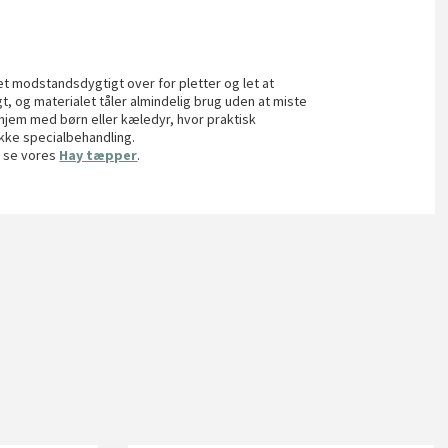
t modstandsdygtigt over for pletter og let at
, og materialet tåler almindelig brug uden at miste
l hjem med børn eller kæledyr, hvor praktisk
ikke specialbehandling.
u se vores
Hay tæpper
.