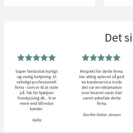
Det s
Super fantastisk hurtigt
Respekt for dette firma.
og venlig betjening. Et
Har aldrig oplevet så god
virkeligt professionelt
en kundeservice trods
firma - som er til at stole
det var en reklamation
på. Tak for hjælpen
over leveret varer. Kan
TrendyLiving.dk... Vi er
varmt anbefale dette
mere end tilfredse
firma.
kunder.
Dorthe Vetter Jensen
Helle