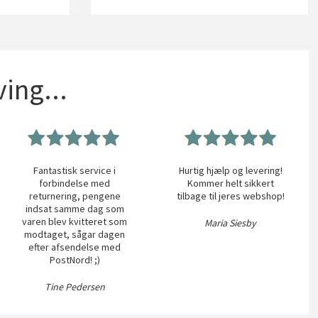
ing...
Fantastisk service i
Hurtig hjælp og levering!
forbindelse med
Kommer helt sikkert
returnering, pengene
tilbage til jeres webshop!
indsat samme dag som
varen blev kvitteret som
Maria Siesby
modtaget, sågar dagen
efter afsendelse med
PostNord! ;)
Tine Pedersen