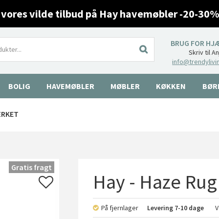
 vores vilde tilbud på Hay havemøbler -20-30%
BRUG FOR HJ
Skriv til A
info@trendylivi
BOLIG
HAVEMØBLER
MØBLER
KØKKEN
BØR
ÆRKET
Gratis fragt
Hay - Haze Rug 
På fjernlager
Levering
7-10 dage
V