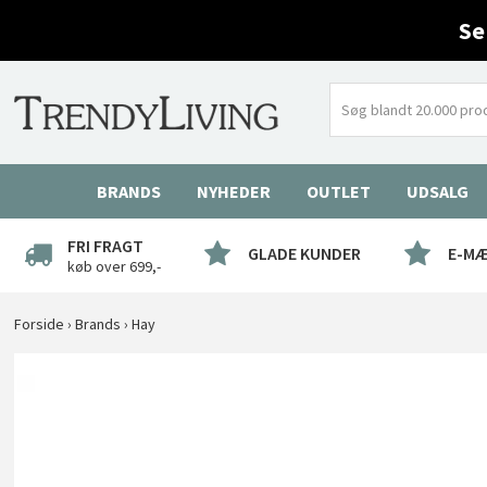
Se
BRANDS
NYHEDER
OUTLET
UDSALG
FRI FRAGT
GLADE KUNDER
E-M
køb over 699,-
Forside
›
Brands
›
Hay