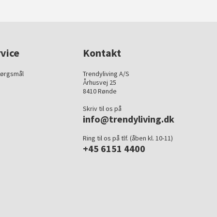
vice
Kontakt
pørgsmål
Trendyliving A/S
Århusvej 25
8410 Rønde
Skriv til os på
info@trendyliving.dk
Ring til os på tlf. (åben kl. 10-11)
+45 6151 4400