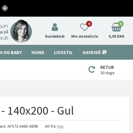
 🌞
0
0
ÆLP?
nja på
Kundeklub
Min ønskeliste
0,00 DKK
ng.dk
N OG BABY
HUND
LIVSSTIL
GAVEIDÉ 🎁
RETUR
30 dage
- 140x200 - Gul
are:
AF572-A665-AB98
Alt fra:
Hay