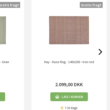
Gratis fragt
Gratis fragt
 - Grøn
Hay - Haze Rug - 140x200 - Iron red
K
2.099,00
DKK
N
LÆG I KURVEN
7-10 dage