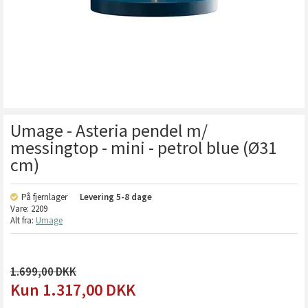
Umage - Asteria pendel m/
messingtop - mini - petrol blue (Ø31
cm)
På fjernlager
Levering
5-8 dage
Vare:
2209
Alt fra:
Umage
1.699,00
1.317,00
DKK