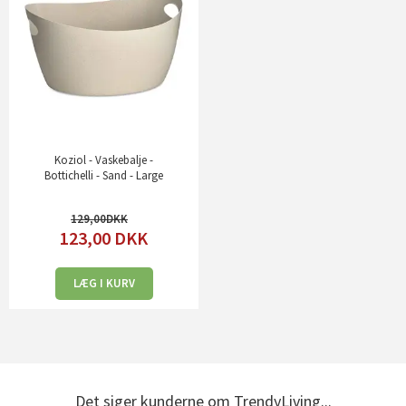
Koziol - Vaskebalje -
Bottichelli - Sand - Large
129,00
123,00
DKK
LÆG I KURV
Det siger kunderne om TrendyLiving...