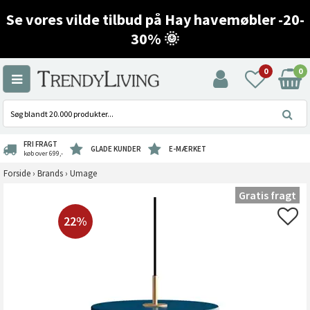
Se vores vilde tilbud på Hay havemøbler -20-
30% 🌞
0
0
FRI FRAGT
GLADE KUNDER
E-MÆRKET
køb over 699,-
Forside
›
Brands
›
Umage
Gratis fragt
22%