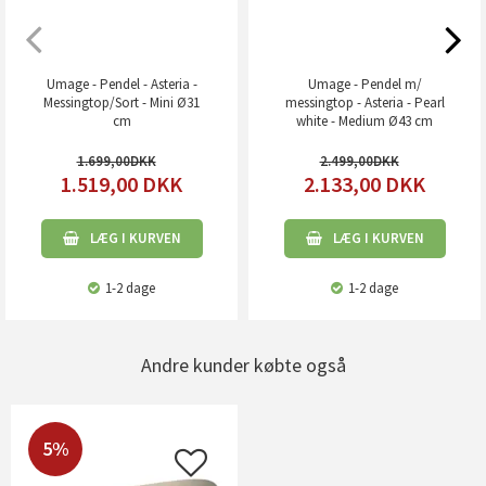
Umage - Pendel - Asteria -
Umage - Pendel m/
Messingtop/Sort - Mini Ø31
messingtop - Asteria - Pearl
cm
white - Medium Ø43 cm
1.699,00
2.499,00
1.519,00
DKK
2.133,00
DKK
LÆG I KURVEN
LÆG I KURVEN
1-2 dage
1-2 dage
Andre kunder købte også
5%