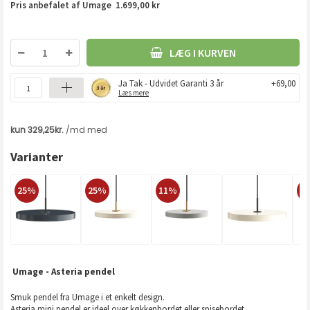
Pris anbefalet af Umage 1.699,00 kr
LÆG I KURVEN
Ja Tak - Udvidet Garanti 3 år
+69,00
Læs mere
Varianter
25%
25%
11%
2
Umage - Asteria pendel
Smuk pendel fra Umage i et enkelt design.
Asteria mini pendel er ideel over køkkenbordet eller spisebordet