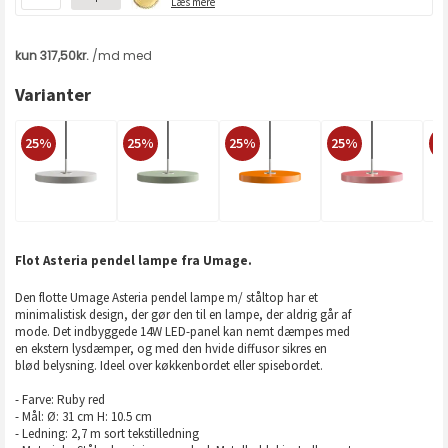
Læs mere
Varianter
25%
25%
25%
25%
2
Flot Asteria pendel lampe fra Umage.
Den flotte Umage Asteria pendel lampe m/ ståltop har et
minimalistisk design, der gør den til en lampe, der aldrig går af
mode. Det indbyggede 14W LED-panel kan nemt dæmpes med
en ekstern lysdæmper, og med den hvide diffusor sikres en
blød belysning. Ideel over køkkenbordet eller spisebordet.
- Farve: Ruby red
- Mål: Ø: 31 cm H: 10.5 cm
- Ledning: 2,7 m sort tekstilledning