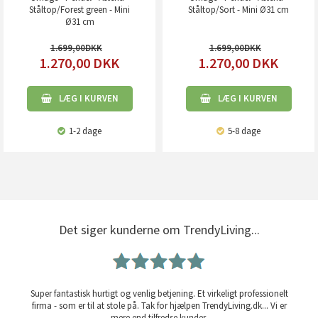
Ståltop/Forest green - Mini
Ståltop/Sort - Mini Ø31 cm
Ø31 cm
1.699,00
1.699,00
1.270,00
DKK
1.270,00
DKK
LÆG I KURVEN
LÆG I KURVEN
1-2 dage
5-8 dage
Det siger kunderne om TrendyLiving...
Super fantastisk hurtigt og venlig betjening. Et virkeligt professionelt
firma - som er til at stole på. Tak for hjælpen TrendyLiving.dk... Vi er
mere end tilfredse kunder.