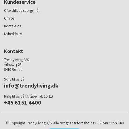
Kundeservice
Ofte stillede spørgsmål
Om os
Kontakt os
Nyhedsbrev
Kontakt
Trendyliving A/S
Århusvej 25
8410 Rønde
Skriv til os på
info@trendyliving.dk
Ring til os på tlf. (åben kl. 10-11)
+45 6151 4400
© Copyright TrendyLiving A/S. Alle rettigheder forbeholdes· CVR-nr.:30555880