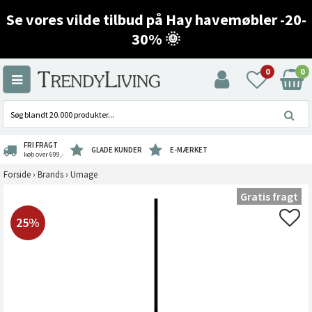
Se vores vilde tilbud på Hay havemøbler -20-
30% 🌞
0
0
FRI FRAGT
GLADE KUNDER
E-MÆRKET
køb over 699,-
Forside
›
Brands
›
Umage
Gratis fragt
25%