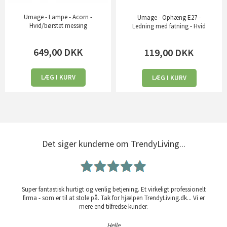
Umage - Lampe - Acorn -
Umage - Ophæng E27 -
Hvid/børstet messing
Ledning med fatning - Hvid
649,00
DKK
119,00
DKK
LÆG I KURV
LÆG I KURV
Det siger kunderne om TrendyLiving...
Super fantastisk hurtigt og venlig betjening. Et virkeligt professionelt
firma - som er til at stole på. Tak for hjælpen TrendyLiving.dk... Vi er
mere end tilfredse kunder.
Helle