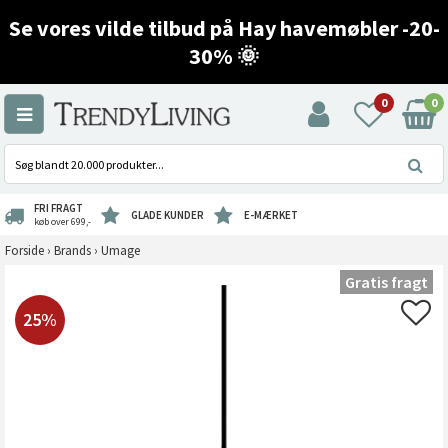
Se vores vilde tilbud på Hay havemøbler -20-
30% 🌞
0
0
FRI FRAGT
GLADE KUNDER
E-MÆRKET
køb over 699,-
Forside
›
Brands
›
Umage
Gratis fragt
25%