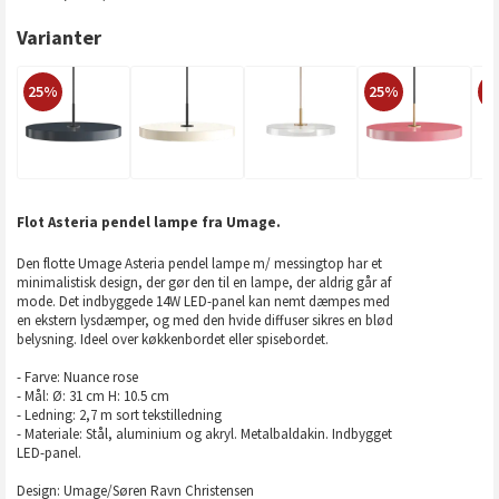
Varianter
25%
25%
2
Flot Asteria pendel lampe fra Umage.
Den flotte Umage Asteria pendel lampe m/ messingtop har et
minimalistisk design, der gør den til en lampe, der aldrig går af
mode. Det indbyggede 14W LED-panel kan nemt dæmpes med
en ekstern lysdæmper, og med den hvide diffuser sikres en blød
belysning. Ideel over køkkenbordet eller spisebordet.
- Farve: Nuance rose
- Mål: Ø: 31 cm H: 10.5 cm
- Ledning: 2,7 m sort tekstilledning
- Materiale: Stål, aluminium og akryl. Metalbaldakin. Indbygget
LED-panel.
Design: Umage/Søren Ravn Christensen