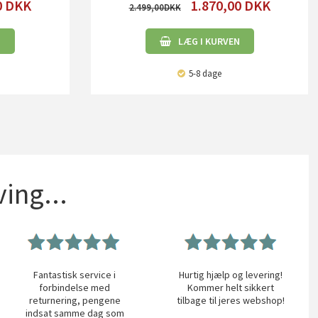
0
DKK
1.870,00
DKK
2.499,00
N
LÆG I KURVEN
5-8 dage
ing...
Fantastisk service i
Hurtig hjælp og levering!
forbindelse med
Kommer helt sikkert
returnering, pengene
tilbage til jeres webshop!
indsat samme dag som