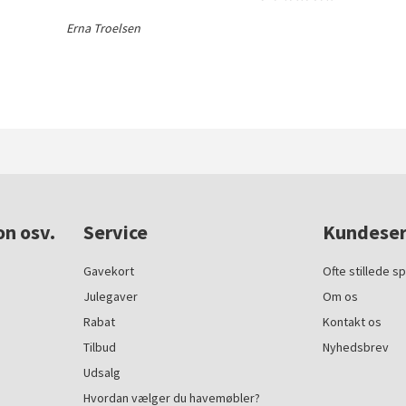
Erna Troelsen
on osv.
Service
Kundeser
Gavekort
Ofte stillede s
Julegaver
Om os
Rabat
Kontakt os
Tilbud
Nyhedsbrev
Udsalg
Hvordan vælger du havemøbler?