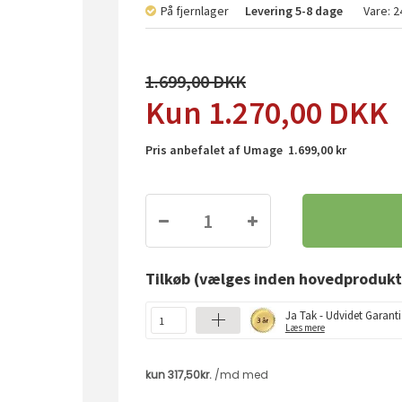
På fjernlager
Levering
5-8 dage
Vare:
2
1.699,00
1.270,00
DKK
Pris anbefalet af Umage 1.699,00 kr
Tilkøb
(vælges inden hovedprodukt
Ja Tak - Udvidet Garanti
Læs mere