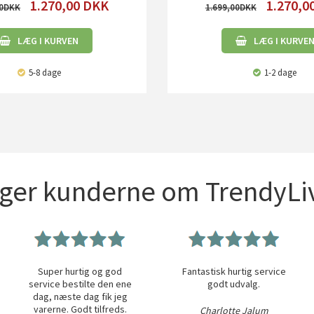
1.270,00
DKK
1.270,0
0
1.699,00
LÆG I KURVEN
LÆG I KURVE
5-8 dage
1-2 dage
iger kunderne om TrendyLiv
Super hurtig og god
Fantastisk hurtig service
service bestilte den ene
godt udvalg.
dag, næste dag fik jeg
varerne. Godt tilfreds.
Charlotte Jalum