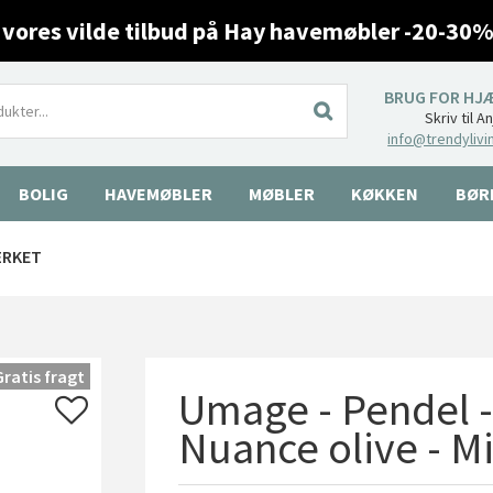
 vores vilde tilbud på Hay havemøbler -20-30%
BRUG FOR HJ
Skriv til A
info@trendylivi
BOLIG
HAVEMØBLER
MØBLER
KØKKEN
BØR
ÆRKET
Gratis fragt
Umage - Pendel - 
Nuance olive - M