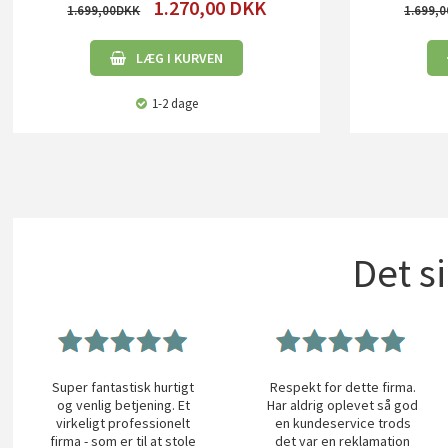
1.270,00
DKK
1.699,00
1.699,0
LÆG I KURVEN
1-2 dage
Det s
Super fantastisk hurtigt
Respekt for dette firma.
og venlig betjening. Et
Har aldrig oplevet så god
virkeligt professionelt
en kundeservice trods
firma - som er til at stole
det var en reklamation