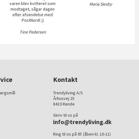
varen blev kvitteret som
Maria Siesby
modtaget, sågar dagen
efter afsendelse med
PostNord! ;)
Tine Pedersen
vice
Kontakt
pørgsmål
Trendyliving A/S
Århusvej 25
8410 Rønde
Skriv til os på
info@trendyliving.dk
Ring til os på tlf. (åben kl. 10-11)