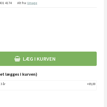
431 4174
Alt fra:
Umage
LÆG I KURVEN
et lægges i kurven)
 3 år
+69,00