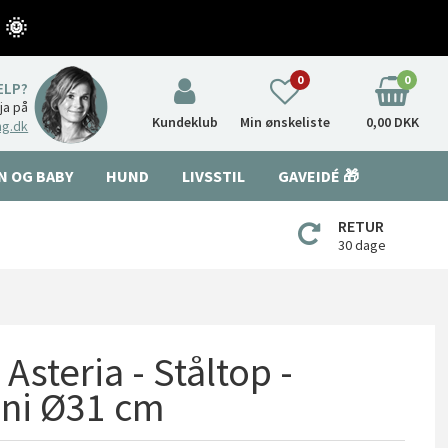
 🌞
0
0
ÆLP?
nja på
Kundeklub
Min ønskeliste
0,00 DKK
ng.dk
N OG BABY
HUND
LIVSSTIL
GAVEIDÉ 🎁
RETUR
30 dage
Asteria - Ståltop -
ini Ø31 cm