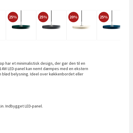
25%
25%
20%
25%
2
p har et minimalistisk design, der gør den til en
e 14W LED-panel kan nemt dæmpes med en ekstern
 blød belysning. Ideel over køkkenbordet eller
kin. Indbygget LED-panel.