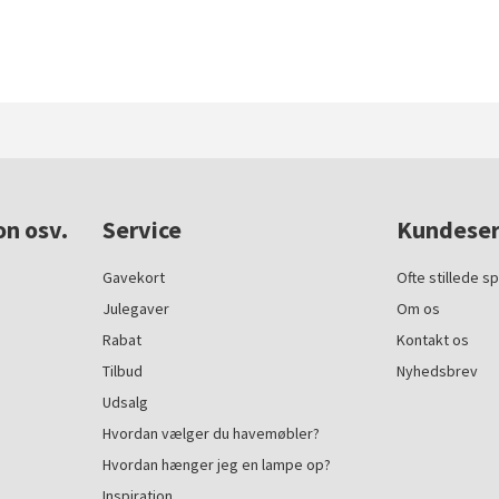
on osv.
Service
Kundeser
Gavekort
Ofte stillede s
Julegaver
Om os
Rabat
Kontakt os
Tilbud
Nyhedsbrev
Udsalg
Hvordan vælger du havemøbler?
Hvordan hænger jeg en lampe op?
Inspiration