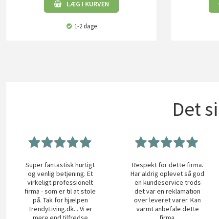
LÆG I KURVEN
1-2 dage
Det s
Super fantastisk hurtigt
Respekt for dette firma.
og venlig betjening. Et
Har aldrig oplevet så god
virkeligt professionelt
en kundeservice trods
firma - som er til at stole
det var en reklamation
på. Tak for hjælpen
over leveret varer. Kan
TrendyLiving.dk... Vi er
varmt anbefale dette
mere end tilfredse
firma.