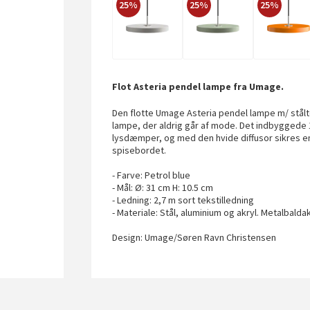
25%
25%
25%
Flot Asteria pendel lampe fra Umage.
Den flotte Umage Asteria pendel lampe m/ stålto
lampe, der aldrig går af mode. Det indbygged
lysdæmper, og med den hvide diffusor sikres en
spisebordet.
- Farve: Petrol blue
- Mål: Ø: 31 cm H: 10.5 cm
- Ledning: 2,7 m sort tekstilledning
- Materiale: Stål, aluminium og akryl. Metalbalda
Design: Umage/Søren Ravn Christensen