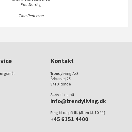
PostNord! ;)
Tine Pedersen
vice
Kontakt
pørgsmål
Trendyliving A/S
Århusvej 25
8410 Rønde
Skriv til os på
info@trendyliving.dk
Ring til os på tlf. (åben kl. 10-11)
+45 6151 4400