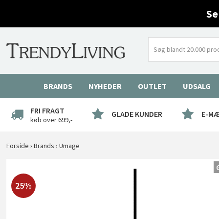
Se
BRANDS
NYHEDER
OUTLET
UDSALG
FRI FRAGT
GLADE KUNDER
E-M
køb over 699,-
Forside
›
Brands
›
Umage
25%