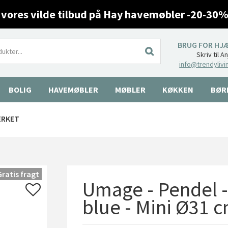
 vores vilde tilbud på Hay havemøbler -20-30%
BRUG FOR HJ
Skriv til A
info@trendylivi
BOLIG
HAVEMØBLER
MØBLER
KØKKEN
BØR
ÆRKET
Gratis fragt
Umage - Pendel - 
blue - Mini Ø31 