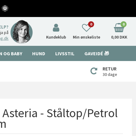
 🌞
0
0
ÆLP?
nja på
Kundeklub
Min ønskeliste
0,00 DKK
ng.dk
N OG BABY
HUND
LIVSSTIL
GAVEIDÉ 🎁
RETUR
30 dage
Asteria - Ståltop/Petrol
cm