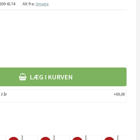
209 4174
Alt fra:
Umage
LÆG I KURVEN
 3 år
+69,00