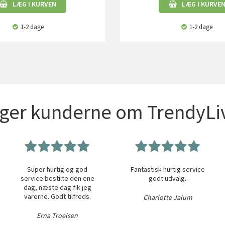
LÆG I KURVEN
LÆG I KURVE
1-2 dage
1-2 dage
iger kunderne om TrendyLiv
Super hurtig og god
Fantastisk hurtig service
service bestilte den ene
godt udvalg.
dag, næste dag fik jeg
varerne. Godt tilfreds.
Charlotte Jalum
Erna Troelsen