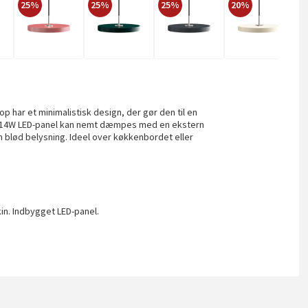
25%
25%
25%
20%
2
p har et minimalistisk design, der gør den til en
e 14W LED-panel kan nemt dæmpes med en ekstern
 blød belysning. Ideel over køkkenbordet eller
kin. Indbygget LED-panel.