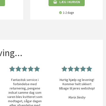
N
LÆG I KURVEN
1-2 dage
ing...
Fantastisk service i
Hurtig hjælp og levering!
forbindelse med
Kommer helt sikkert
returnering, pengene
tilbage til jeres webshop!
indsat samme dag som
varen blev kvitteret som
Maria Siesby
modtaget, sågar dagen
efter afsendelse med