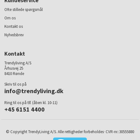
Kundeservice
Ofte stillede spørgsmål
Om os
Kontakt os
Nyhedsbrev
Kontakt
Trendyliving A/S
Århusvej 25
8410 Rønde
Skriv til os på
info@trendyliving.dk
Ring til os på tlf. (åben kl. 10-11)
+45 6151 4400
© Copyright TrendyLiving A/S. Alle rettigheder forbeholdes· CVR-nr.:30555880