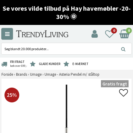
Se vores vilde tilbud på Hay havemøbler -20-
30% 🌞
0
0
FRI FRAGT
GLADE KUNDER
E-MÆRKET
køb over 699,-
Forside
›
Brands
›
Umage
›
Umage - Asteria Pendel m/ ståltop
Gratis fragt
25%