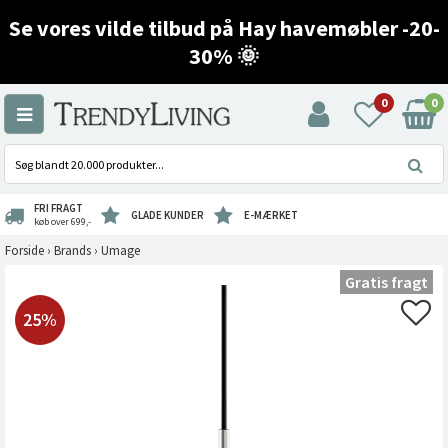
Se vores vilde tilbud på Hay havemøbler -20-
30% 🌞
0
0
FRI FRAGT
GLADE KUNDER
E-MÆRKET
køb over 699,-
Forside
›
Brands
›
Umage
Gratis fragt
25%