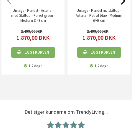
Umage - Pendel - Asteria -
Umage - Pendel m/ ståltop -
med Ståltop - Forest green -
Asteria - Petrol blue - Medium
Medium Ø43 cm
Ø43 cm
2.499,00
2.499,00
1.870,00
DKK
1.870,00
DKK
LÆG I KURVEN
LÆG I KURVEN
1-2 dage
1-2 dage
Det siger kunderne om TrendyLiving...