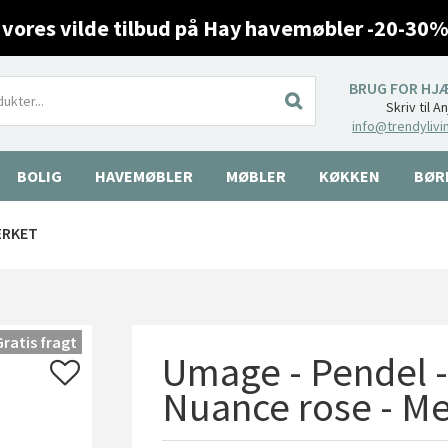
 vores vilde tilbud på Hay havemøbler -20-30%
BRUG FOR HJ
Skriv til A
info@trendylivi
BOLIG
HAVEMØBLER
MØBLER
KØKKEN
BØR
ÆRKET
Gratis fragt
Umage - Pendel - 
Nuance rose - M