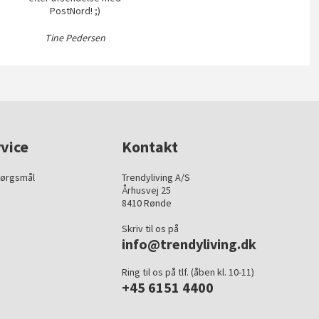
PostNord! ;)
Tine Pedersen
vice
Kontakt
pørgsmål
Trendyliving A/S
Århusvej 25
8410 Rønde
Skriv til os på
info@trendyliving.dk
Ring til os på tlf. (åben kl. 10-11)
+45 6151 4400