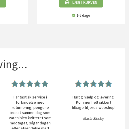
N
LÆG I KURVEN
1-2 dage
ing...
Fantastisk service i
Hurtig hjælp og levering!
forbindelse med
Kommer helt sikkert
returnering, pengene
tilbage til jeres webshop!
indsat samme dag som
varen blev kvitteret som
Maria Siesby
modtaget, sågar dagen
efter afsendelse med