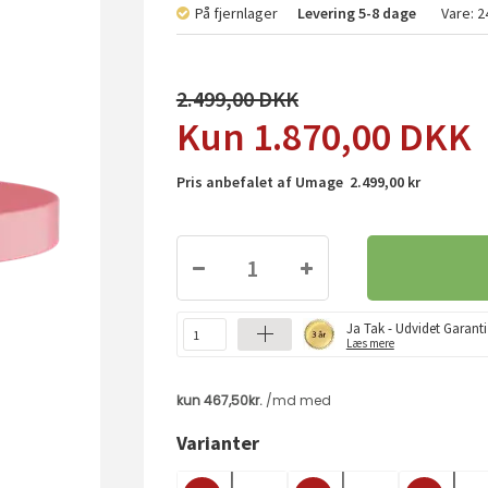
På fjernlager
Levering
5-8 dage
Vare:
2
2.499,00
1.870,00
DKK
Pris anbefalet af Umage 2.499,00 kr
Ja Tak - Udvidet Garanti
Læs mere
Varianter