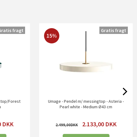
Gratis fragt
Gratis fragt
15%
åltop/Forest
Umage - Pendel m/ messingtop - Asteria -
m
Pearl white - Medium Ø43 cm
0
DKK
2.133,00
DKK
2.499,00