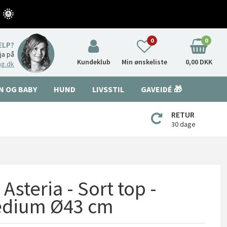
 🌞
0
0
ÆLP?
nja på
Kundeklub
Min ønskeliste
0,00 DKK
ng.dk
N OG BABY
HUND
LIVSSTIL
GAVEIDÉ 🎁
RETUR
30 dage
Asteria - Sort top -
edium Ø43 cm