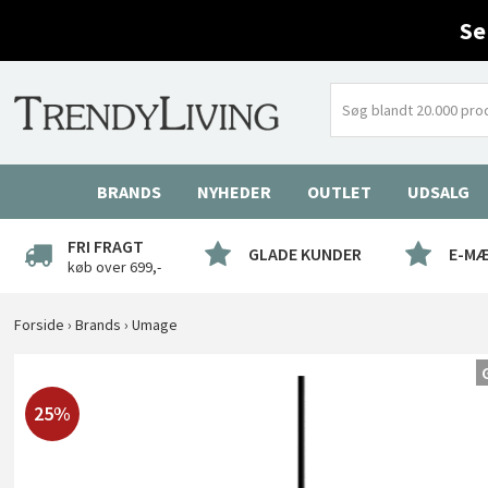
Se
BRANDS
NYHEDER
OUTLET
UDSALG
FRI FRAGT
GLADE KUNDER
E-M
køb over 699,-
Forside
›
Brands
›
Umage
25%