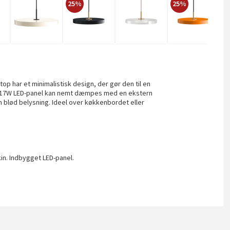
25%
25%
2
op har et minimalistisk design, der gør den til en
e 17W LED-panel kan nemt dæmpes med en ekstern
 blød belysning. Ideel over køkkenbordet eller
kin. Indbygget LED-panel.