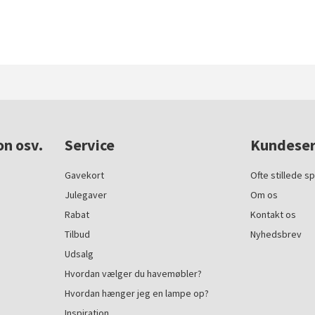
on osv.
Service
Kundeser
Gavekort
Ofte stillede s
Julegaver
Om os
Rabat
Kontakt os
Tilbud
Nyhedsbrev
Udsalg
Hvordan vælger du havemøbler?
Hvordan hænger jeg en lampe op?
Inspiration