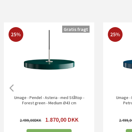
Gratis fragt
25%
25%
Umage - Pendel - Asteria - med Ståltop -
Umage - P
Forest green - Medium Ø43 cm
Petr
1.870,00
DKK
2.499,00
2.499,0