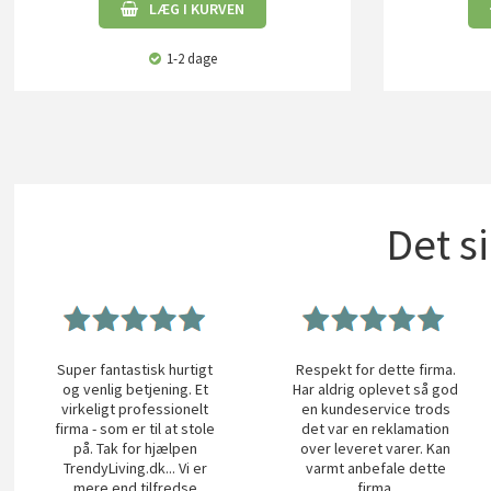
LÆG I KURVEN
1-2 dage
Det s
Super fantastisk hurtigt
Respekt for dette firma.
og venlig betjening. Et
Har aldrig oplevet så god
virkeligt professionelt
en kundeservice trods
firma - som er til at stole
det var en reklamation
på. Tak for hjælpen
over leveret varer. Kan
TrendyLiving.dk... Vi er
varmt anbefale dette
mere end tilfredse
firma.