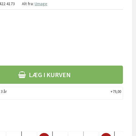
422 4173
Alt fra:
Umage
LÆG I KURVEN
 3 år
+79,00