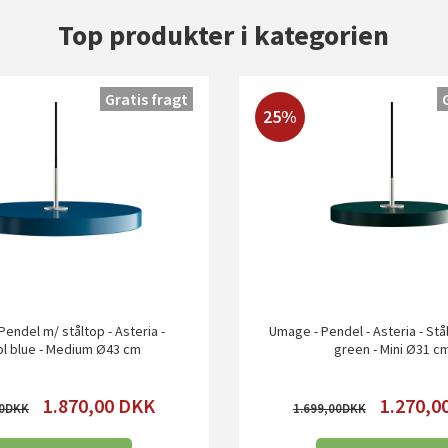
Top produkter i kategorien
Gratis fragt
25%
endel m/ ståltop - Asteria -
Umage - Pendel - Asteria - St
ol blue - Medium Ø43 cm
green - Mini Ø31 c
1.870,00
DKK
1.270,0
0
1.699,00