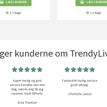
LÆG I KURVEN
LÆG I KURVE
1-2 dage
1-2 dage
iger kunderne om TrendyLiv
Super hurtig og god
Fantastisk hurtig service
service bestilte den ene
godt udvalg.
dag, næste dag fik jeg
varerne. Godt tilfreds.
Charlotte Jalum
Erna Troelsen