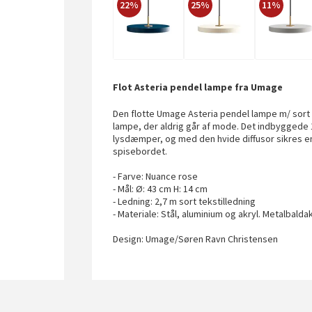
22%
25%
11%
Flot Asteria pendel lampe fra Umage
Den flotte Umage Asteria pendel lampe m/ sort t
lampe, der aldrig går af mode. Det indbygged
lysdæmper, og med den hvide diffusor sikres en
spisebordet.
- Farve: Nuance rose
- Mål: Ø: 43 cm H: 14 cm
- Ledning: 2,7 m sort tekstilledning
- Materiale: Stål, aluminium og akryl. Metalbalda
Design: Umage/Søren Ravn Christensen