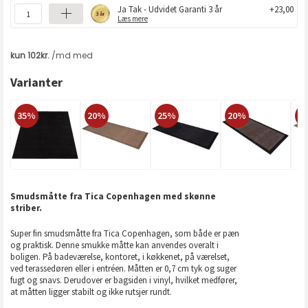
Ja Tak - Udvidet Garanti 3 år
+23,00
Læs mere
Varianter
35%
20%
25%
20%
2
Smudsmåtte fra Tica Copenhagen med skønne
striber.
Super fin smudsmåtte fra Tica Copenhagen, som både er pæn
og praktisk. Denne smukke måtte kan anvendes overalt i
boligen. På badeværelse, kontoret, i køkkenet, på værelset,
ved terassedøren eller i entréen. Måtten er 0,7 cm tyk og suger
fugt og snavs. Derudover er bagsiden i vinyl, hvilket medfører,
at måtten ligger stabilt og ikke rutsjer rundt.