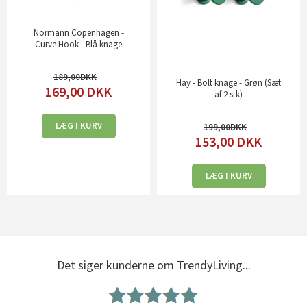
Normann Copenhagen -
Curve Hook - Blå knage
189,00
Hay - Bolt knage - Grøn (Sæt
169,00
DKK
af 2 stk)
LÆG I KURV
199,00
153,00
DKK
LÆG I KURV
Det siger kunderne om TrendyLiving...