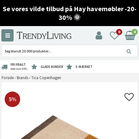
Se vores vilde tilbud på Hay havemøbler -20-
30% 🌞
0
0
FRI FRAGT
GLADE KUNDER
E-MÆRKET
køb over 699,-
Forside
›
Brands
›
Tica Copenhagen
5%