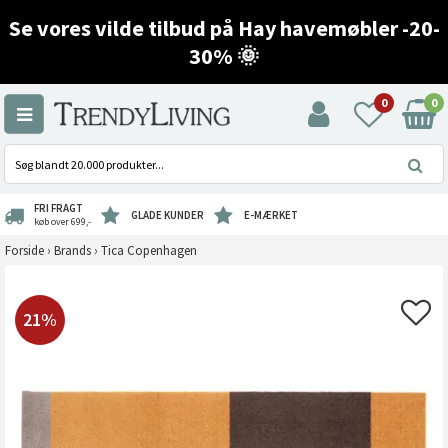
Se vores vilde tilbud på Hay havemøbler -20-
30% 🌞
0
0
FRI FRAGT
GLADE KUNDER
E-MÆRKET
køb over 699,-
Forside
›
Brands
›
Tica Copenhagen
21%