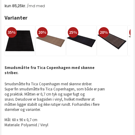
Varianter
35%
20%
25%
20%
2
Smudsmåtte fra Tica Copenhagen med skønne
striber.
Smudsmåtte fra Tica Copenhagen med skønne striber.
Super fin smudsmåtte fra Tica Copenhagen, som både er pæn
og praktisk. Måtten er 0,7 cm tyk og suger fugt og
snavs. Derudover er bagsiden i vinyl, hvilket medfører at
måtten ligger stabilt og ikke rutsjer rundt. Forhandles i flere
størrelser og varianter.
Mål: 60 x 90 x 0,7 cm
Materiale: Polyamid / Vinyl