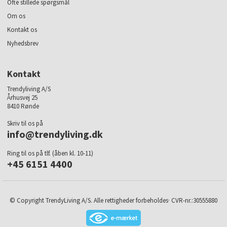
Ofte stillede spørgsmål
Om os
Kontakt os
Nyhedsbrev
Kontakt
Trendyliving A/S
Århusvej 25
8410 Rønde
Skriv til os på
info@trendyliving.dk
Ring til os på tlf. (åben kl. 10-11)
+45 6151 4400
© Copyright TrendyLiving A/S. Alle rettigheder forbeholdes· CVR-nr.:30555880