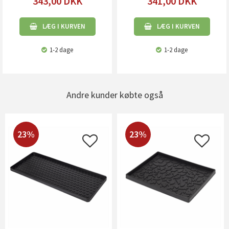
343,00
DKK
341,00
DKK
LÆG I KURVEN
LÆG I KURVEN
1-2 dage
1-2 dage
Andre kunder købte også
23%
23%