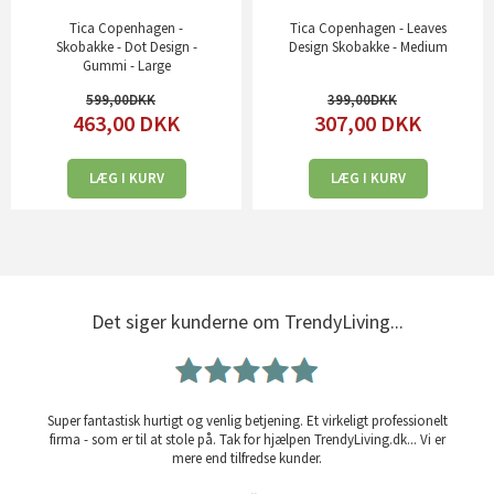
Tica Copenhagen -
Tica Copenhagen - Leaves
Skobakke - Dot Design -
Design Skobakke - Medium
Gummi - Large
599,00
399,00
463,00
DKK
307,00
DKK
LÆG I KURV
LÆG I KURV
Det siger kunderne om TrendyLiving...
Super fantastisk hurtigt og venlig betjening. Et virkeligt professionelt
firma - som er til at stole på. Tak for hjælpen TrendyLiving.dk... Vi er
mere end tilfredse kunder.