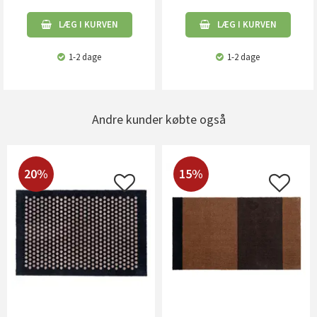
LÆG I KURVEN
LÆG I KURVEN
1-2 dage
1-2 dage
Andre kunder købte også
20%
15%