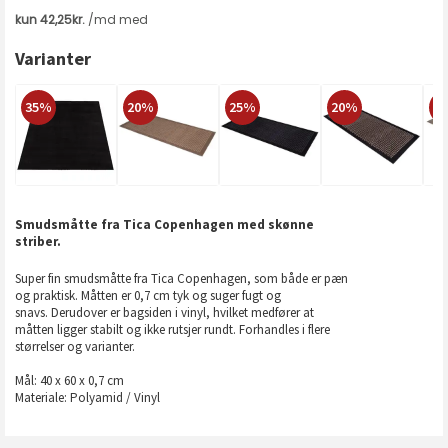
Varianter
35%
20%
25%
20%
2
Smudsmåtte fra Tica Copenhagen med skønne
striber.
Super fin smudsmåtte fra Tica Copenhagen, som både er pæn
og praktisk. Måtten er 0,7 cm tyk og suger fugt og
snavs. Derudover er bagsiden i vinyl, hvilket medfører at
måtten ligger stabilt og ikke rutsjer rundt. Forhandles i flere
størrelser og varianter.
Mål: 40 x 60 x 0,7 cm
Materiale: Polyamid / Vinyl