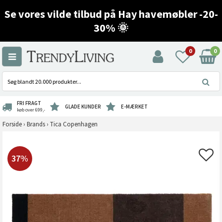
Se vores vilde tilbud på Hay havemøbler -20-
30% 🌞
0
0
FRI FRAGT
GLADE KUNDER
E-MÆRKET
køb over 699,-
Forside
›
Brands
›
Tica Copenhagen
37%