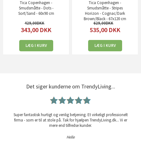
Tica Copenhagen -
Tica Copenhagen -
Smudsmåtte - Dots -
Smudsmåtte - Stripes
Sort/Sand - 60x90 cm
Horizon - Cognac/Dark
Brown/Black - 67x120 cm
429,00
629,00
343,00
DKK
535,00
DKK
LÆG I KURV
LÆG I KURV
Det siger kunderne om TrendyLiving...
Super fantastisk hurtigt og venlig betjening. Et virkeligt professionelt
firma - som er til at stole på. Tak for hjælpen TrendyLiving.dk... Vi er
mere end tilfredse kunder.
Helle