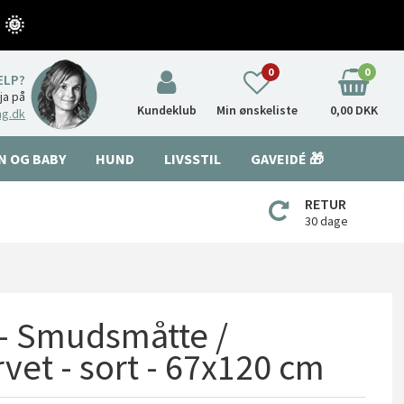
 🌞
0
0
ÆLP?
nja på
Kundeklub
Min ønskeliste
0,00 DKK
ng.dk
N OG BABY
HUND
LIVSSTIL
GAVEIDÉ 🎁
RETUR
30 dage
 - Smudsmåtte /
vet - sort - 67x120 cm