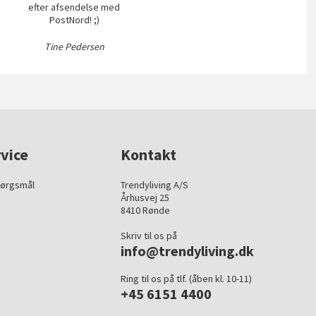
efter afsendelse med
PostNord! ;)
Tine Pedersen
vice
Kontakt
pørgsmål
Trendyliving A/S
Århusvej 25
8410 Rønde
Skriv til os på
info@trendyliving.dk
Ring til os på tlf. (åben kl. 10-11)
+45 6151 4400