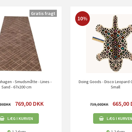
Gratis fragt
10%
hagen - Smudsmåtte - Lines -
Doing Goods - Disco Leopard 
Sand - 67x200 cm
Small
769,00
DKK
665,00
,00
739,00
LÆG I KURVEN
LÆG I KURVE
1-2 dage
1-2 dage