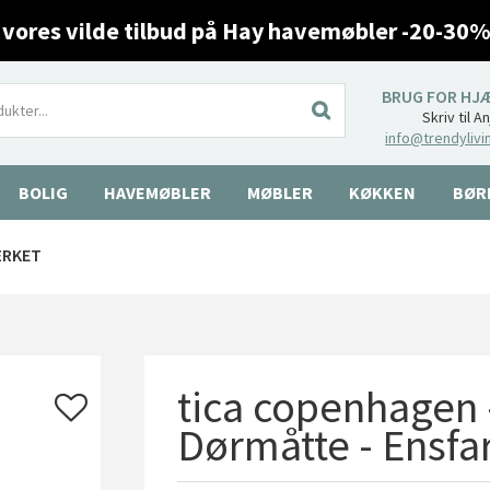
 vores vilde tilbud på Hay havemøbler -20-30%
BRUG FOR HJ
Skriv til A
info@trendylivi
BOLIG
HAVEMØBLER
MØBLER
KØKKEN
BØR
ÆRKET
tica copenhagen
Dørmåtte - Ensfar