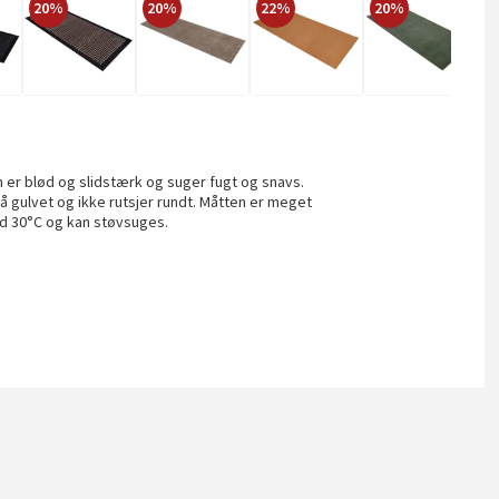
20%
20%
22%
20%
2
r blød og slidstærk og suger fugt og snavs.
på gulvet og ikke rutsjer rundt. Måtten er meget
ed 30°C og kan støvsuges.