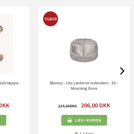
TILBUD
Gulvtæppe -
Blomus - Lito Lanterne indendørs - XS -
Mourning Dove
DKK
206,00
DKK
224,00
N
LÆG I KURVEN
1-2 dage