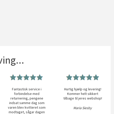
ing...
Fantastisk service i
Hurtig hjælp og levering!
forbindelse med
Kommer helt sikkert
returnering, pengene
tilbage til jeres webshop!
indsat samme dag som
varen blev kvitteret som
Maria Siesby
modtaget, sågar dagen