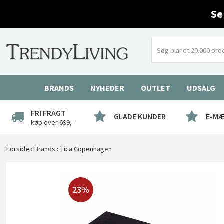
Se
BRANDS
NYHEDER
OUTLET
UDSALG
FRI FRAGT
GLADE KUNDER
E-M
køb over 699,-
Forside
›
Brands
›
Tica Copenhagen
23%