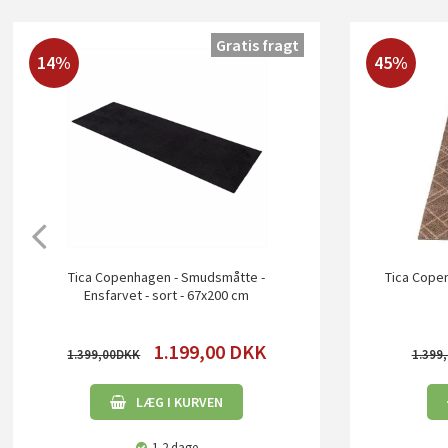
Gratis fragt
14%
45%
Tica Copenhagen - Smudsmåtte -
Tica Copen
Ensfarvet - sort - 67x200 cm
1.199,00
DKK
1.399,00
1.399
LÆG I KURVEN
1-2 dage