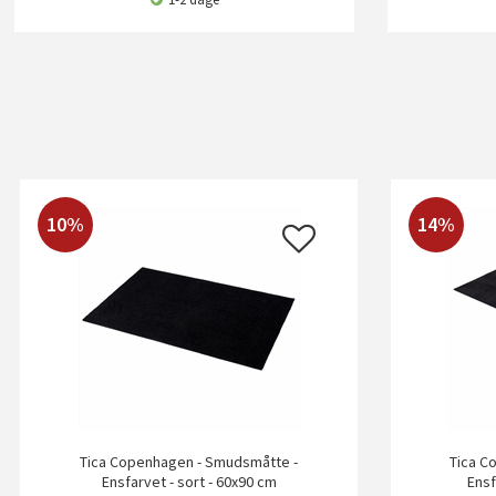
10%
14%
Tica Copenhagen - Smudsmåtte -
Tica C
Ensfarvet - sort - 60x90 cm
Ensf