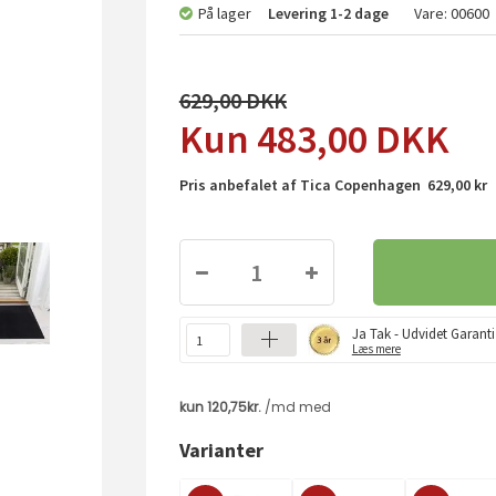
På lager
Levering
1-2 dage
Vare:
00600
629,00
483,00
DKK
Pris anbefalet af Tica Copenhagen 629,00 kr
Ja Tak - Udvidet Garanti
Læs mere
Varianter