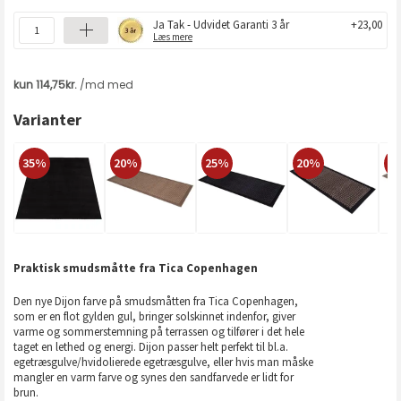
Ja Tak - Udvidet Garanti 3 år
+23,00
Læs mere
Varianter
35%
20%
25%
20%
2
Praktisk smudsmåtte fra Tica Copenhagen
Den nye Dijon farve på smudsmåtten fra Tica Copenhagen,
som er en flot gylden gul, bringer solskinnet indenfor, giver
varme og sommerstemning på terrassen og tilfører i det hele
taget en lethed og energi. Dijon passer helt perfekt til bl.a.
egetræsgulve/hvidolierede egetræsgulve, eller hvis man måske
mangler en varm farve og synes den sandfarvede er lidt for
brun.