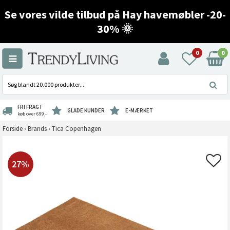
Se vores vilde tilbud på Hay havemøbler -20-
30% 🌞
0
0
FRI FRAGT
GLADE KUNDER
E-MÆRKET
køb over 699,-
Forside
›
Brands
›
Tica Copenhagen
27%