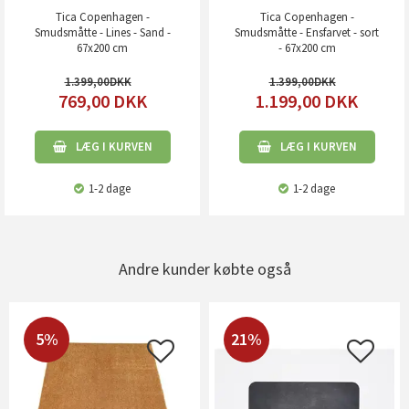
Tica Copenhagen -
Tica Copenhagen -
Smudsmåtte - Lines - Sand -
Smudsmåtte - Ensfarvet - sort
67x200 cm
- 67x200 cm
1.399,00
1.399,00
769,00
DKK
1.199,00
DKK
LÆG I KURVEN
LÆG I KURVEN
1-2 dage
1-2 dage
Andre kunder købte også
5%
21%