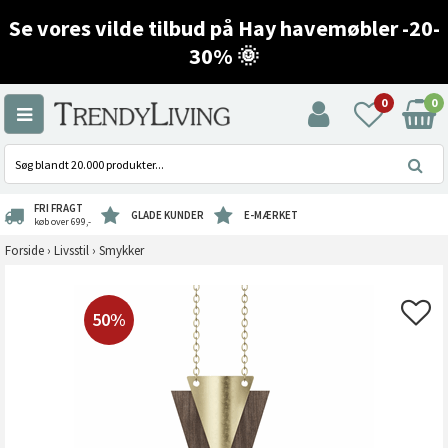
Se vores vilde tilbud på Hay havemøbler -20-
30% 🌞
0
0
FRI FRAGT
GLADE KUNDER
E-MÆRKET
køb over 699,-
Forside
›
Livsstil
›
Smykker
50%