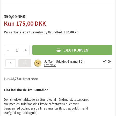
350,00
175,00
DKK
Pris anbefalet af Jewelry by Grundled 350,00 kr
LÆG I KURVEN
Ja Tak - Udvidet Garanti 3 år
+7,00
Læs mere
Flot halskæde fra Grundled
Den smukke halskæde fra Grundled af håndmalet, laserskåret
træ med en guld/messing kæde er fantastisk til enhver
begivenhed og findes i tre fine varianter (lyst træ/guld, mørkt
træ/guld og turkis/guld).