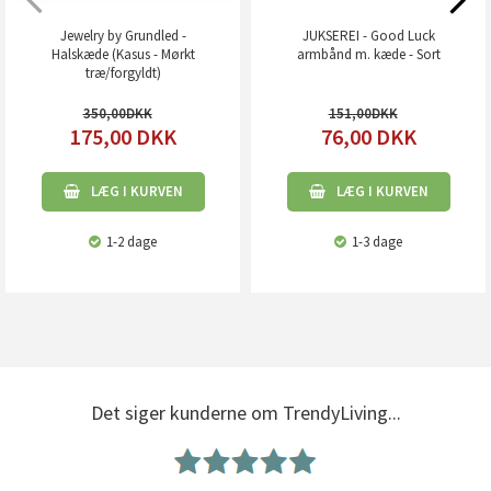
Jewelry by Grundled -
JUKSEREI - Good Luck
Halskæde (Kasus - Mørkt
armbånd m. kæde - Sort
træ/forgyldt)
350,00
151,00
175,00
DKK
76,00
DKK
LÆG I KURVEN
LÆG I KURVEN
1-2 dage
1-3 dage
Det siger kunderne om TrendyLiving...