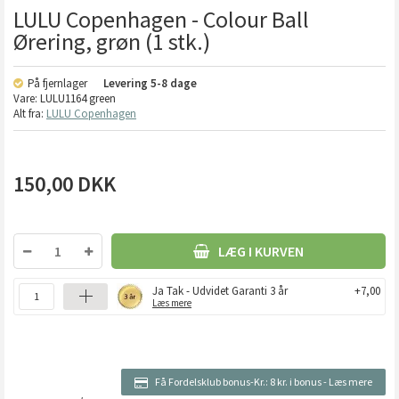
LULU Copenhagen - Colour Ball
Ørering, grøn (1 stk.)
På fjernlager
Levering
5-8 dage
Vare:
LULU1164 green
Alt fra:
LULU Copenhagen
150,00
DKK
LÆG I KURVEN
Ja Tak - Udvidet Garanti 3 år
+7,00
Læs mere
Få Fordelsklub bonus-Kr.:
8 kr. i bonus
-
Læs mere