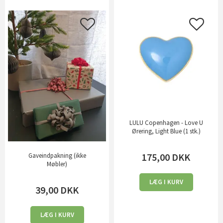
LULU Copenhagen - Love U
Ørering, Light Blue (1 stk.)
175,00
DKK
Gaveindpakning (ikke
Møbler)
LÆG I KURV
39,00
DKK
LÆG I KURV