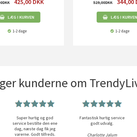
425,00
DKK
344,00
00
529,00
LÆG I KURVEN
LÆG I KURVE
1-2 dage
1-2 dage
iger kunderne om TrendyLiv
Super hurtig og god
Fantastisk hurtig service
service bestilte den ene
godt udvalg.
dag, næste dag fik jeg
varerne. Godt tilfreds.
Charlotte Jalum