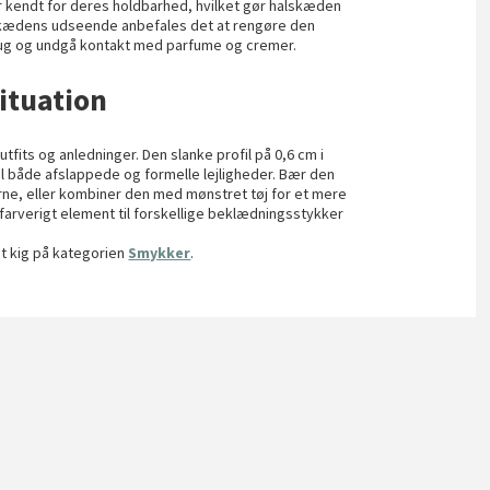
kendt for deres holdbarhed, hvilket gør halskæden
alskædens udseende anbefales det at rengøre den
 brug og undgå kontakt med parfume og cremer.
situation
utfits og anledninger. Den slanke profil på 0,6 cm i
 både afslappede og formelle lejligheder. Bær den
rne, eller kombiner den med mønstret tøj for et mere
 farverigt element til forskellige beklædningsstykker
et kig på kategorien
Smykker
.