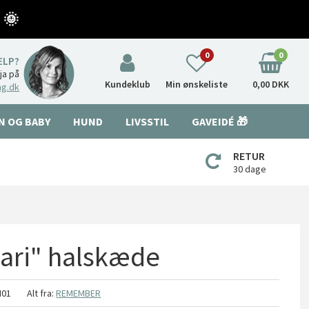
 🌞
0
0
ÆLP?
nja på
Kundeklub
Min ønskeliste
0,00 DKK
ng.dk
N OG BABY
HUND
LIVSSTIL
GAVEIDÉ 🎁
RETUR
30 dage
ari" halskæde
H01
Alt fra:
REMEMBER