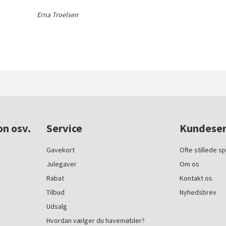
Erna Troelsen
on osv.
Service
Kundeser
Gavekort
Ofte stillede s
Julegaver
Om os
Rabat
Kontakt os
Tilbud
Nyhedsbrev
Udsalg
Hvordan vælger du havemøbler?