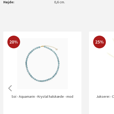
Højde
0,6 cm.
20%
25%
Soï - Aquamarin - Krystal halskæde - mod
Jukserei - 