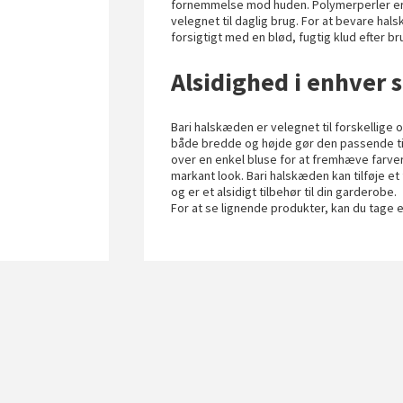
fornemmelse mod huden. Polymerperler er 
velegnet til daglig brug. For at bevare h
forsigtigt med en blød, fugtig klud efter
Alsidighed i enhver 
Bari halskæden er velegnet til forskellige o
både bredde og højde gør den passende til
over en enkel bluse for at fremhæve farve
markant look. Bari halskæden kan tilføje et
og er et alsidigt tilbehør til din garderobe.
For at se lignende produkter, kan du tage 