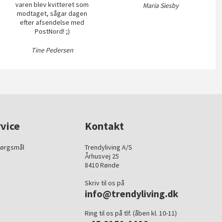
varen blev kvitteret som
Maria Siesby
modtaget, sågar dagen
efter afsendelse med
PostNord! ;)
Tine Pedersen
vice
Kontakt
pørgsmål
Trendyliving A/S
Århusvej 25
8410 Rønde
Skriv til os på
info@trendyliving.dk
Ring til os på tlf. (åben kl. 10-11)