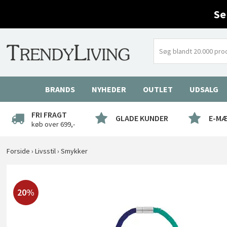
Se
BRANDS
NYHEDER
OUTLET
UDSALG
FRI FRAGT
GLADE KUNDER
E-M
køb over 699,-
Forside
›
Livsstil
›
Smykker
20%