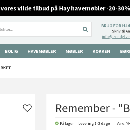
 vores vilde tilbud på Hay havemøbler -20-30%
BRUG FOR HJ
Skriv til A
info@trendylivi
BOLIG
HAVEMØBLER
MØBLER
KØKKEN
BØR
ÆRKET
Remember - "B
På lager
Levering
1-2 dage
Vare:
Y