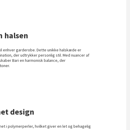
m halsen
til enhver garderobe. Dette unikke halskæde er
ation, der udtrykker personlig stil. Med nuancer af
 skaber Bari en harmonisk balance, der
toner.
et design
t i polymerperler, hvilket giver en let og behagelig