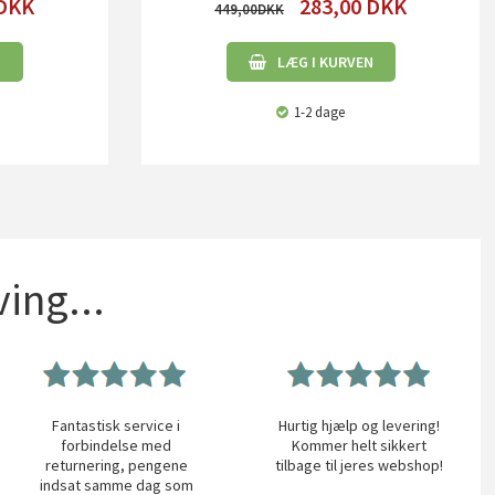
DKK
283,00
DKK
449,00
N
LÆG I KURVEN
1-2 dage
ing...
Fantastisk service i
Hurtig hjælp og levering!
forbindelse med
Kommer helt sikkert
returnering, pengene
tilbage til jeres webshop!
indsat samme dag som