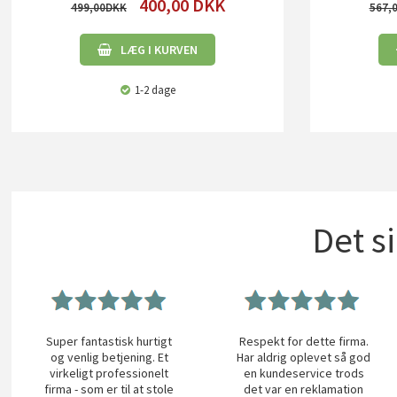
400,00
DKK
499,00
567,
LÆG I KURVEN
1-2 dage
Det s
Super fantastisk hurtigt
Respekt for dette firma.
og venlig betjening. Et
Har aldrig oplevet så god
virkeligt professionelt
en kundeservice trods
firma - som er til at stole
det var en reklamation