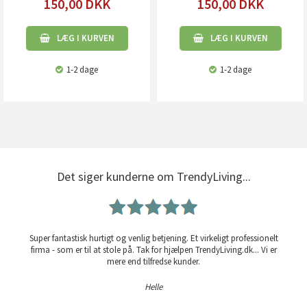
150,00
DKK
150,00
DKK
LÆG I KURVEN
LÆG I KURVEN
1-2 dage
1-2 dage
Det siger kunderne om TrendyLiving...
Super fantastisk hurtigt og venlig betjening. Et virkeligt professionelt
firma - som er til at stole på. Tak for hjælpen TrendyLiving.dk... Vi er
mere end tilfredse kunder.
Helle