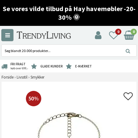
Se vores vilde tilbud på Hay havemøbler -20-
30% 🌞
0
0
FRI FRAGT
GLADE KUNDER
E-MÆRKET
køb over 699,-
Forside
›
Livsstil
›
Smykker
50%