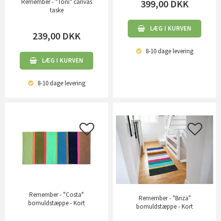
399,00
DKK
Remember - "Toni" canvas
taske
LÆG I KURVEN
239,00
DKK
8-10 dage
levering
LÆG I KURVEN
8-10 dage
levering
Remember - "Costa"
Remember - "Briza"
bomuldstæppe - Kort
bomuldstæppe - Kort