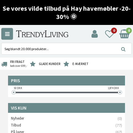
Se vores vilde tilbud på Hay havemøbler -20-
30% 🌞
0
0
FRI FRAGT
GLADE KUNDER
E-MÆRKET
køb over 699,-
PRIS
50
DKK
1,874
DKK
VIS KUN
Nyheder
(0)
Tilbud
(77)
På lager
(67)