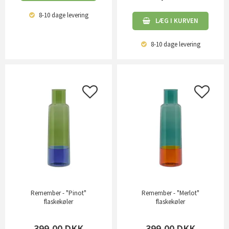
8-10 dage
levering
LÆG I KURVEN
8-10 dage
levering
Remember - "Pinot"
Remember - "Merlot"
flaskekøler
flaskekøler
399,00
DKK
399,00
DKK