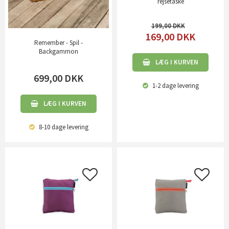
rejsetaske
199,00
169,00
DKK
Remember - Spil -
Backgammon
LÆG I KURVEN
699,00
DKK
1-2 dage
levering
LÆG I KURVEN
8-10 dage
levering