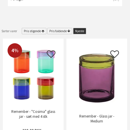
Sorter varer
Pris stigende
Pris faldende
Nyeste
4%
Remember - "Cosima" glass
Remember - Glass jar -
jar - sæt med 4 stk
Medium