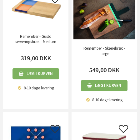
Remember - Gusto
serveringsbræt - Medium
Remember - Skærebræt -
Large
319,00
DKK
549,00
DKK
LÆG I KURVEN
LÆG I KURVEN
8-10 dage
levering
8-10 dage
levering