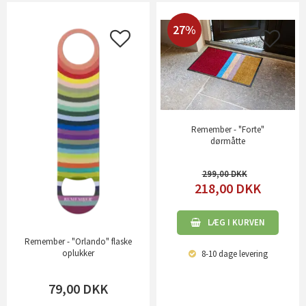
27%
Remember - "Forte"
dørmåtte
299,00
218,00
DKK
LÆG I KURVEN
Remember - "Orlando" flaske
oplukker
8-10 dage
levering
79,00
DKK