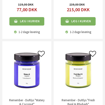
119,00
239,00
77,00
DKK
215,00
DKK
LÆG I KURVEN
LÆG I KURVEN
1-2 dage
levering
1-2 dage
levering
Remember - Duftlys "Watery
Remember - Duftlys "Fresh
& Coconut"
Basil & Rhubarb"