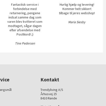
Fantastisk service i
Hurtig hjælp og levering!
forbindelse med
Kommer helt sikkert
returnering, pengene
tilbage til jeres webshop!
indsat samme dag som
varen blev kvitteret som
Maria Siesby
modtaget, sågar dagen
efter afsendelse med
PostNord! ;)
Tine Pedersen
vice
Kontakt
pørgsmål
Trendyliving A/S
Århusvej 25
8410 Rønde