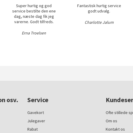
Super hurtig og god
Fantastisk hurtig service
service bestilte den ene
godt udvalg.
dag, næste dag fik jeg
varerne. Godt tilfreds.
Charlotte Jalum
Erna Troelsen
on osv.
Service
Kundeser
Gavekort
Ofte stillede s
Julegaver
Om os
Rabat
Kontakt os