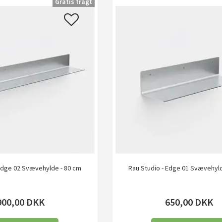
Gratis fragt
 Edge 02 Svævehylde - 80 cm
Rau Studio - Edge 01 Svævehyld
900,00
DKK
650,00
DKK