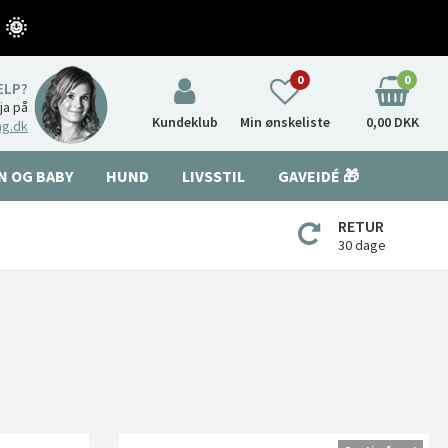
 🌞
0
0
ÆLP?
nja på
Kundeklub
Min ønskeliste
0,00 DKK
ng.dk
N OG BABY
HUND
LIVSSTIL
GAVEIDÉ 🎁
RETUR
30 dage