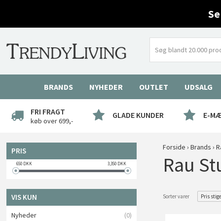
Se
BRANDS
NYHEDER
OUTLET
UDSALG
FRI FRAGT
GLADE KUNDER
E-M
køb over 699,-
Forside
›
Brands
›
R
PRIS
Rau St
650
DKK
3,350
DKK
VIS KUN
Sorter varer
Pris stig
Nyheder
(0)