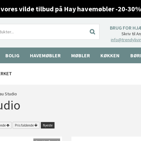
 vores vilde tilbud på Hay havemøbler -20-30%
BRUG FOR HJ
Skriv til A
info@trendylivi
BOLIG
HAVEMØBLER
MØBLER
KØKKEN
BØR
ÆRKET
au Studio
udio
ende
Pris faldende
Nyeste