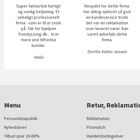
Super fantastisk hurtigt
Respekt for dette firma.
og venlig betjening. Et
Har aldrig oplevet så god
virkeligt professionelt
en kundeservice trods
firma - som er til at stole
det var en reklamation
på. Tak for hjælpen
over leveret varer. Kan
TrendyLiving.dk... Vi er
varmt anbefale dette
mere end tilfredse
firma.
kunder.
Dorthe Vetter Jensen
Helle
Menu
Retur, Reklamati
Persondatapolitik
Reklamation
Nyhedsbrev
Prismatch
Tilbud spar 20-60%
Handelsbetingelser