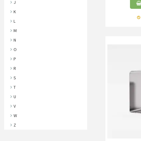
J
K
L
M
N
O
P
R
S
T
U
V
W
Z