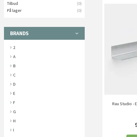
Tilbud
(0)
På lager
(0)
BRANDS
2
A
B
C
D
E
F
Rau Studio -
G
H
I