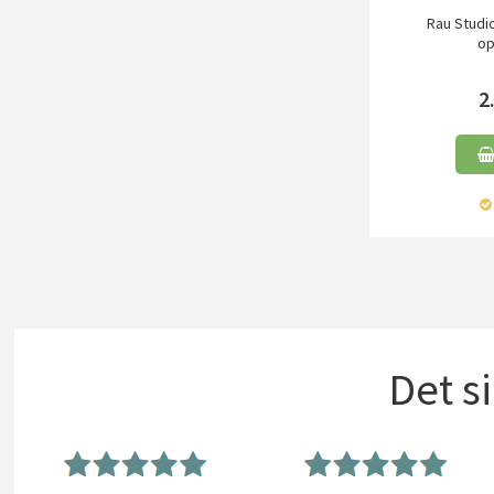
Rau Studi
op
2
Det s