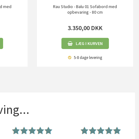
rd med
Rau Studio - Balu 01 Sofabord med
opbevaring - 80 cm
3.350,00
DKK
LÆG I KURVEN
5-8 dage
levering
ing...