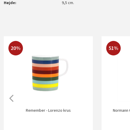
Højde
9,5 cm.
20%
51%
Remember - Lorenzo krus
Normann C