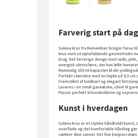
Farverig start på da
Solena krus fra Remember bringer farve til 
krus med sit iøjnefaldende geometriske møn
brug. Det farverige design med røde, pink,
energisk atmosfære, der kan løfte humøre
Rummelig 350 ml kapacitet til din yndlingsd
Perfekt størrelse med en højde på 9,5 cm 
Fremstillet af holdbart og elegant fint be
Leveres i en smuk gaveæske, ideel til gav
Passer perfekt til kornbollerne og espres
Kunst i hverdagen
Solena krus er et stykke håndholdt kunst, d
overflade og det komfortable håndtag gør d
vækker dine sanser. Det fine benporcelæn 