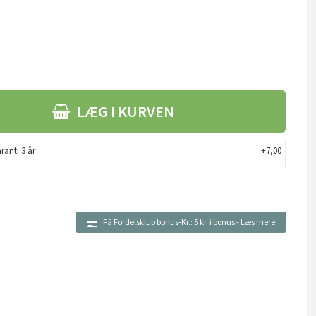
LÆG I KURVEN
ranti 3 år
+7,00
Få Fordelsklub bonus-Kr.:
5 kr. i bonus
-
Læs mere