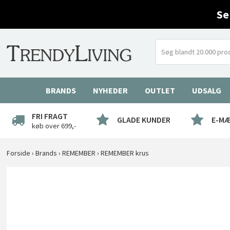
Se
BRANDS
NYHEDER
OUTLET
UDSALG
FRI FRAGT
GLADE KUNDER
E-M
køb over 699,-
Forside
›
Brands
›
REMEMBER
›
REMEMBER krus