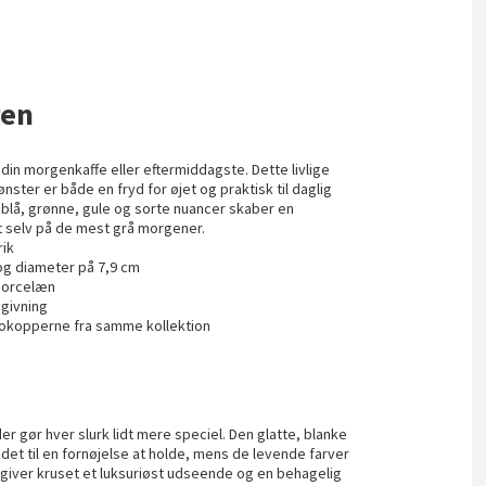
gen
din morgenkaffe eller eftermiddagste. Dette livlige
ster er både en fryd for øjet og praktisk til daglig
 blå, grønne, gule og sorte nuancer skaber en
t selv på de mest grå morgener.
rik
og diameter på 7,9 cm
nporcelæn
egivning
sokopperne fra samme kollektion
er gør hver slurk lidt mere speciel. Den glatte, blanke
et til en fornøjelse at holde, mens de levende farver
giver kruset et luksuriøst udseende og en behagelig