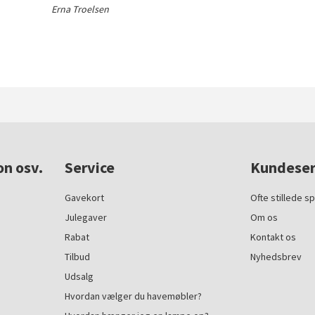
Erna Troelsen
on osv.
Service
Kundeser
Gavekort
Ofte stillede s
Julegaver
Om os
Rabat
Kontakt os
Tilbud
Nyhedsbrev
Udsalg
Hvordan vælger du havemøbler?