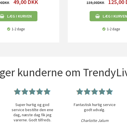
49,00
DKK
125,00
00
139,00
LÆG I KURVEN
LÆG I KURVE
1-2 dage
1-2 dage
iger kunderne om TrendyLiv
Super hurtig og god
Fantastisk hurtig service
service bestilte den ene
godt udvalg.
dag, næste dag fik jeg
varerne. Godt tilfreds.
Charlotte Jalum