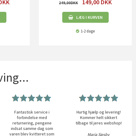
DKK
149,00
DKK
249,00
N
LÆG I KURVEN
1-2 dage
ing...
Fantastisk service i
Hurtig hjælp og levering!
forbindelse med
Kommer helt sikkert
returnering, pengene
tilbage til jeres webshop!
indsat samme dag som
varen blev kvitteret som
Maria Siesby