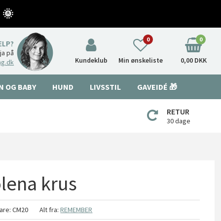
 🌞
0
0
ÆLP?
nja på
Kundeklub
Min ønskeliste
0,00 DKK
ng.dk
N OG BABY
HUND
LIVSSTIL
GAVEIDÉ 🎁
RETUR
30 dage
lena krus
are:
CM20
Alt fra:
REMEMBER