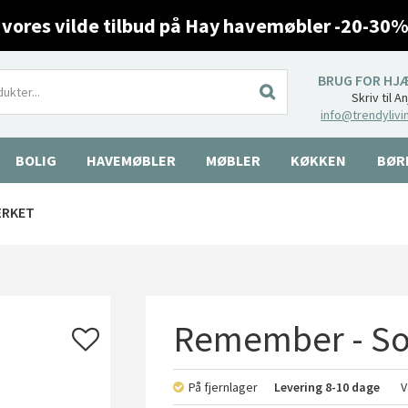
 vores vilde tilbud på Hay havemøbler -20-30%
BRUG FOR HJ
Skriv til A
info@trendylivi
BOLIG
HAVEMØBLER
MØBLER
KØKKEN
BØR
ÆRKET
Remember - So
På fjernlager
Levering
8-10 dage
V