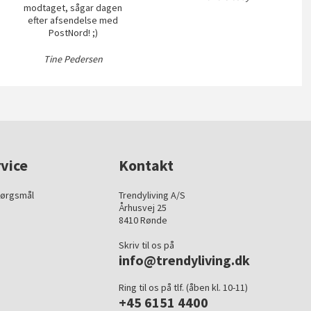
modtaget, sågar dagen
efter afsendelse med
PostNord! ;)
Tine Pedersen
vice
Kontakt
pørgsmål
Trendyliving A/S
Århusvej 25
8410 Rønde
Skriv til os på
info@trendyliving.dk
Ring til os på tlf. (åben kl. 10-11)
+45 6151 4400