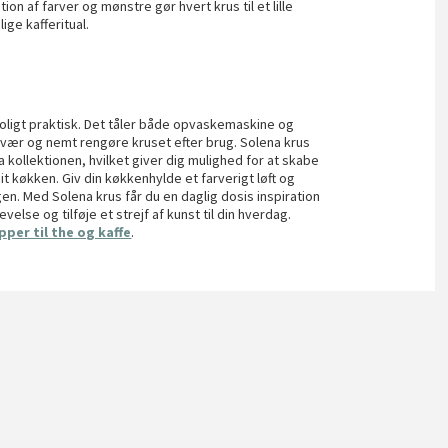
n af farver og mønstre gør hvert krus til et lille
ige kafferitual.
roligt praktisk. Det tåler både opvaskemaskine og
svær og nemt rengøre kruset efter brug. Solena krus
kollektionen, hvilket giver dig mulighed for at skabe
t køkken. Giv din køkkenhylde et farverigt løft og
en. Med Solena krus får du en daglig dosis inspiration
velse og tilføje et strejf af kunst til din hverdag.
pper til the og kaffe
.