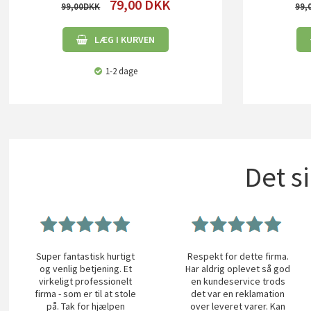
79,00
DKK
99,00
99,
LÆG I KURVEN
1-2 dage
Det s
Super fantastisk hurtigt
Respekt for dette firma.
og venlig betjening. Et
Har aldrig oplevet så god
virkeligt professionelt
en kundeservice trods
firma - som er til at stole
det var en reklamation
på. Tak for hjælpen
over leveret varer. Kan