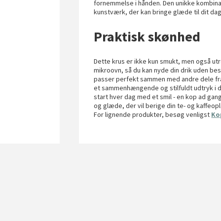
fornemmelse i hånden. Den unikke kombinatio
kunstværk, der kan bringe glæde til dit dagl
Praktisk skønhed
Dette krus er ikke kun smukt, men også ut
mikroovn, så du kan nyde din drik uden be
passer perfekt sammen med andre dele fra 
et sammenhængende og stilfuldt udtryk i di
start hver dag med et smil - en kop ad gang
og glæde, der vil berige din te- og kaffeople
For lignende produkter, besøg venligst
Ko