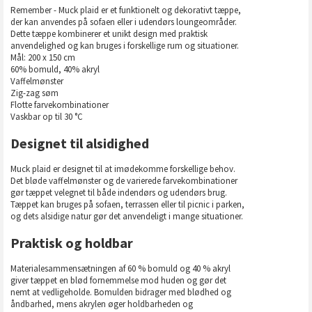
Remember - Muck plaid er et funktionelt og dekorativt tæppe,
der kan anvendes på sofaen eller i udendørs loungeområder.
Dette tæppe kombinerer et unikt design med praktisk
anvendelighed og kan bruges i forskellige rum og situationer.
Mål: 200 x 150 cm
60% bomuld, 40% akryl
Vaffelmønster
Zig-zag søm
Flotte farvekombinationer
Vaskbar op til 30 °C
Designet til alsidighed
Muck plaid er designet til at imødekomme forskellige behov.
Det bløde vaffelmønster og de varierede farvekombinationer
gør tæppet velegnet til både indendørs og udendørs brug.
Tæppet kan bruges på sofaen, terrassen eller til picnic i parken,
og dets alsidige natur gør det anvendeligt i mange situationer.
Praktisk og holdbar
Materialesammensætningen af 60 % bomuld og 40 % akryl
giver tæppet en blød fornemmelse mod huden og gør det
nemt at vedligeholde. Bomulden bidrager med blødhed og
åndbarhed, mens akrylen øger holdbarheden og