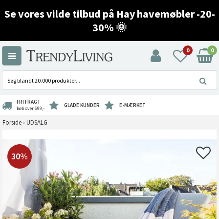
Se vores vilde tilbud på Hay havemøbler -20-
30% 🌞
0
0
FRI FRAGT
GLADE KUNDER
E-MÆRKET
køb over 699,-
Forside
›
UDSALG
30%