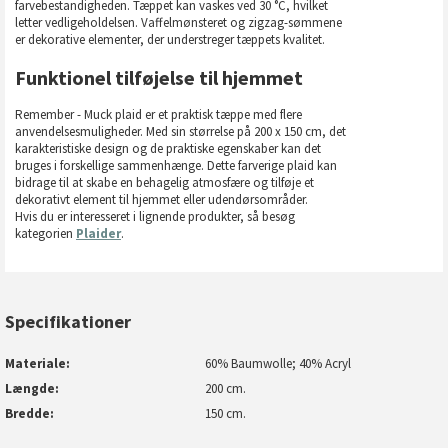
farvebestandigheden. Tæppet kan vaskes ved 30 °C, hvilket
letter vedligeholdelsen. Vaffelmønsteret og zigzag-sømmene
er dekorative elementer, der understreger tæppets kvalitet.
Funktionel tilføjelse til hjemmet
Remember - Muck plaid er et praktisk tæppe med flere
anvendelsesmuligheder. Med sin størrelse på 200 x 150 cm, det
karakteristiske design og de praktiske egenskaber kan det
bruges i forskellige sammenhænge. Dette farverige plaid kan
bidrage til at skabe en behagelig atmosfære og tilføje et
dekorativt element til hjemmet eller udendørsområder.
Hvis du er interesseret i lignende produkter, så besøg
kategorien
Plaider
.
Specifikationer
Materiale
60% Baumwolle; 40% Acryl
Længde
200 cm.
Bredde
150 cm.