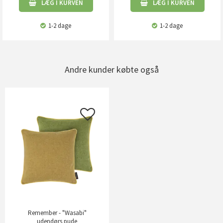
LÆG I KURVEN
LÆG I KURVEN
1-2 dage
1-2 dage
Andre kunder købte også
Remember - "Wasabi"
udendørs pude